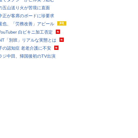
の五山送り火が苦境に直面
中正が客席のボードに珍要求
竜也、「労務改善」アピール
ouTuber 白ビキニ加工否定
VANT「別班」リアルな実態とは
子の認知症 老老介護に不安
ラジ中田、帰国後初のTV出演