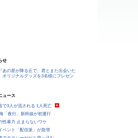
らせ
『あの星が降る丘で、君とまた出会いた
』オリジナルグッズを3名様にプレゼン
ニュース
浴で3人が流される 1人死亡
東海「夜行」新幹線が初運行
の性暴力 止まらないワケ
イベント「配信派」が急増
道でタクシーがビル突っ込む