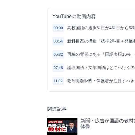
YouTubeの動画内容
高校国語の選択科目が4科目から6
00:00
新科目案の構造「標準2科目＋発展
03:54
再編の背景にある「国語表現16%
05:32
論理国語・文学国語はどこへ行くの
07:48
教育現場や塾・保護者が注目すべき
11:02
関連記事
新聞・広告が国語の教材
体像