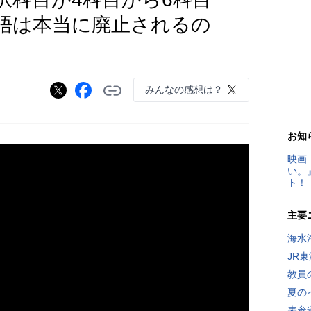
語は本当に廃止されるの
みんなの感想は？
お知
映画
い。
ト！
主要
海水
JR
教員
夏の
表参