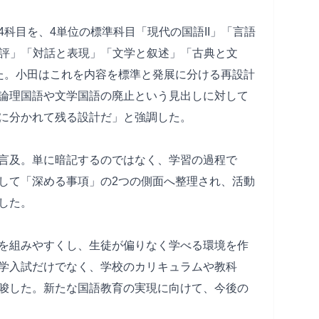
科目を、4単位の標準科目「現代の国語II」「言語
批評」「対話と表現」「文学と叙述」「古典と文
た。小田はこれを内容を標準と発展に分ける再設計
論理国語や文学国語の廃止という見出しに対して
に分かれて残る設計だ」と強調した。
言及。単に暗記するのではなく、学習の過程で
して「深める事項」の2つの側面へ整理され、活動
した。
を組みやすくし、生徒が偏りなく学べる環境を作
学入試だけでなく、学校のカリキュラムや教科
唆した。新たな国語教育の実現に向けて、今後の