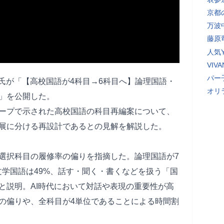
京都
万波
藤原
人気Y
VI
パー
田氏が「【高校国語が4科目→6科目へ】論理国語・
オリ
」を公開した。
ープで示された高校国語の科目再編案について、
展に分ける再設計であるとの見解を解説した。
選択科目の履修率の偏りを指摘した。論理国語が7
文学国語は49%、話す・聞く・書くなどを扱う「国
と説明。AI時代において対話や表現の重要性が高
の偏りや、全科目が4単位であることによる時間割