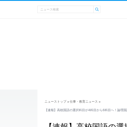
ニューストップ
仕事・教育ニュース
>
>
【速報】高校国語の選択科目が4科目から6科目へ！論理国
【速報】高校国語の選