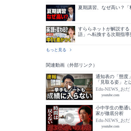
夏期講習、なぜ高い？「
すららネットが解説する
語」へ転換する次期指導
もっと見る
関連動画（外部リンク）
通知表の「態度
「見取る姿」と
Edu-NEWS_おだ
youtube.com
小中学生の塾通
家が徹底分析
Edu-NEWS_おだ
youtube.com