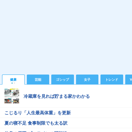
健康
芸能
ゴシップ
女子
トレンド
Y
冷蔵庫を見れば貯まる家かわかる
こじるり「人生最高体重」を更新
夏の寝不足 食事制限でも太る訳