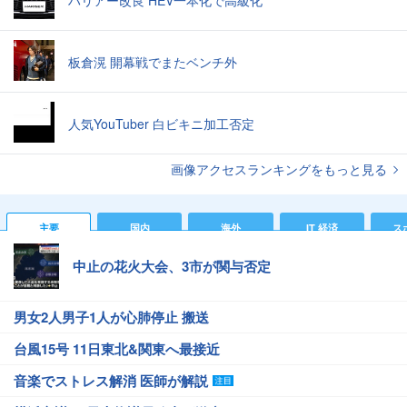
板倉滉 開幕戦でまたベンチ外
人気YouTuber 白ビキニ加工否定
画像アクセスランキングをもっと見る
主要
国内
海外
IT 経済
ス
中止の花火大会、3市が関与否定
男女2人男子1人が心肺停止 搬送
台風15号 11日東北&関東へ最接近
音楽でストレス解消 医師が解説