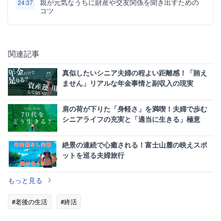
親が元気なうちに財産や交友関係を聞き出すための
24:37
コツ
関連記事
真似したいシニア夫婦の程よい距離感！「賄え
ません」リアルな年金事情と副収入の現実
肩の荷が下りた「身軽さ」を満喫！夫婦で歩む
シニアライフの充実と「適当に生きる」極意
絶景の連続で心癒される！富士山麓の映えスポ
ットを巡る夫婦旅行
もっと見る
#老後の生活
#終活