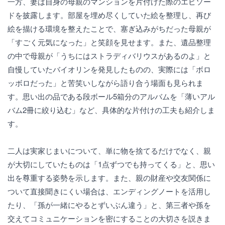
一方、妻は自身の母親のマンションを片付けた際のエピソー
ドを披露します。部屋を埋め尽くしていた絵を整理し、再び
絵を描ける環境を整えたことで、塞ぎ込みがちだった母親が
「すごく元気になった」と笑顔を見せます。また、遺品整理
の中で母親が「うちにはストラディバリウスがあるのよ」と
自慢していたバイオリンを発見したものの、実際には「ボロ
ッボロだった」と苦笑いしながら語り合う場面も見られま
す。思い出の品である段ボール5箱分のアルバムを「薄いアル
バム2冊に絞り込む」など、具体的な片付けの工夫も紹介しま
す。
二人は実家じまいについて、単に物を捨てるだけでなく、親
が大切にしていたものは「1点ずつでも持ってくる」と、思い
出を尊重する姿勢を示します。また、親の財産や交友関係に
ついて直接聞きにくい場合は、エンディングノートを活用し
たり、「孫が一緒にやるとずいぶん違う」と、第三者や孫を
交えてコミュニケーションを密にすることの大切さを説きま