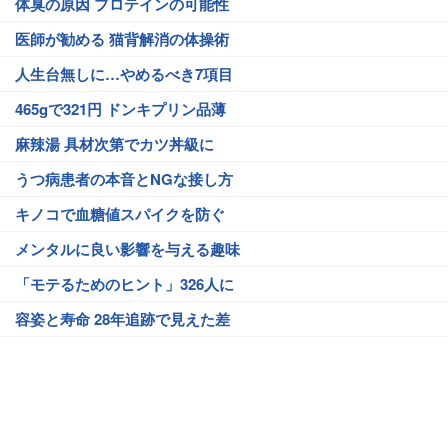
体臭の原因 プロテインの可能性
医師が勧める 猫背解消の体操術
人生台無しに…やめるべき7項目
465gで321円 ドンキプリン品薄
麻辣湯 具材次第でカツ丼級に
うつ病患者の本音とNGな接し方
キノコで血糖値スパイクを防ぐ
メンタルに良い影響を与える趣味
「モテるためのヒント」326人に
容姿と寿命 28年追跡で見えた差