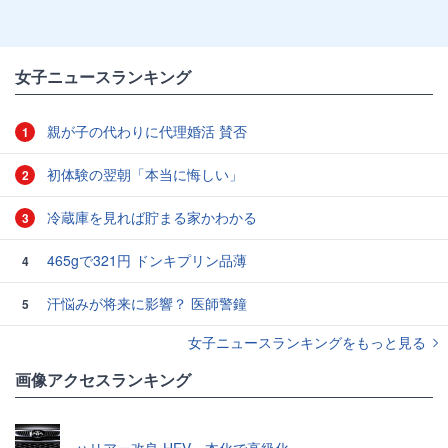
女子ニュースランキング
親が子の代わりに代理婚活 賛否
1
初体験の翌朝「本当に悔しい」
2
冷蔵庫を見れば貯まる家かわかる
3
465gで321円 ドンキプリン品薄
4
汗悩みが将来に影響？ 医師警鐘
5
女子ニュースランキングをもっと見る
画像アクセスランキング
ハリアー改良 HEV一本化で高級化