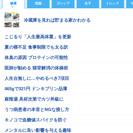
健康
芸能
ゴシップ
女子
トレンド
Y
冷蔵庫を見れば貯まる家かわかる
こじるり「人生最高体重」を更新
夏の寝不足 食事制限でも太る訳
体臭の原因 プロテインの可能性
医師が勧める 猫背解消の体操術
人生台無しに…やめるべき7項目
465gで321円 ドンキプリン品薄
麻辣湯 具材次第でカツ丼級に
うつ病患者の本音とNGな接し方
キノコで血糖値スパイクを防ぐ
メンタルに良い影響を与える趣味