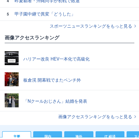
昨夏覇者・沖縄尚学が初戦で敗退
4
甲子園中継で異変「どうした」
5
スポーツニュースランキングをもっと見る
画像アクセスランキング
ハリアー改良 HEV一本化で高級化
板倉滉 開幕戦でまたベンチ外
「Nクールおじさん」結婚を発表
画像アクセスランキングをもっと見る
主要
国内
海外
IT 経済
ス