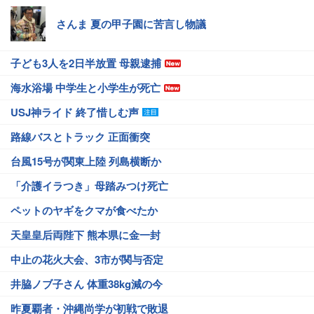
さんま 夏の甲子園に苦言し物議
子ども3人を2日半放置 母親逮捕
海水浴場 中学生と小学生が死亡
USJ神ライド 終了惜しむ声
路線バスとトラック 正面衝突
台風15号が関東上陸 列島横断か
「介護イラつき」母踏みつけ死亡
ペットのヤギをクマが食べたか
天皇皇后両陛下 熊本県に金一封
中止の花火大会、3市が関与否定
井脇ノブ子さん 体重38kg減の今
昨夏覇者・沖縄尚学が初戦で敗退