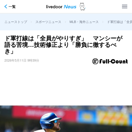
一覧
>
>
>
ド軍打線は「全
ニューストップ
スポーツニュース
MLB・海外ニュース
ド軍打線は「全員がやりすぎ」 マンシーが
語る苦境…技術修正より「勝負に徹するべ
き」
2026年5月11日 9時39分