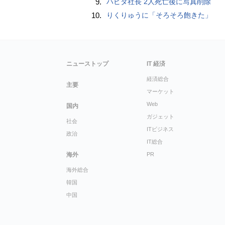
9.
ハビタ社長 2人死亡後に写真削除
10.
りくりゅうに「そろそろ飽きた」
ニューストップ
IT 経済
経済総合
主要
マーケット
Web
国内
ガジェット
社会
ITビジネス
政治
IT総合
海外
PR
海外総合
韓国
中国