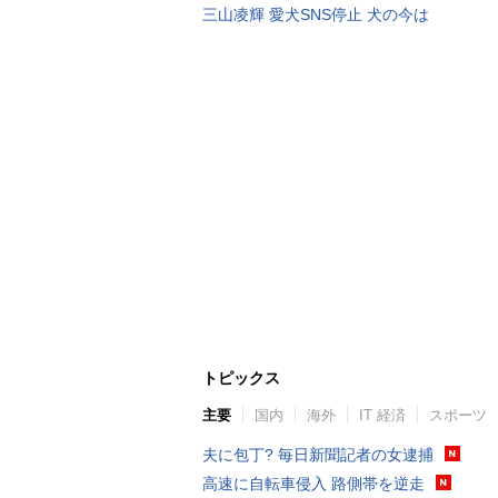
三山凌輝 愛犬SNS停止 犬の今は
トピックス
主要
国内
海外
IT 経済
スポーツ
夫に包丁? 毎日新聞記者の女逮捕
高速に自転車侵入 路側帯を逆走