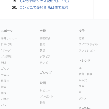
19.
ちいかわ新グッズ説明文に「闇」
20.
コンビニで爆発音 店は煙で充満
スポーツ
芸能
女子
海外サッカー
芸能総合
恋愛
日本代表
音楽
ライフスタイル
Jリーグ
韓流
ファッション
プロ野球
グラビア
トレンド
MLB
テレビ
本
ゴルフ
ゴシップ
教育・仕事
テニス
からだ
格闘技
映画
マネー
競馬
レビュー
車
相撲
プレゼント
グルメ
バスケ
特集
バレー
YouTube