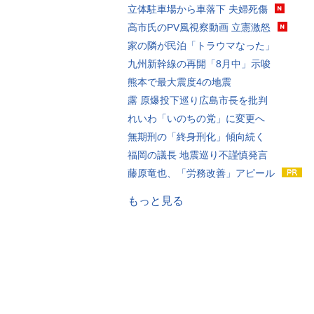
立体駐車場から車落下 夫婦死傷
高市氏のPV風視察動画 立憲激怒
家の隣が民泊「トラウマなった」
九州新幹線の再開「8月中」示唆
熊本で最大震度4の地震
露 原爆投下巡り広島市長を批判
れいわ「いのちの党」に変更へ
無期刑の「終身刑化」傾向続く
福岡の議長 地震巡り不謹慎発言
藤原竜也、「労務改善」アピール
もっと見る