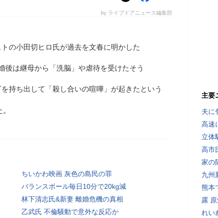
by ライブドアニュース編集部
ストの小田切ヒロ氏が過去を文春に明かした
再婚後は継母から「洗脳」や虐待を受けたそう
丁を持ち出して「殺し合いの喧嘩」が起きたという
主要
た。
夫に
高速
立体
高市
家の
ちいかわ映画 灰色の島民の罪
九州
バランスボール毎日10分で20kg減
熊本
林下清志氏&新妻 離婚危機の真相
露 
乙武氏 不倫騒動で意外な反応か
れい