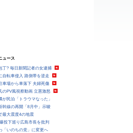
ニュース
包丁? 毎日新聞記者の女逮捕
に自転車侵入 路側帯を逆走
駐車場から車落下 夫婦死傷
氏のPV風視察動画 立憲激怒
隣が民泊「トラウマなった」
新幹線の再開「8月中」示唆
で最大震度4の地震
原爆投下巡り広島市長を批判
わ「いのちの党」に変更へ