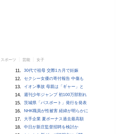
スポーツ
芸能
女子
11.
30代で祖母 交際1カ月で妊娠
12.
セクシー女優の寄付報告 中傷も
13.
イオン事故 母親は「ギャー」と
14.
週刊少年ジャンプ 初100万部割れ
15.
茨城県「パスポート」発行を発表
16.
NHK職員が性被害 経緯が明らかに
17.
大手企業 夏ボーナス過去最高額
18.
中日が新庄監督招聘を検討か