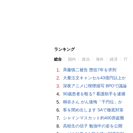
ランキング
総合
国内
政治
海外
経済
IT
1.
斉藤慎二被告 懲役7年を求刑
2.
大量注文キャンセル43億円以上か
3.
深夜アニメに喫煙描写 BPOで議論
4.
90歳患者を殴る? 看護助手を逮捕
5.
桐谷さん がん後悔「千円位」か
6.
客を閉め出します SAで徹底対策
7.
シャインマスカット約400房盗難
8.
高校生の信子 勉強中の姿を公開