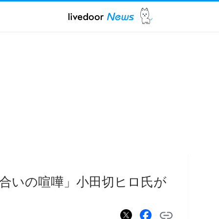
合いの喧嘩」小田切ヒロ氏が