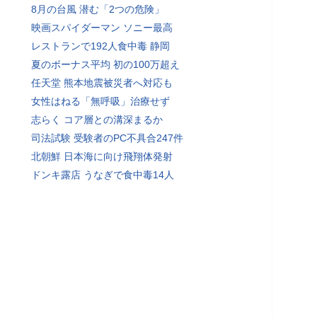
8月の台風 潜む「2つの危険」
映画スパイダーマン ソニー最高
レストランで192人食中毒 静岡
夏のボーナス平均 初の100万超え
任天堂 熊本地震被災者へ対応も
女性はねる「無呼吸」治療せず
志らく コア層との溝深まるか
司法試験 受験者のPC不具合247件
北朝鮮 日本海に向け飛翔体発射
ドンキ露店 うなぎで食中毒14人