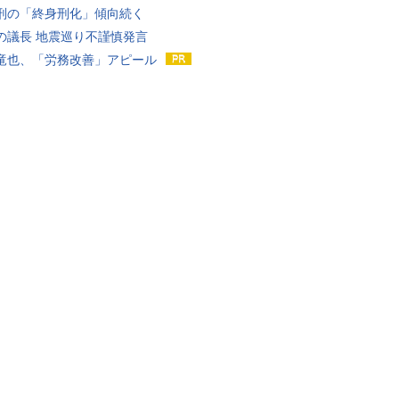
刑の「終身刑化」傾向続く
の議長 地震巡り不謹慎発言
竜也、「労務改善」アピール