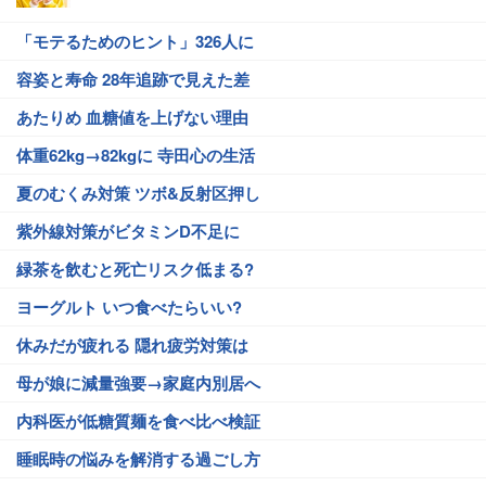
「モテるためのヒント」326人に
容姿と寿命 28年追跡で見えた差
あたりめ 血糖値を上げない理由
体重62kg→82kgに 寺田心の生活
夏のむくみ対策 ツボ&反射区押し
紫外線対策がビタミンD不足に
緑茶を飲むと死亡リスク低まる?
ヨーグルト いつ食べたらいい?
休みだが疲れる 隠れ疲労対策は
母が娘に減量強要→家庭内別居へ
内科医が低糖質麺を食べ比べ検証
睡眠時の悩みを解消する過ごし方