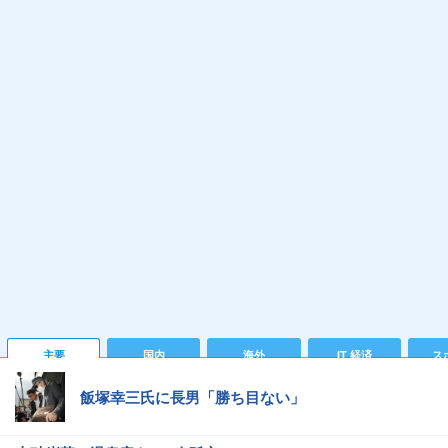
主要
国内
海外
IT 経済
ス
飯塚幸三氏に長男「勝ち目ない」