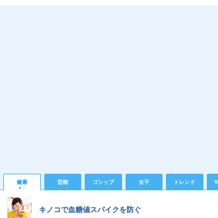
健康
芸能
ゴシップ
女子
トレンド
Y
キノコで血糖値スパイクを防ぐ