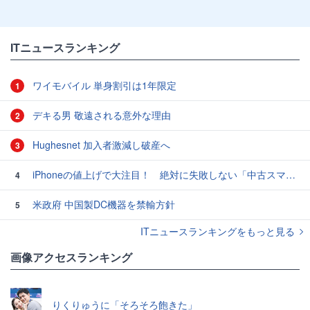
ITニュースランキング
ワイモバイル 単身割引は1年限定
1
デキる男 敬遠される意外な理由
2
Hughesnet 加入者激減し破産へ
3
iPhoneの値上げで大注目！ 絶対に失敗しない「中古スマホ」の売り方＆買い方
4
米政府 中国製DC機器を禁輸方針
5
ITニュースランキングをもっと見る
画像アクセスランキング
りくりゅうに「そろそろ飽きた」