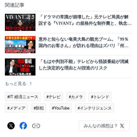
関連記事
「ドラマの常識が崩壊した」元テレビ局員が解
説する『VIVANT』の規格外な制作費と、執念と
も言えるビジネス展開の全貌
意外と知らない奄美大島の観光ブーム。「99％
国内のお客さん」が訪れる理由はズバリ「何も
ない」
「もはや判別不能」テレビから怪談番組が消滅
した決定的な理由とAI捏造のリスク
もっと見る
#IT 経済ニュース
#テレビ
#カメラ
#トレンド
#メディア
#防犯
#YouTube
#インテリジェンス
みんなの感想は？