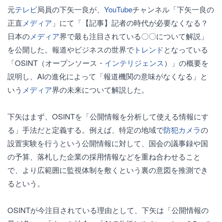
元
テレビ
局員の下矢一良が、
YouTube
チャンネル「下矢一良の
正直
メディア
」にて「【記事】記者の時代が必要なくなる？
日本の
メディア
界で最も注目されている〇〇について解説」
を公開した。報道やビジネスの世界で
トレンド
となっている
「OSINT（オープンソース・
インテリジェンス
）」の概要を
説明し、AIの進化によって「報道機関の意味がなくなる」と
いう
メディア
界の未来について解説した。
下矢はまず、OSINTを「公開情報を分析して使える情報にす
る」手法だと定義する。例えば、特定の地域で
防犯
カメラ
の
設置実験を行うという公開情報に対して、国会の議事録や国
の予算、落札した企業の採用情報などを重ね合わせること
で、より広範囲に監視体制を敷くという裏の意図を推測でき
るという。
OSINTが今注目されている理由として、下矢は「公開情報の