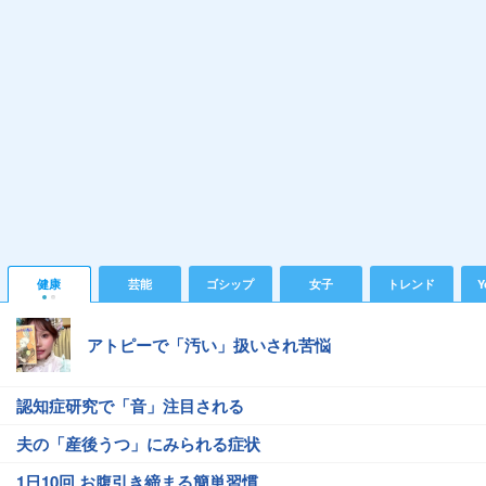
健康
芸能
ゴシップ
女子
トレンド
Y
アトピーで「汚い」扱いされ苦悩
認知症研究で「音」注目される
夫の「産後うつ」にみられる症状
1日10回 お腹引き締まる簡単習慣