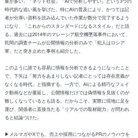
量が多い」「ネット社会」「AIで分析しやすい」という3つの
時代的な追い風を挙げた。特にAIの普及により、かつては記
者が分厚い資料を読み込んでいた作業が数分で完了するよう
になり、「これからのスタンダードになるスタイル」だと語
る。過去には2014年のマレーシア航空機墜落事件において、
民間の調査チームが公開情報の分析のみで「犯人はロシア
軍」だと突き止めた事例も紹介した。
このように誰でも容易に情報を分析できるようになったこと
で、下矢は「努力をあまりしない記者にとっては存在意義が
なくなる時代」と指摘する。一方で、AIによる精巧なフェイ
ク動画などが蔓延し、公開情報だけでは偽情報を見抜くのが
難しくなっているとも語る。だからこそ、実際に現地に足を
運び、関係者に直接当たる「リアルでの取材能力」が問われ
ると結論づけた。
▶メルマガやXでも、売上や採用につながるPRのノウハウを