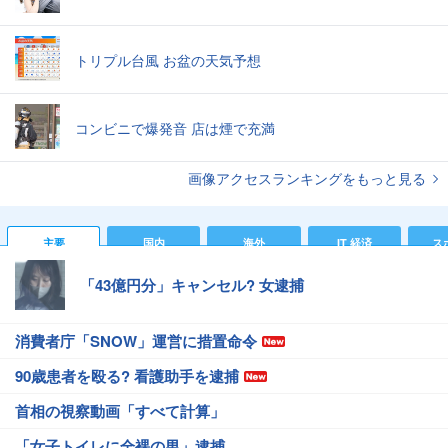
トリプル台風 お盆の天気予想
コンビニで爆発音 店は煙で充満
画像アクセスランキングをもっと見る
主要
国内
海外
IT 経済
ス
「43億円分」キャンセル? 女逮捕
消費者庁「SNOW」運営に措置命令
90歳患者を殴る? 看護助手を逮捕
首相の視察動画「すべて計算」
「女子トイレに全裸の男」逮捕