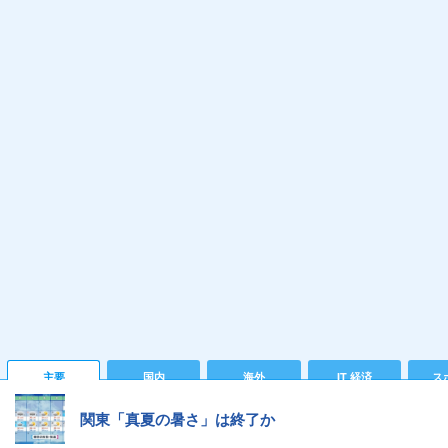
主要
国内
海外
IT 経済
ス
関東「真夏の暑さ」は終了か