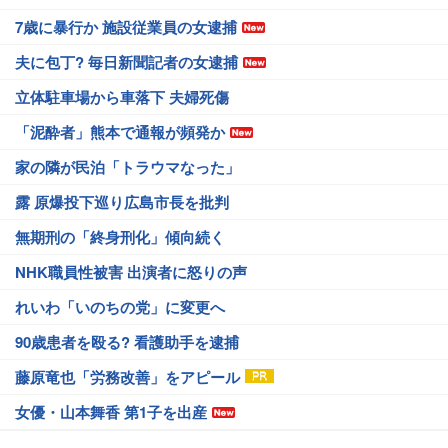
7歳に暴行か 施設従業員の女逮捕
夫に包丁? 毎日新聞記者の女逮捕
立体駐車場から車落下 夫婦死傷
「泥酔者」熊本で通報が頻発か
家の隣が民泊「トラウマなった」
露 原爆投下巡り広島市長を批判
無期刑の「終身刑化」傾向続く
NHK職員性被害 出演者に怒りの声
れいわ「いのちの党」に変更へ
90歳患者を殴る? 看護助手を逮捕
藤原竜也「労務改善」をアピール
女優・山本舞香 第1子を出産