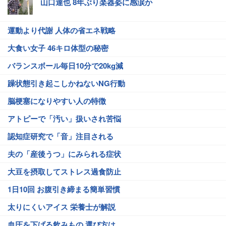
山口達也 8年ぶり楽器姿に感涙か
運動より代謝 人体の省エネ戦略
大食い女子 46キロ体型の秘密
バランスボール毎日10分で20kg減
躁状態引き起こしかねないNG行動
脳梗塞になりやすい人の特徴
アトピーで「汚い」扱いされ苦悩
認知症研究で「音」注目される
夫の「産後うつ」にみられる症状
大豆を摂取してストレス過食防止
1日10回 お腹引き締まる簡単習慣
太りにくいアイス 栄養士が解説
血圧を下げる飲みもの 選び方は