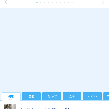
健康
芸能
ゴシップ
女子
トレンド
Y