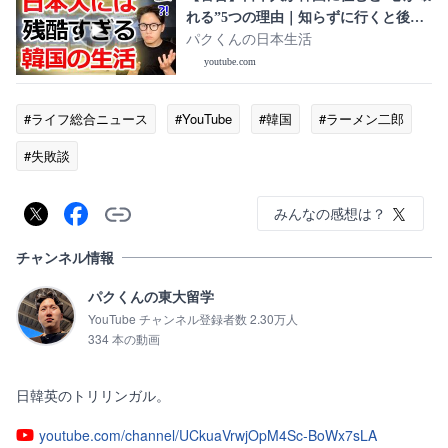
れる”5つの理由｜知らずに行くと後悔
します
パクくんの日本生活
youtube.com
#ライフ総合ニュース
#YouTube
#韓国
#ラーメン二郎
#失敗談
みんなの感想は？
チャンネル情報
パクくんの東大留学
YouTube チャンネル登録者数 2.30万人
334 本の動画
日韓英のトリリンガル。
youtube.com/channel/UCkuaVrwjOpM4Sc-BoWx7sLA