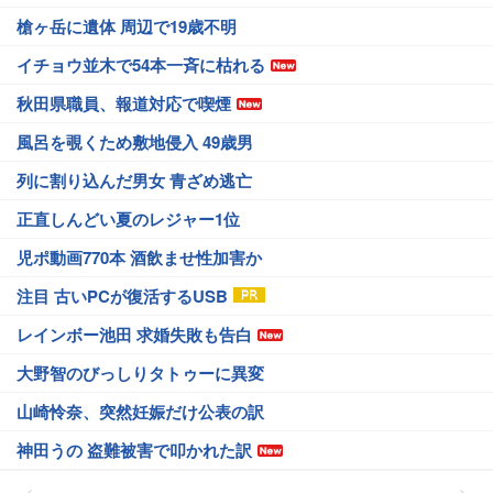
槍ヶ岳に遺体 周辺で19歳不明
イチョウ並木で54本一斉に枯れる
秋田県職員、報道対応で喫煙
風呂を覗くため敷地侵入 49歳男
列に割り込んだ男女 青ざめ逃亡
正直しんどい夏のレジャー1位
児ポ動画770本 酒飲ませ性加害か
注目 古いPCが復活するUSB
レインボー池田 求婚失敗も告白
大野智のびっしりタトゥーに異変
山崎怜奈、突然妊娠だけ公表の訳
神田うの 盗難被害で叩かれた訳