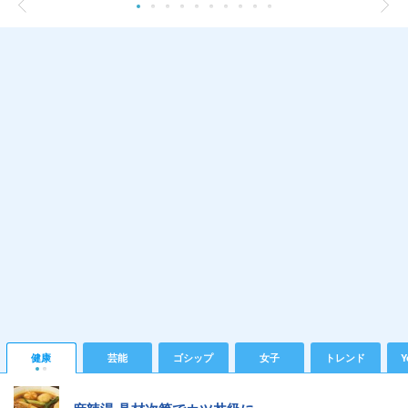
健康
芸能
ゴシップ
女子
トレンド
Y