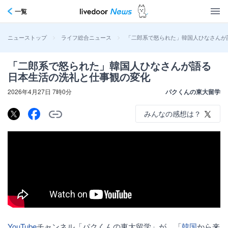
一覧
>
>
「二郎系で怒られた」韓国人ひなさんが
ニューストップ
ライフ総合ニュース
「二郎系で怒られた」韓国人ひなさんが語る
日本生活の洗礼と仕事観の変化
2026年4月27日 7時0分
パクくんの東大留学
みんなの感想は？
YouTube
チャンネル「パクくんの東大留学」が、「
韓国
から来