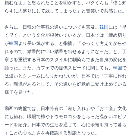
頼むなよ」と怒られたことを明かすと、パクくんも「僕も知
らずに大盛りにして残してしまった」と苦笑いで共感した。
さらに、日韓の仕事観の違いについても言及。
韓国
には「早
く早く」という文化が根付いているが、日本では「締め切り
が
韓国
より長い気がする」と指摘。「ゆっくり考えてからや
れるので、結果的にいい結果を出せるようになった」と、丁
寧さを重視する日本のスタイルに馴染んできた自身の変化を
語った。また、カフェでの提供スピードに関しても、
韓国
で
は遅いとクレームになりかねないが、日本では「丁寧に作れ
る」環境があるとして、その違いを好意的に受け止めている
様子を見せた。
動画の終盤では、日本特有の「差し入れ」や「お土産」文化
にも触れ、職場で柿やトウモロコシをもらった温かいエピソ
ードを紹介。日本での生活を通じて、心に余裕を持って暮ら
すことの心地よさを再確認する対談となった。