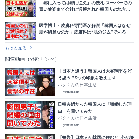
「郷に入っては郷に従え」の洗礼 スーパーでの
買い物姿まで会社に通報された韓国人の地方生
活
医学博士・皮膚科専門医が解説「韓国人はなぜ
肌が綺麗なのか」皮膚科は“肌のジム”である
もっと見る
関連動画（外部リンク）
【日本と違う】韓国人は大谷翔平をど
う思う？5つの印象を教えます
パクくんの日本生活
youtube.com
日韓夫婦だった韓国人に「離婚した理
由」を聞いてみた
パクくんの日本生活
youtube.com
【警告】日本人が韓国に住むと“心が壊