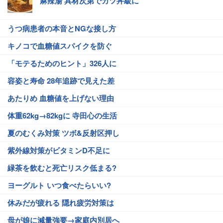
麻辣湯 具材次第でカツ丼級に
うつ病患者の本音とNGな接し方
キノコで血糖値スパイクを防ぐ
「モテるためのヒント」326人に
容姿と寿命 28年追跡で見えた差
あたりめ 血糖値を上げない理由
体重62kg→82kgに 寺田心の生活
夏のむくみ対策 ツボ&反射区押し
紫外線対策がビタミンD不足に
緑茶を飲むと死亡リスク低まる?
ヨーグルト いつ食べたらいい?
休みだが疲れる 隠れ疲労対策は
母が娘に減量強要→家庭内別居へ