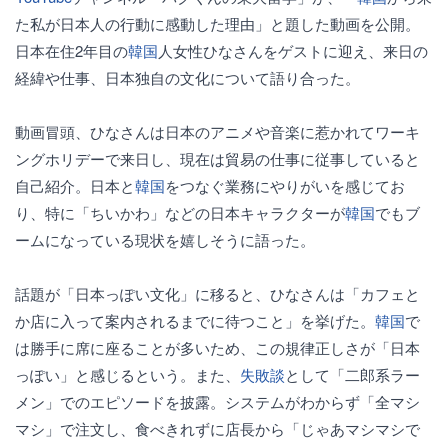
た私が日本人の行動に感動した理由」と題した動画を公開。
日本在住2年目の
韓国
人女性ひなさんをゲストに迎え、来日の
経緯や仕事、日本独自の文化について語り合った。
動画冒頭、ひなさんは日本のアニメや音楽に惹かれてワーキ
ングホリデーで来日し、現在は貿易の仕事に従事していると
自己紹介。日本と
韓国
をつなぐ業務にやりがいを感じてお
り、特に「ちいかわ」などの日本キャラクターが
韓国
でもブ
ームになっている現状を嬉しそうに語った。
話題が「日本っぽい文化」に移ると、ひなさんは「カフェと
か店に入って案内されるまでに待つこと」を挙げた。
韓国
で
は勝手に席に座ることが多いため、この規律正しさが「日本
っぽい」と感じるという。また、
失敗談
として「二郎系ラー
メン」でのエピソードを披露。システムがわからず「全マシ
マシ」で注文し、食べきれずに店長から「じゃあマシマシで