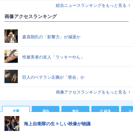
総合ニュースランキングをもっと見る
画像アクセスランキング
森喜朗氏の「影響力」が減退か
性被害者の友人「ラッキーやん」
巨人のベテラン左腕が「密会」か
画像アクセスランキングをもっと見る
主要
国内
海外
IT 経済
ス
海上自衛隊の生々しい映像が物議