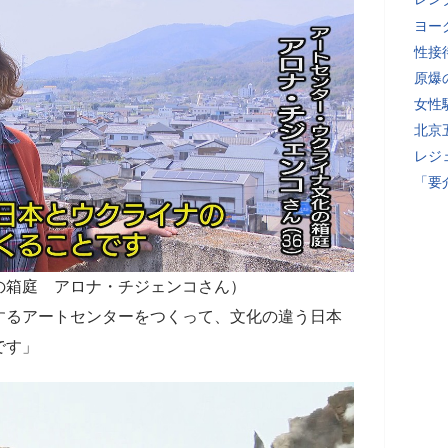
ヨー
性接
原爆
女性
北京
レジ
「要
の箱庭 アロナ・チジェンコさん）
するアートセンターをつくって、文化の違う日本
です」