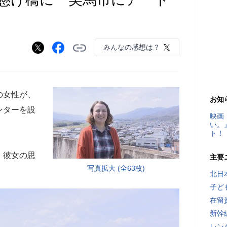
みんなの感想は？
の女性が、
お知
ンターを設
映画
い。
ト！
、彼女の思
主要
写真拡大 (全63枚)
北日
子ど
在留
新幹
レン