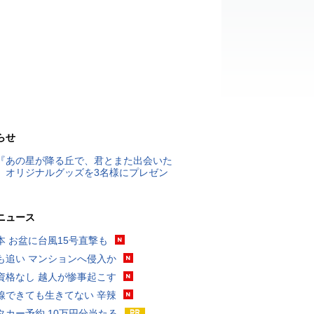
らせ
『あの星が降る丘で、君とまた出会いた
』オリジナルグッズを3名様にプレゼン
ニュース
本 お盆に台風15号直撃も
も追い マンションへ侵入か
資格なし 越人が惨事起こす
線できても生きてない 辛辣
タカー予約 10万円分当たる