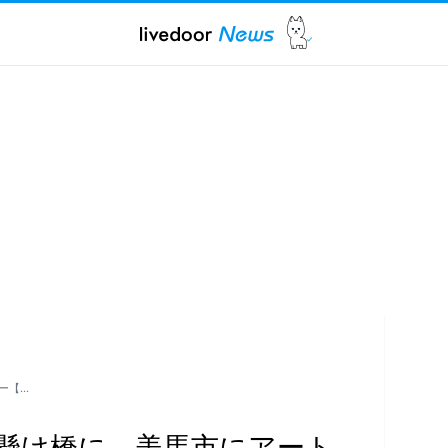
ー【…
懸け橋に 美馬市にアート