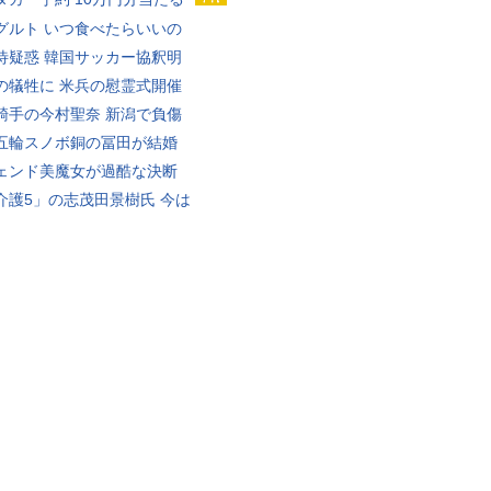
グルト いつ食べたらいいの
待疑惑 韓国サッカー協釈明
の犠牲に 米兵の慰霊式開催
騎手の今村聖奈 新潟で負傷
五輪スノボ銅の冨田が結婚
ェンド美魔女が過酷な決断
介護5」の志茂田景樹氏 今は