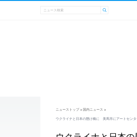
ニューストップ
国内ニュース
>
>
ウクライナと日本の懸け橋に 美馬市にアートセンタ
ウクライナと日本の