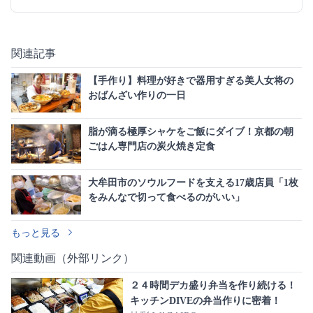
関連記事
【手作り】料理が好きで器用すぎる美人女将の
おばんざい作りの一日
脂が滴る極厚シャケをご飯にダイブ！京都の朝
ごはん専門店の炭火焼き定食
大牟田市のソウルフードを支える17歳店員「1枚
をみんなで切って食べるのがいい」
もっと見る
関連動画（外部リンク）
２４時間デカ盛り弁当を作り続ける！
キッチンDIVEの弁当作りに密着！