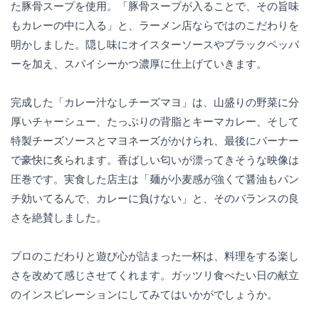
た豚骨スープを使用。「豚骨スープが入ることで、その旨味
もカレーの中に入る」と、ラーメン店ならではのこだわりを
明かしました。隠し味にオイスターソースやブラックペッパ
ーを加え、スパイシーかつ濃厚に仕上げていきます。
完成した「カレー汁なしチーズマヨ」は、山盛りの野菜に分
厚いチャーシュー、たっぷりの背脂とキーマカレー、そして
特製チーズソースとマヨネーズがかけられ、最後にバーナー
で豪快に炙られます。香ばしい匂いが漂ってきそうな映像は
圧巻です。実食した店主は「麺が小麦感が強くて醤油もパン
チ効いてるんで、カレーに負けない」と、そのバランスの良
さを絶賛しました。
プロのこだわりと遊び心が詰まった一杯は、料理をする楽し
さを改めて感じさせてくれます。ガッツリ食べたい日の献立
のインスピレーションにしてみてはいかがでしょうか。