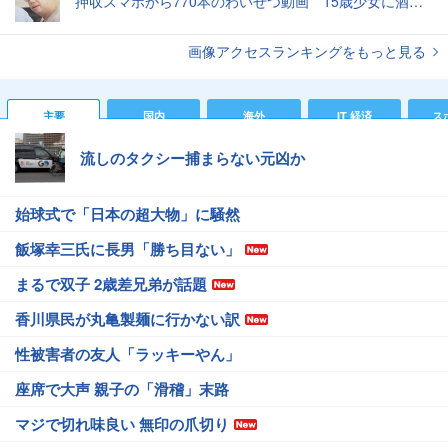
押収スマホから770本のわいせつ動画 15歳少女に酒と薬飲ませ性的暴行か 54歳男を再逮捕 「薬もありますよ」とSNSで誘い出し
画像アクセスランキングをもっと見る
主要
国内
海外
IT 経済
ス
流しのタクシー捕まらない元凶か
始球式で「日本の超大物」に騒然
飯塚幸三氏に長男「勝ち目ない」
まるで双子 2歳差兄弟が話題
香川県民が丸亀製麺に行かない訳
性被害者の友人「ラッキーやん」
座席で大声 親子の「滑稽」末路
マジで切れ味良い 無印の爪切り