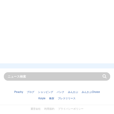
Peachy
ブログ
ショッピング
バンク
みんかぶ
みんかぶChoice
Kstyle
株探
プレスリリース
運営会社
利用規約
プライバシーポリシー