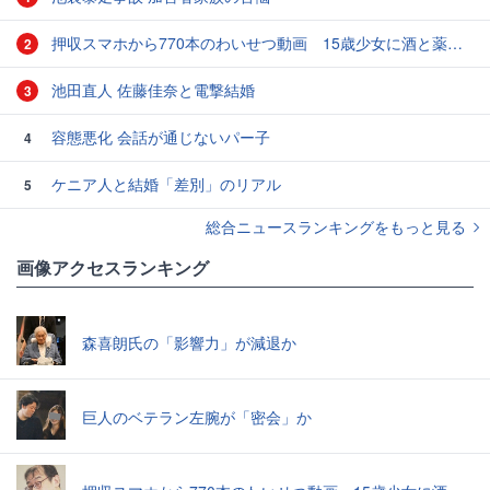
押収スマホから770本のわいせつ動画 15歳少女に酒と薬飲ませ性的暴行か 54歳男を再逮捕 「薬もありますよ」とSNSで誘い出し
2
池田直人 佐藤佳奈と電撃結婚
3
容態悪化 会話が通じないパー子
4
ケニア人と結婚「差別」のリアル
5
総合ニュースランキングをもっと見る
画像アクセスランキング
森喜朗氏の「影響力」が減退か
巨人のベテラン左腕が「密会」か