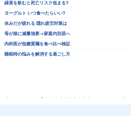
緑茶を飲むと死亡リスク低まる?
ヨーグルト いつ食べたらいい?
休みだが疲れる 隠れ疲労対策は
母が娘に減量強要→家庭内別居へ
内科医が低糖質麺を食べ比べ検証
睡眠時の悩みを解消する過ごし方