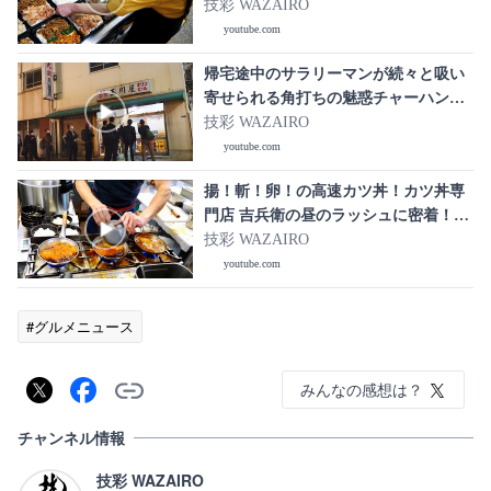
技彩 WAZAIRO
youtube.com
帰宅途中のサラリーマンが続々と吸い
寄せられる角打ちの魅惑チャーハン
「玉川屋酒店」の仕込みに密着｜
技彩 WAZAIRO
japanese street food
youtube.com
揚！斬！卵！の高速カツ丼！カツ丼専
門店 吉兵衛の昼のラッシュに密着！
Japanese Katsudon Master
技彩 WAZAIRO
youtube.com
#グルメニュース
みんなの感想は？
チャンネル情報
技彩 WAZAIRO