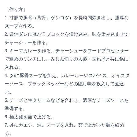
［作り方］
1. 寸胴で豚骨（背骨、ゲンコツ）を長時間炊き出し、濃厚な
スープを作る。
2. 醤油ダレに豚バラブロックを漬け込み、味を染み込ませて
チャーシューを作る。
3. キーマカレーを作る。チャーシューをフードプロセッサー
で粗めのミンチにし、みじん切りの人参・玉ねぎと共に鍋に
入れる。
4. (3)に豚骨スープを加え、カレールーやスパイス、オイスタ
ーソース、ブラックペッパーなどの隠し味を投入して煮込
む。
5. チーズと生クリームなどを合わせ、濃厚なチーズソースを
準備する。
6. 極太麺を茹で上げる。
7. 丼にカエシ、油、スープを入れ、茹で上がった麺を絡め
る。