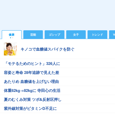
健康
芸能
ゴシップ
女子
トレンド
Y
キノコで血糖値スパイクを防ぐ
「モテるためのヒント」326人に
容姿と寿命 28年追跡で見えた差
あたりめ 血糖値を上げない理由
体重62kg→82kgに 寺田心の生活
夏のむくみ対策 ツボ&反射区押し
紫外線対策がビタミンD不足に