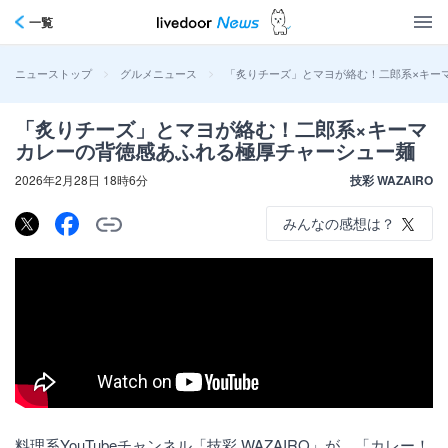
一覧
>
>
「炙りチーズ」とマヨが絡む！二郎系×キー
ニューストップ
グルメニュース
「炙りチーズ」とマヨが絡む！二郎系×キーマ
カレーの背徳感あふれる極厚チャーシュー麺
2026年2月28日 18時6分
技彩 WAZAIRO
みんなの感想は？
料理系YouTubeチャンネル「技彩 WAZAIRO」が、「カレー！