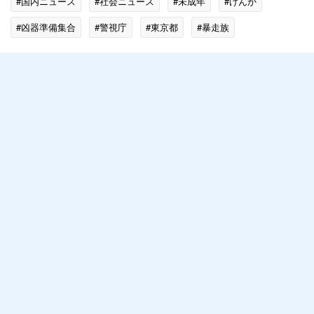
#国内ニュース
#社会ニュース
#未成年
#けんか
#凶器準備集合
#警視庁
#東京都
#暴走族