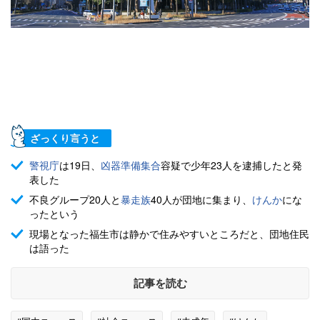
ざっくり言うと
警視庁
は19日、
凶器準備集合
容疑で少年23人を逮捕したと発
表した
不良グループ20人と
暴走族
40人が団地に集まり、
けんか
にな
ったという
現場となった福生市は静かで住みやすいところだと、団地住民
は語った
記事を読む