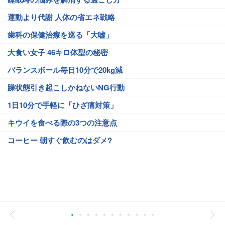
運動より代謝 人体の省エネ戦略
歯科の保健治療を巡る「大嘘」
大食い女子 46キロ体型の秘密
バランスボール毎日10分で20kg減
躁状態引き起こしかねないNG行動
1日10分で手軽に「ひざ痛対策」
キウイを食べる際の3つの注意点
コーヒー 朝すぐ飲むのはダメ?