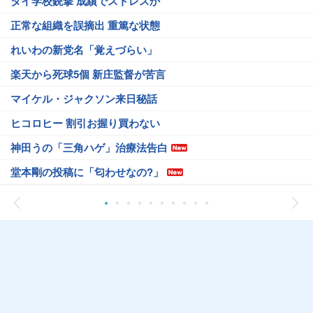
タイ学校銃撃 成績でストレスか
正常な組織を誤摘出 重篤な状態
れいわの新党名「覚えづらい」
楽天から死球5個 新庄監督が苦言
マイケル・ジャクソン来日秘話
ヒコロヒー 割引お握り買わない
神田うの「三角ハゲ」治療法告白
堂本剛の投稿に「匂わせなの?」