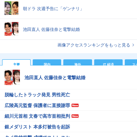
朝ドラ 次週予告に「ゲンナリ」
池田直人 佐藤佳奈と電撃結婚
画像アクセスランキングをもっと見る
主要
国内
海外
IT 経済
ス
池田直人 佐藤佳奈と電撃結婚
脱輪したトラック発見 男性死亡
広陵高元監督 保護者に直接謝罪
細川元首相 文春で高市首相批判
銀メダリスト 本多灯被告を起訴