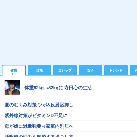
健康
芸能
ゴシップ
女子
トレンド
Y
体重62kg→82kgに 寺田心の生活
夏のむくみ対策 ツボ&反射区押し
紫外線対策がビタミンD不足に
母が娘に減量強要→家庭内別居へ
睡眠時の悩みを解消する過ごし方