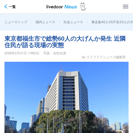
一覧
>
>
>
暴走族40人VS不良20人
ニューストップ
国内ニュース
社会ニュース
東京都福生市で総勢60人の大げんか発生 近隣
住民が語る現場の実態
2026年2月21日 11時0分
写真：女性自身
by ライブドアニュース編集部