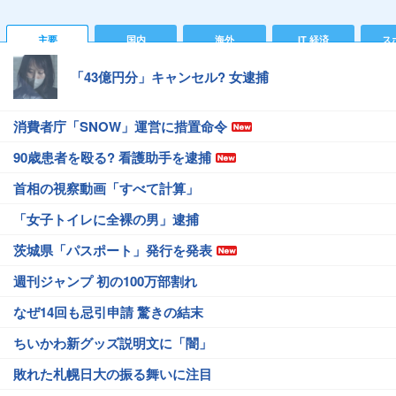
主要
国内
海外
IT 経済
ス
「43億円分」キャンセル? 女逮捕
消費者庁「SNOW」運営に措置命令
90歳患者を殴る? 看護助手を逮捕
首相の視察動画「すべて計算」
「女子トイレに全裸の男」逮捕
茨城県「パスポート」発行を発表
週刊ジャンプ 初の100万部割れ
なぜ14回も忌引申請 驚きの結末
ちいかわ新グッズ説明文に「闇」
敗れた札幌日大の振る舞いに注目