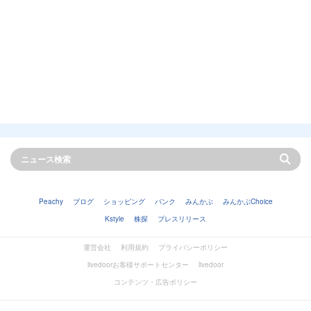
Peachy
ブログ
ショッピング
バンク
みんかぶ
みんかぶChoice
Kstyle
株探
プレスリリース
運営会社
利用規約
プライバシーポリシー
livedoorお客様サポートセンター
livedoor
コンテンツ・広告ポリシー