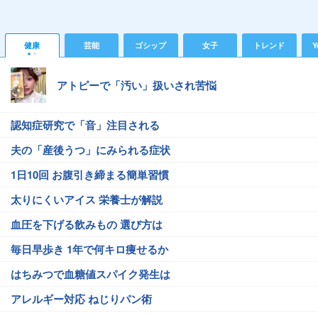
健康
芸能
ゴシップ
女子
トレンド
Y
アトピーで「汚い」扱いされ苦悩
認知症研究で「音」注目される
夫の「産後うつ」にみられる症状
1日10回 お腹引き締まる簡単習慣
太りにくいアイス 栄養士が解説
血圧を下げる飲みもの 選び方は
毎日早歩き 1年で何キロ痩せるか
はちみつで血糖値スパイク発生は
アレルギー対応 ねじりパン術