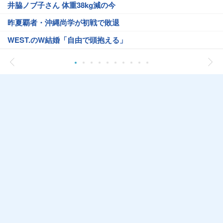
井脇ノブ子さん 体重38kg減の今
昨夏覇者・沖縄尚学が初戦で敗退
WEST.のW結婚「自由で頭抱える」