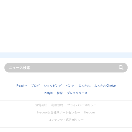
Peachy
ブログ
ショッピング
バンク
みんかぶ
みんかぶChoice
Kstyle
株探
プレスリリース
運営会社
利用規約
プライバシーポリシー
livedoorお客様サポートセンター
livedoor
コンテンツ・広告ポリシー