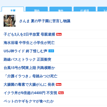
主要
国内
海外
IT 経済
ス
さんま 夏の甲子園に苦言し物議
子ども3人を2日半放置 母親逮捕
海水浴場 中学生と小学生が死亡
USJ神ライド 終了惜しむ声
路線バスとトラック 正面衝突
台風15号が関東上陸 列島横断か
「介護イラつき」母踏みつけ死亡
大腸菌の毒素で大腸がんに 発表
イクラ丼が6倍超の4400円 不安視
ペットのヤギをクマが食べたか