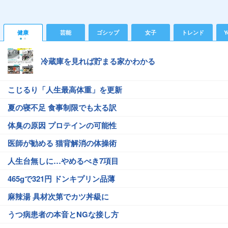
健康
芸能
ゴシップ
女子
トレンド
Y
冷蔵庫を見れば貯まる家かわかる
こじるり「人生最高体重」を更新
夏の寝不足 食事制限でも太る訳
体臭の原因 プロテインの可能性
医師が勧める 猫背解消の体操術
人生台無しに…やめるべき7項目
465gで321円 ドンキプリン品薄
麻辣湯 具材次第でカツ丼級に
うつ病患者の本音とNGな接し方