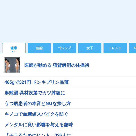
健康
芸能
ゴシップ
女子
トレンド
Y
医師が勧める 猫背解消の体操術
465gで321円 ドンキプリン品薄
麻辣湯 具材次第でカツ丼級に
うつ病患者の本音とNGな接し方
キノコで血糖値スパイクを防ぐ
メンタルに良い影響を与える趣味
「モテるためのヒント」326人に