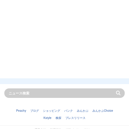
Peachy
ブログ
ショッピング
バンク
みんかぶ
みんかぶChoice
Kstyle
株探
プレスリリース