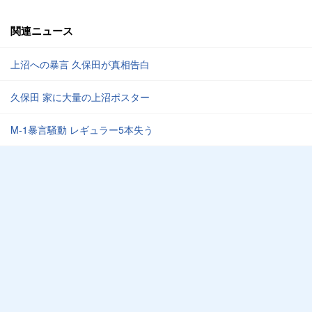
関連ニュース
上沼への暴言 久保田が真相告白
久保田 家に大量の上沼ポスター
M-1暴言騒動 レギュラー5本失う