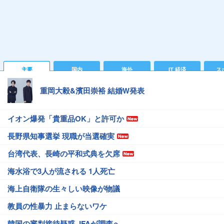
主要
国内
海外
IT 経済
ス
重岡大毅&濱田崇裕 結婚W発表
イオン爆発「貴重品OK」と許可か
長野県知事選挙 現職が当選確実
台湾代表、長崎の平和式典を欠席
海水浴で3人が流される 1人死亡
海上自衛隊の生々しい映像が物議
教員の性暴力 止まらないワケ
韓国の審判接待疑惑 JFAが調査へ