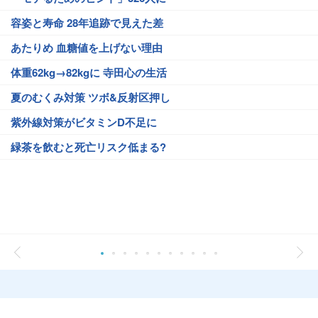
容姿と寿命 28年追跡で見えた差
あたりめ 血糖値を上げない理由
体重62kg→82kgに 寺田心の生活
夏のむくみ対策 ツボ&反射区押し
紫外線対策がビタミンD不足に
緑茶を飲むと死亡リスク低まる?