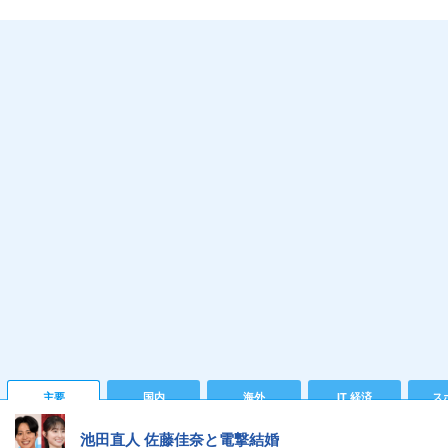
主要
国内
海外
IT 経済
ス
池田直人 佐藤佳奈と電撃結婚