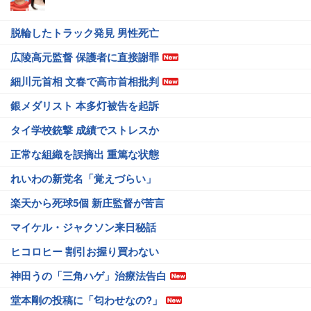
脱輪したトラック発見 男性死亡
広陵高元監督 保護者に直接謝罪
細川元首相 文春で高市首相批判
銀メダリスト 本多灯被告を起訴
タイ学校銃撃 成績でストレスか
正常な組織を誤摘出 重篤な状態
れいわの新党名「覚えづらい」
楽天から死球5個 新庄監督が苦言
マイケル・ジャクソン来日秘話
ヒコロヒー 割引お握り買わない
神田うの「三角ハゲ」治療法告白
堂本剛の投稿に「匂わせなの?」