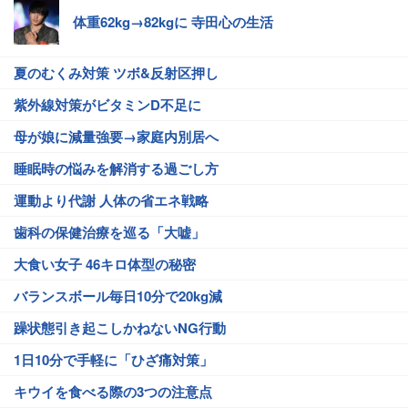
体重62kg→82kgに 寺田心の生活
夏のむくみ対策 ツボ&反射区押し
紫外線対策がビタミンD不足に
母が娘に減量強要→家庭内別居へ
睡眠時の悩みを解消する過ごし方
運動より代謝 人体の省エネ戦略
歯科の保健治療を巡る「大嘘」
大食い女子 46キロ体型の秘密
バランスボール毎日10分で20kg減
躁状態引き起こしかねないNG行動
1日10分で手軽に「ひざ痛対策」
キウイを食べる際の3つの注意点