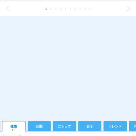
健康
芸能
ゴシップ
女子
トレンド
Y