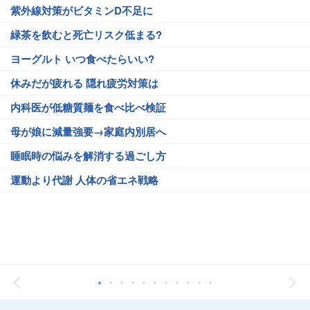
紫外線対策がビタミンD不足に
緑茶を飲むと死亡リスク低まる?
ヨーグルト いつ食べたらいい?
休みだが疲れる 隠れ疲労対策は
内科医が低糖質麺を食べ比べ検証
母が娘に減量強要→家庭内別居へ
睡眠時の悩みを解消する過ごし方
運動より代謝 人体の省エネ戦略