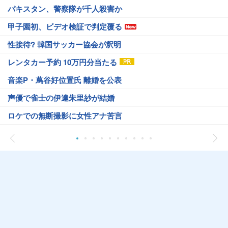
パキスタン、警察隊が千人殺害か
甲子園初、ビデオ検証で判定覆る
性接待? 韓国サッカー協会が釈明
レンタカー予約 10万円分当たる
音楽P・蔦谷好位置氏 離婚を公表
声優で雀士の伊達朱里紗が結婚
ロケでの無断撮影に女性アナ苦言