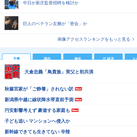
中日が新庄監督招聘を検討か
巨人のベテラン左腕が「密会」か
画像アクセスランキングをもっと見る
主要
国内
海外
IT 経済
ス
大倉忠義「鳥貴族」実父と初共演
秋篠宮家が「ご静養」されない訳
新潟県中越に線状降水帯直前予測
円安影響考えず 豪遊する家庭も
子ども追い マンションへ侵入か
新幹線できても生きてない 辛辣