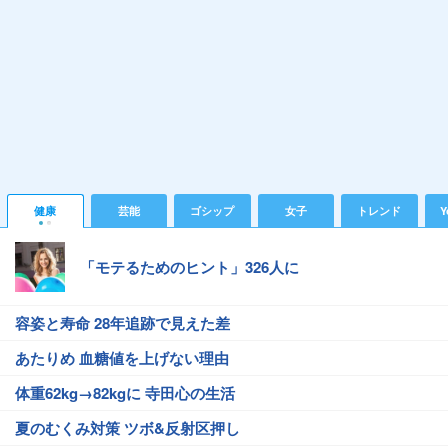
健康
芸能
ゴシップ
女子
トレンド
Y
「モテるためのヒント」326人に
容姿と寿命 28年追跡で見えた差
あたりめ 血糖値を上げない理由
体重62kg→82kgに 寺田心の生活
夏のむくみ対策 ツボ&反射区押し