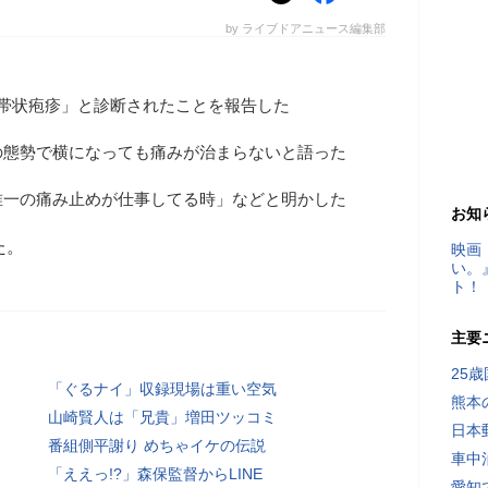
by ライブドアニュース編集部
「帯状疱疹」と診断されたことを報告した
の態勢で横になっても痛みが治まらないと語った
唯一の痛み止めが仕事してる時」などと明かした
お知
た。
映画
い。
ト！
主要
25
「ぐるナイ」収録現場は重い空気
熊本
山崎賢人は「兄貴」増田ツッコミ
日本
番組側平謝り めちゃイケの伝説
車中
「ええっ!?」森保監督からLINE
愛知