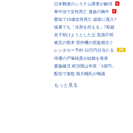
日本郵便のシステム障害が解消
車中泊で女性死亡 遺族の胸中
愛知で19歳女性死亡 線路に侵入?
猛暑でも「冷房を控える」7割超
息子助けようとした父 意識不明
被災の熊本 室外機の窃盗相次ぐ
レンタカー予約 10万円分当たる
俳優の戸塚純貴が結婚を発表
森脇健児 絶頂期は年収「1億円」
配信で激怒 堀大輔氏が物議
もっと見る