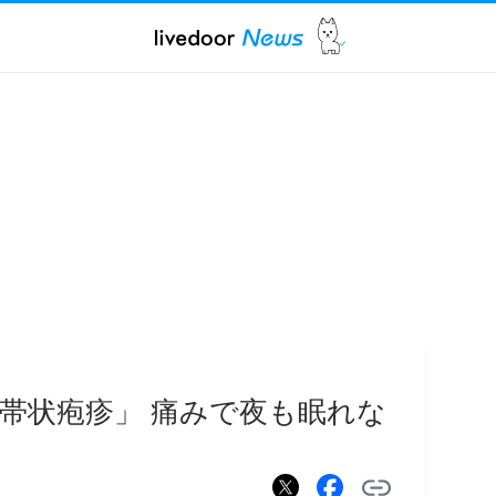
帯状疱疹」 痛みで夜も眠れな