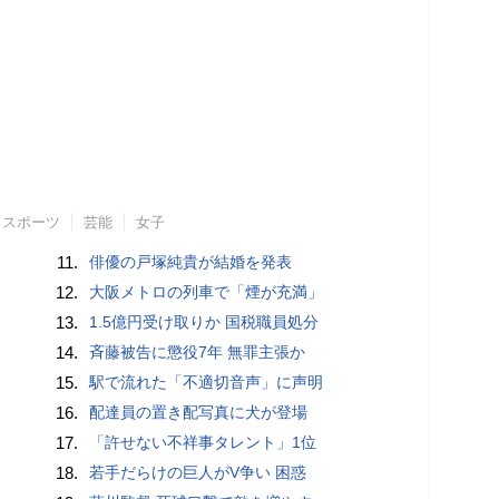
スポーツ
芸能
女子
11.
俳優の戸塚純貴が結婚を発表
12.
大阪メトロの列車で「煙が充満」
13.
1.5億円受け取りか 国税職員処分
14.
斉藤被告に懲役7年 無罪主張か
15.
駅で流れた「不適切音声」に声明
16.
配達員の置き配写真に犬が登場
17.
「許せない不祥事タレント」1位
18.
若手だらけの巨人がV争い 困惑