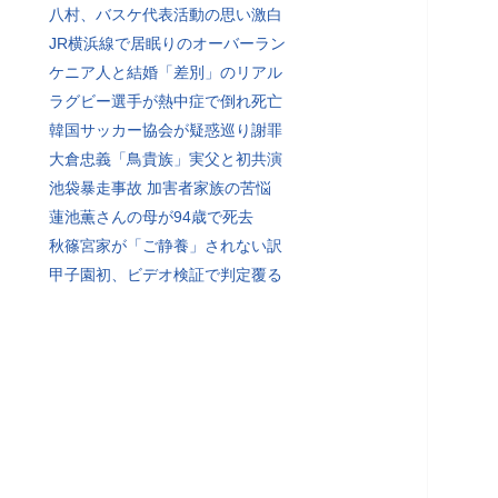
八村、バスケ代表活動の思い激白
JR横浜線で居眠りのオーバーラン
ケニア人と結婚「差別」のリアル
ラグビー選手が熱中症で倒れ死亡
韓国サッカー協会が疑惑巡り謝罪
大倉忠義「鳥貴族」実父と初共演
池袋暴走事故 加害者家族の苦悩
蓮池薫さんの母が94歳で死去
秋篠宮家が「ご静養」されない訳
甲子園初、ビデオ検証で判定覆る