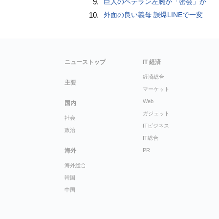
9.
巨人のベテラン左腕が「密会」か
10.
外面の良い義母 誤爆LINEで一変
ニューストップ
IT 経済
経済総合
主要
マーケット
Web
国内
ガジェット
社会
ITビジネス
政治
IT総合
海外
PR
海外総合
韓国
中国