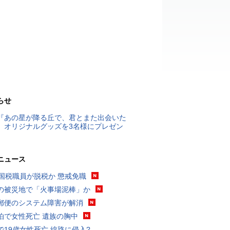
らせ
『あの星が降る丘で、君とまた出会いた
』オリジナルグッズを3名様にプレゼン
ニュース
歳国税職員が脱税か 懲戒免職
の被災地で「火事場泥棒」か
郵便のシステム障害が解消
泊で女性死亡 遺族の胸中
で19歳女性死亡 線路に侵入?