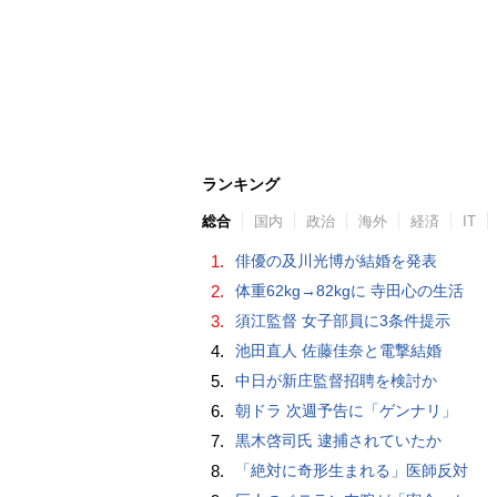
ランキング
総合
国内
政治
海外
経済
IT
1.
俳優の及川光博が結婚を発表
2.
体重62kg→82kgに 寺田心の生活
3.
須江監督 女子部員に3条件提示
4.
池田直人 佐藤佳奈と電撃結婚
5.
中日が新庄監督招聘を検討か
6.
朝ドラ 次週予告に「ゲンナリ」
7.
黒木啓司氏 逮捕されていたか
8.
「絶対に奇形生まれる」医師反対