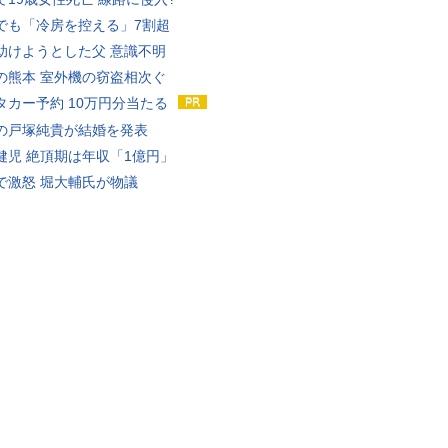
でも「冷房を控える」7割超
助けようとした父 意識不明
の熊本 室外機の窃盗相次ぐ
タカー予約 10万円分当たる
の戸塚純貴が結婚を発表
健児 絶頂期は年収「1億円」
で激怒 堀大輔氏が物議