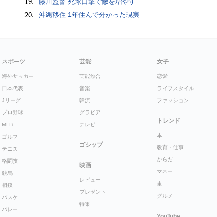
19.
藤川監督 死球口撃で敵を増やす
20.
沖縄移住 1年住んで分かった現実
スポーツ
芸能
女子
海外サッカー
芸能総合
恋愛
日本代表
音楽
ライフスタイル
Jリーグ
韓流
ファッション
プロ野球
グラビア
トレンド
MLB
テレビ
本
ゴルフ
ゴシップ
教育・仕事
テニス
からだ
格闘技
映画
マネー
競馬
レビュー
車
相撲
プレゼント
グルメ
バスケ
特集
バレー
YouTube