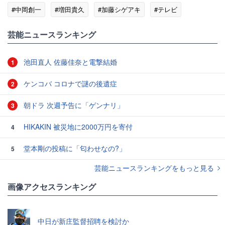
#中岡創一
#増田貴久
#加藤シゲアキ
#テレビ
#アイドル
芸能ニュースランキング
池田直人 佐藤佳奈と電撃結婚
1
ケンコバ コロナで謎の後遺症
2
朝ドラ 次週予告に「ゲンナリ」
3
HIKAKIN 被災地に2000万円を寄付
4
堂本剛の投稿に「匂わせなの?」
5
芸能ニュースランキングをもっと見る
画像アクセスランキング
中日が新庄監督招聘を検討か