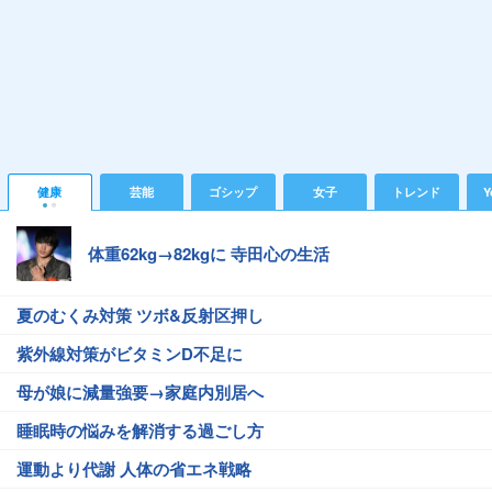
健康
芸能
ゴシップ
女子
トレンド
Y
体重62kg→82kgに 寺田心の生活
夏のむくみ対策 ツボ&反射区押し
紫外線対策がビタミンD不足に
母が娘に減量強要→家庭内別居へ
睡眠時の悩みを解消する過ごし方
運動より代謝 人体の省エネ戦略