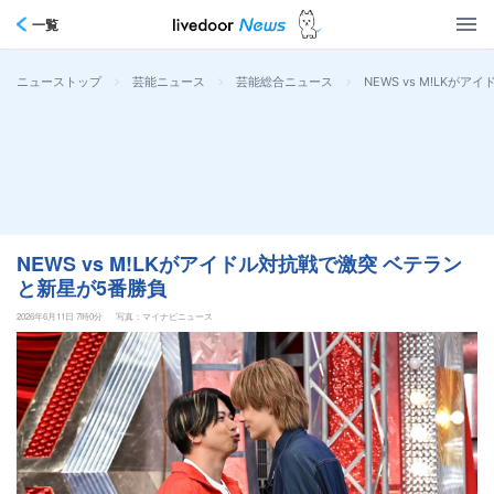
一覧
>
>
>
NEWS vs M!LK
ニューストップ
芸能ニュース
芸能総合ニュース
NEWS vs M!LKがアイドル対抗戦で激突 ベテラン
と新星が5番勝負
2026年6月11日 7時0分
写真：マイナビニュース