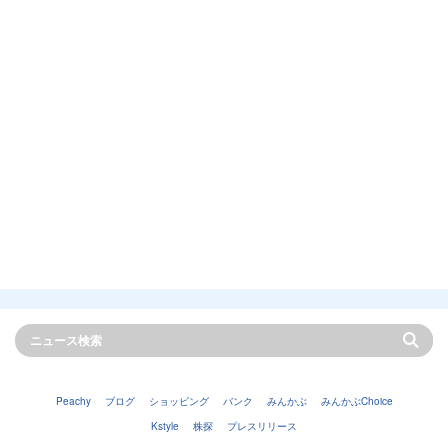
Peachy
ブログ
ショッピング
バンク
みんかぶ
みんかぶChoice
Kstyle
株探
プレスリリース