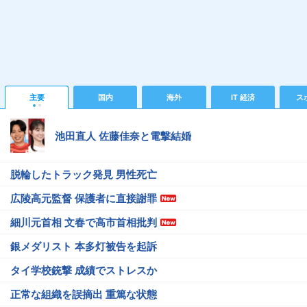
主要
国内
海外
IT 経済
ス
池田直人 佐藤佳奈と電撃結婚
脱輪したトラック発見 男性死亡
広陵高元監督 保護者に直接謝罪
細川元首相 文春で高市首相批判
銀メダリスト 本多灯被告を起訴
タイ学校銃撃 成績でストレスか
正常な組織を誤摘出 重篤な状態