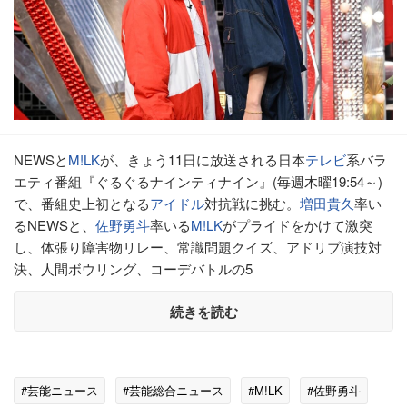
NEWSと
M!LK
が、きょう11日に放送される日本
テレビ
系バラ
エティ番組『ぐるぐるナインティナイン』(毎週木曜19:54～)
で、番組史上初となる
アイドル
対抗戦に挑む。
増田貴久
率い
るNEWSと、
佐野勇斗
率いる
M!LK
がプライドをかけて激突
し、体張り障害物リレー、常識問題クイズ、アドリブ演技対
決、人間ボウリング、コーデバトルの5
続きを読む
#芸能ニュース
#芸能総合ニュース
#M!LK
#佐野勇斗