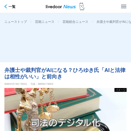
一覧
>
>
>
弁護士や裁判官がAIに
ニューストップ
芸能ニュース
芸能総合ニュース
弁護士や裁判官がAIになる？ひろゆき氏「AIと法律
は相性がいい」と前向き
2026年5月18日 7時0分
写真：ABEMA TIMES