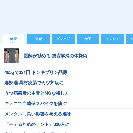
健康
芸能
ゴシップ
女子
トレンド
Y
医師が勧める 猫背解消の体操術
465gで321円 ドンキプリン品薄
麻辣湯 具材次第でカツ丼級に
うつ病患者の本音とNGな接し方
キノコで血糖値スパイクを防ぐ
メンタルに良い影響を与える趣味
「モテるためのヒント」326人に