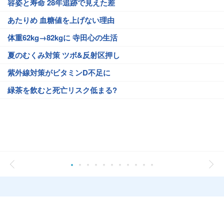
容姿と寿命 28年追跡で見えた差
あたりめ 血糖値を上げない理由
体重62kg→82kgに 寺田心の生活
夏のむくみ対策 ツボ&反射区押し
紫外線対策がビタミンD不足に
緑茶を飲むと死亡リスク低まる?