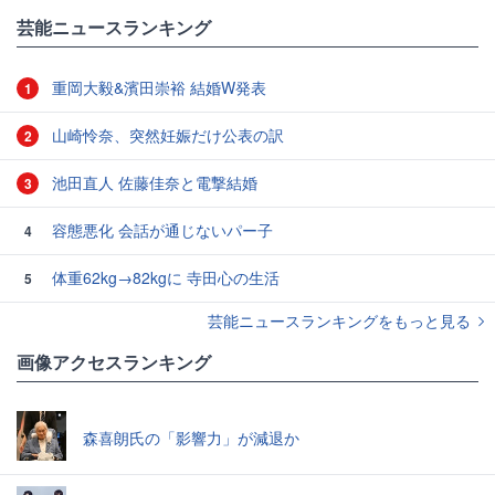
芸能ニュースランキング
重岡大毅&濱田崇裕 結婚W発表
1
山崎怜奈、突然妊娠だけ公表の訳
2
池田直人 佐藤佳奈と電撃結婚
3
容態悪化 会話が通じないパー子
4
体重62kg→82kgに 寺田心の生活
5
芸能ニュースランキングをもっと見る
画像アクセスランキング
森喜朗氏の「影響力」が減退か