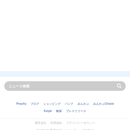
Peachy
ブログ
ショッピング
バンク
みんかぶ
みんかぶChoice
Kstyle
株探
プレスリリース
運営会社
利用規約
プライバシーポリシー