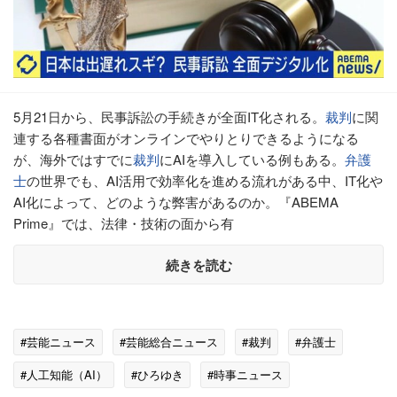
5月21日から、民事訴訟の手続きが全面IT化される。
裁判
に関
連する各種書面がオンラインでやりとりできるようになる
が、海外ではすでに
裁判
にAIを導入している例もある。
弁護
士
の世界でも、AI活用で効率化を進める流れがある中、IT化や
AI化によって、どのような弊害があるのか。『ABEMA
Prime』では、法律・技術の面から有
続きを読む
#芸能ニュース
#芸能総合ニュース
#裁判
#弁護士
#人工知能（AI）
#ひろゆき
#時事ニュース