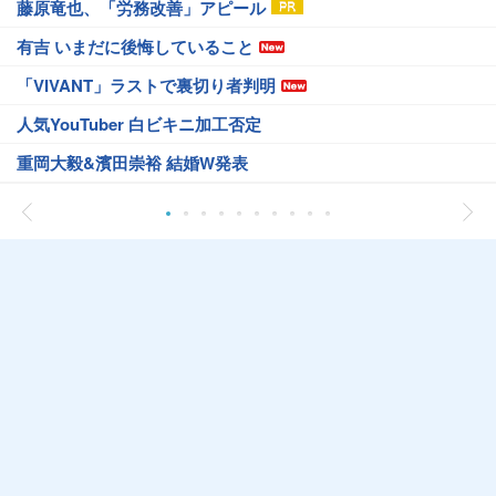
藤原竜也、「労務改善」アピール
有吉 いまだに後悔していること
「VIVANT」ラストで裏切り者判明
人気YouTuber 白ビキニ加工否定
重岡大毅&濱田崇裕 結婚W発表