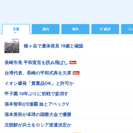
主要
国内
海外
IT 経済
ス
槍ヶ岳で遺体発見 19歳と確認
長崎市長 平和宣言を読み飛ばし
台湾代表、長崎の平和式典を欠席
イオン爆発「貴重品OK」と許可か
甲子園 10年ぶりに初戦で姿消す
張本智和が2連覇 妹とアベックV
張本美和が卓球の国際大会で優勝
北朝鮮が兵士をロシア派遣決定か