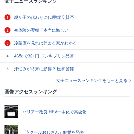
女子ニュースランキング
親が子の代わりに代理婚活 賛否
1
初体験の翌朝「本当に悔しい」
2
冷蔵庫を見れば貯まる家かわかる
3
465gで321円 ドンキプリン品薄
4
汗悩みが将来に影響？ 医師警鐘
5
女子ニュースランキングをもっと見る
画像アクセスランキング
ハリアー改良 HEV一本化で高級化
「Nクールおじさん」結婚を発表