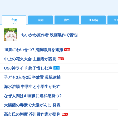
主要
国内
海外
IT 経済
ス
ちいかわ原作者 映画製作で苦悩
19歳にわいせつ? 消防職員を逮捕
中止の花火大会 主催者が説明
USJ神ライド 終了惜しむ声
子ども3人を2日半放置 母親逮捕
海水浴場 中学生と小学生が死亡
なぜ人間はAI画像に違和感持つ?
大腸菌の毒素で大腸がんに 発表
高市氏の態度 芥川賞作家が批判