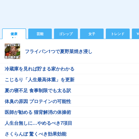
健康
芸能
ゴシップ
女子
トレンド
Y
フライパン1つで夏野菜焼き浸し
冷蔵庫を見れば貯まる家かわかる
こじるり「人生最高体重」を更新
夏の寝不足 食事制限でも太る訳
体臭の原因 プロテインの可能性
医師が勧める 猫背解消の体操術
人生台無しに…やめるべき7項目
さくらんぼ 驚くべき効果効能