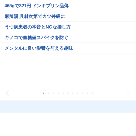
465gで321円 ドンキプリン品薄
麻辣湯 具材次第でカツ丼級に
うつ病患者の本音とNGな接し方
キノコで血糖値スパイクを防ぐ
メンタルに良い影響を与える趣味