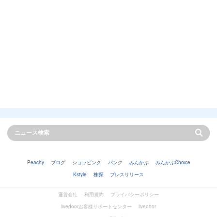
Peachy
ブログ
ショッピング
バンク
みんかぶ
みんかぶChoice
Kstyle
株探
プレスリリース
運営会社
利用規約
プライバシーポリシー
livedoorお客様サポートセンター
livedoor