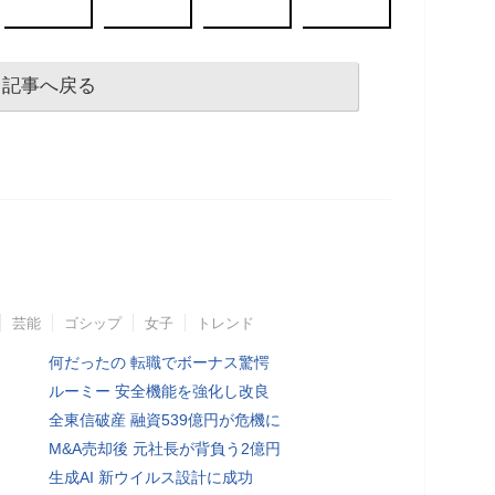
記事へ戻る
芸能
ゴシップ
女子
トレンド
何だったの 転職でボーナス驚愕
ルーミー 安全機能を強化し改良
全東信破産 融資539億円が危機に
M&A売却後 元社長が背負う2億円
生成AI 新ウイルス設計に成功