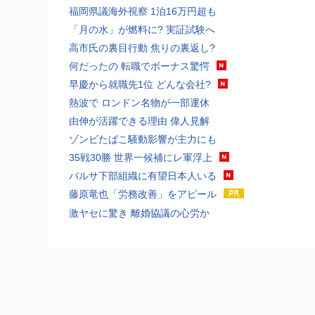
福岡県議海外視察 1泊16万円超も
「月の水」が燃料に? 実証試験へ
高市氏の裏目行動 焦りの裏返し?
何だったの 転職でボーナス驚愕
早慶から就職先1位 どんな会社?
熱波で ロンドン名物が一部運休
由伸が活躍できる理由 偉人見解
ゾンビたばこ騒動影響が主力にも
35戦30勝 世界一候補にレ軍浮上
バルサ下部組織に有望日本人いる
藤原竜也「労務改善」をアピール
激ヤセに驚き 離婚協議の心労か