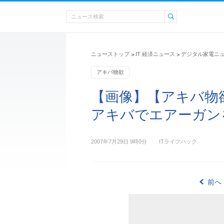
ニューストップ
IT 経済ニュース
デジタル家電ニ
>
>
アキバ物欲
【画像】【アキバ物
アキバでエアーガンを
2007年7月29日 9時0分
ITライフハック
前へ