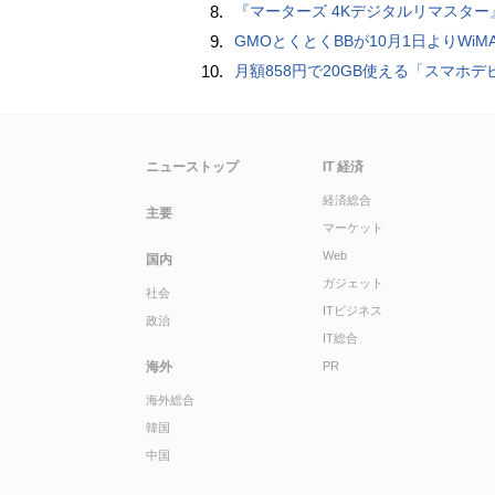
8.
『マーターズ 4Kデジタルリマスター』オールナイト上映、鬼畜な併映作品が決定 全部観たら“生還証”をプレゼント［
9.
GMOとくとくBBが10月1日よりWiMAXなど月額605円値上げ！全6種の重要変更を徹
10.
月額858円で20GB使える「スマホデビュープラン U15」ドコモが提供、ahamoも割引にな
ニューストップ
IT 経済
経済総合
主要
マーケット
Web
国内
ガジェット
社会
ITビジネス
政治
IT総合
海外
PR
海外総合
韓国
中国