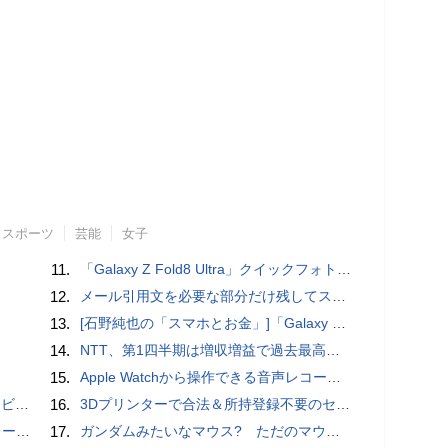
スポーツ
芸能
女子
11.
「Galaxy Z Fold8 Ultra」クイックフォトレビュー
12.
メール引用文を必要な部分だけ残してスッキリ返信するiPhoneメールの便利技：iPhone Tips
13.
[石野純也の「スマホとお金」]「Galaxy Z Fold7／Flip7」発表、注目したいソフトバンクの価格攻勢
14.
NTT、第1四半期は増収増益で過去最高 IOWNや分散GPUの取り組みを説明
15.
​Apple Watchから操作できる音声レコーダMeta Recorder、録音レベル調整も対応
ュー
16.
3Dプリンターで合法＆所持登録不要のセミオートマチック銃を自作、発砲試験にも成功した猛者が登場
rts」
17.
ガンダムみたいなマウス? ただのマウスとは違うのだよ1944通りの形状に変更できる驚異のマウス