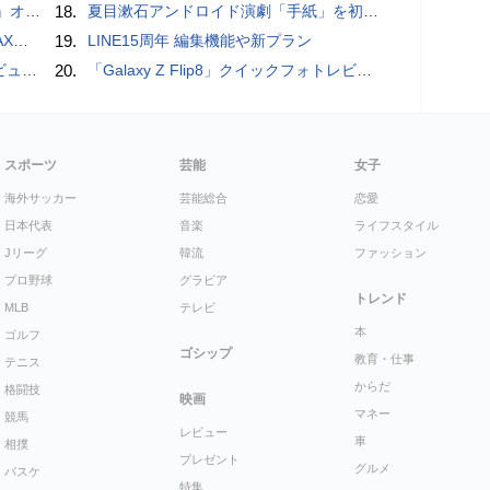
ホラー通信］
18.
夏目漱石アンドロイド演劇「手紙」を初上演！平田オリザ氏の作・演出、二松学舎大学で
底解説
19.
LINE15周年 編集機能や新プラン
る親子割も
20.
「Galaxy Z Flip8」クイックフォトレビュー
スポーツ
芸能
女子
海外サッカー
芸能総合
恋愛
日本代表
音楽
ライフスタイル
Jリーグ
韓流
ファッション
プロ野球
グラビア
トレンド
MLB
テレビ
本
ゴルフ
ゴシップ
教育・仕事
テニス
からだ
格闘技
映画
マネー
競馬
レビュー
車
相撲
プレゼント
グルメ
バスケ
特集