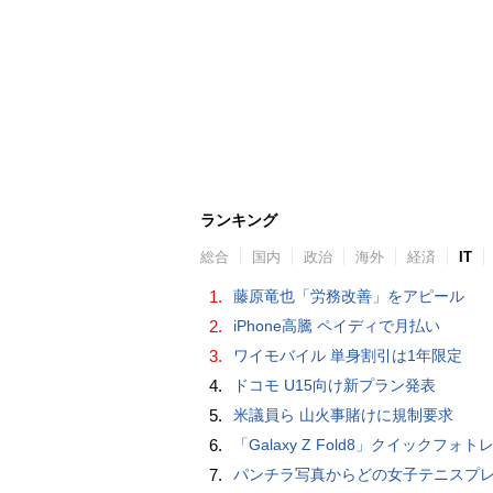
ランキング
総合
国内
政治
海外
経済
IT
1.
藤原竜也「労務改善」をアピール
2.
iPhone高騰 ペイディで月払い
3.
ワイモバイル 単身割引は1年限定
4.
ドコモ U15向け新プラン発表
5.
米議員ら 山火事賭けに規制要求
6.
「Galaxy Z Fold8」クイックフォトレビ
7.
パンチラ写真からどの女子テニスプレーヤーのものなのか当てるクイズ「Tennis Upski