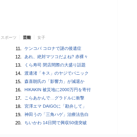
スポーツ
芸能
女子
11.
ケンコバ コロナで謎の後遺症
12.
あれ、絶対マツコだよね? 赤裸々
13.
くら寿司 閉店間際の大盛り話題
14.
渡邊渚「キス」のヤジでパニック
15.
森喜朗氏の「影響力」が減退か
16.
HIKAKIN 被災地に2000万円を寄付
17.
こらあかんで…グラドルに衝撃
18.
宮澤エマ DAIGOに「勘弁して」
19.
神田うの「三角ハゲ」治療法告白
20.
ちいかわ 14日間で興収50億突破