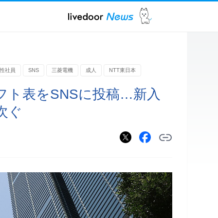
性社員
SNS
三菱電機
成人
NTT東日本
フト表をSNSに投稿…新入
次ぐ