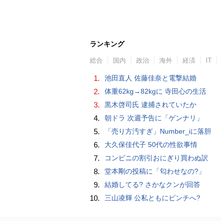
ランキング
総合
国内
政治
海外
経済
IT
1.
池田直人 佐藤佳奈と電撃結婚
2.
体重62kg→82kgに 寺田心の生活
3.
黒木啓司氏 逮捕されていたか
4.
朝ドラ 次週予告に「ゲンナリ」
5.
「売り方汚すぎ」Number_iに落胆
6.
大久保佳代子 50代の性欲事情
7.
コンビニの割引おにぎり買わぬ訳
8.
堂本剛の投稿に「匂わせなの?」
9.
結婚してる? さかなクンが回答
10.
三山凌輝 公私ともにピンチへ?