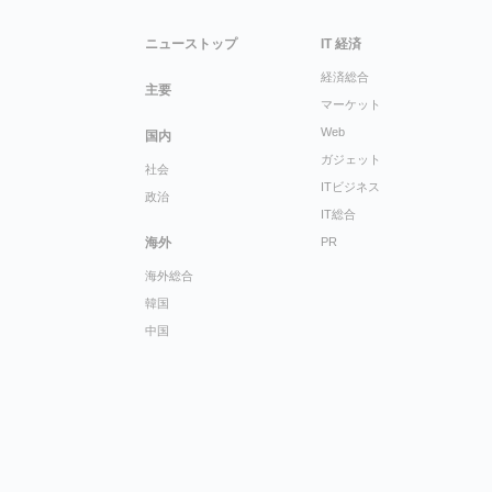
ニューストップ
IT 経済
経済総合
主要
マーケット
Web
国内
ガジェット
社会
ITビジネス
政治
IT総合
海外
PR
海外総合
韓国
中国