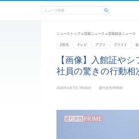
ニューストップ
芸能ニュース
芸能総合ニュース
>
>
Z世代
テレビ
アプリ
プライド
女
日本テレビ
【画像】入館証やシ
社員の驚きの行動相
2026年4月7日 7時30分
週刊女性PRIME