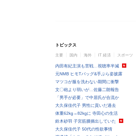
トピックス
主要
国内
海外
IT 経済
スポーツ
内田有紀主演も苦戦…視聴率半減
元NMB ヒモTバッグ&手ぶら姿披露
マツコが服を洗わない期間に衝撃
文〇砲より弱いが…佐藤二朗報告
「男手が必要」で中居氏が合流か
大久保佳代子 男性に貢いだ過去
体重62kg→82kgに 寺田心の生活
鈴木砂羽 子宮筋腫摘出していた
大久保佳代子 50代の性欲事情