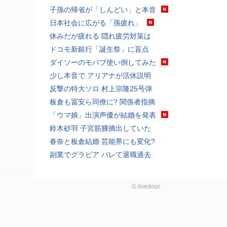
子孫の帰省が「しんどい」と本音
日本社会に広がる「孫疲れ」
休みだが疲れる 隠れ疲労対策は
ドコモ新銀行「誕生祭」に盲点
ダイソーのモバブ使い倒してみた
少し本音で アリアナが活休説明
反撃の特大ソロ 村上宗隆25号弾
板倉も冨安ら同僚に? 関係者指摘
「ウマ娘」出演声優が結婚を発表
鈴木砂羽 子宮筋腫摘出していた
春奈と板倉結婚 芸能界にも変化?
副業でグラビア バレて退職過去
©
livedoor