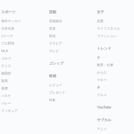
スポーツ
芸能
女子
海外サッカー
芸能総合
恋愛
日本代表
音楽
ライフスタイル
Jリーグ
韓流
ファッション
プロ野球
グラビア
トレンド
MLB
テレビ
本
ゴルフ
ゴシップ
教育・仕事
テニス
からだ
格闘技
映画
マネー
競馬
レビュー
車
相撲
プレゼント
グルメ
バスケ
特集
バレー
YouTube
フィギュア
サブカル
アニメ