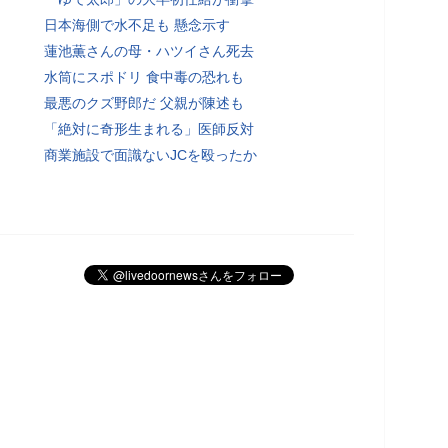
日本海側で水不足も 懸念示す
蓮池薫さんの母・ハツイさん死去
水筒にスポドリ 食中毒の恐れも
最悪のクズ野郎だ 父親が陳述も
「絶対に奇形生まれる」医師反対
商業施設で面識ないJCを殴ったか