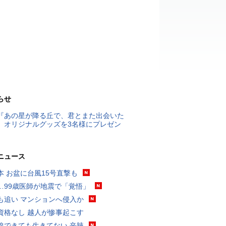
らせ
『あの星が降る丘で、君とまた出会いた
』オリジナルグッズを3名様にプレゼン
ニュース
本 お盆に台風15号直撃も
…99歳医師が地震で「覚悟」
も追い マンションへ侵入か
資格なし 越人が惨事起こす
線できても生きてない 辛辣