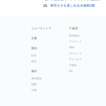
10.
寿司ネタを楽しめる水族館3館
ニューストップ
IT 経済
経済総合
主要
マーケット
Web
国内
ガジェット
社会
ITビジネス
政治
IT総合
海外
PR
海外総合
韓国
中国