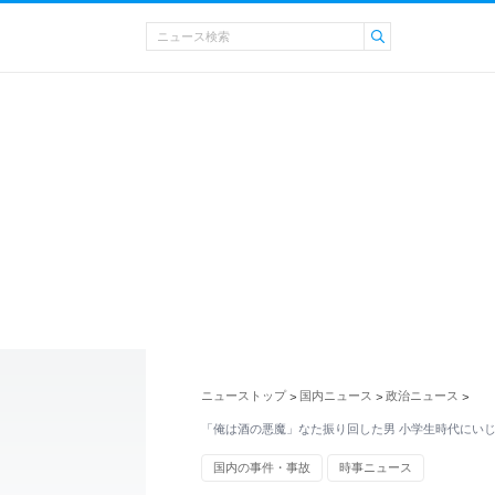
ニューストップ
国内ニュース
政治ニュース
>
>
>
「俺は酒の悪魔」なた振り回した男 小学生時代にい
国内の事件・事故
時事ニュース