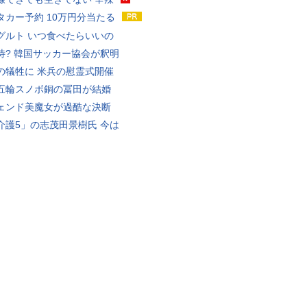
タカー予約 10万円分当たる
グルト いつ食べたらいいの
待? 韓国サッカー協会が釈明
の犠牲に 米兵の慰霊式開催
五輪スノボ銅の冨田が結婚
ェンド美魔女が過酷な決断
介護5」の志茂田景樹氏 今は