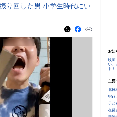
振り回した男 小学生時代にい
お知
映画
い。
ト！
主要
北日
宿命
子ど
在留
新幹