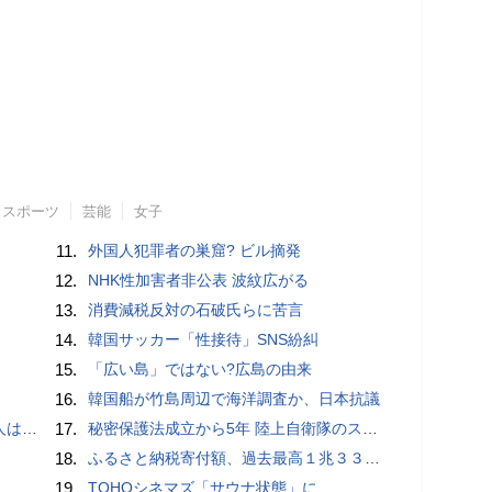
スポーツ
芸能
女子
11.
外国人犯罪者の巣窟? ビル摘発
12.
NHK性加害者非公表 波紋広がる
13.
消費減税反対の石破氏らに苦言
14.
韓国サッカー「性接待」SNS紛糾
15.
「広い島」ではない?広島の由来
16.
韓国船が竹島周辺で海洋調査か、日本抗議
適菜収）
17.
秘密保護法成立から5年 陸上自衛隊のスパイ組織「別班」暴いたベテラン記者が警鐘 - BLOGOS編集部
18.
ふるさと納税寄付額、過去最高１兆３３１４億円…住民税控除額最大は横浜市の３７３億円
19.
TOHOシネマズ「サウナ状態」に