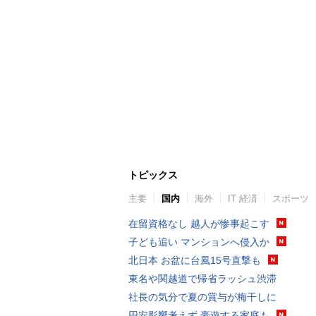
トピックス
主要
国内
海外
IT 経済
スポーツ
在留資格なし 越人が惨事起こす
子ども追い マンションへ侵入か
北日本 お盆に台風15号直撃も
東名や関越道で帰省ラッシュ渋滞
社長の気分で夏の賞与が梅干しに
円安影響考えず 豪遊する家庭も