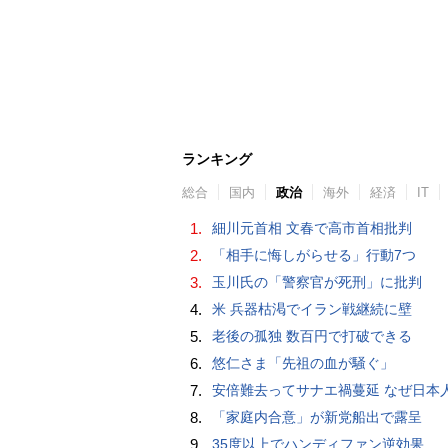
ランキング
総合
国内
政治
海外
経済
IT
1.
細川元首相 文春で高市首相批判
2.
「相手に悔しがらせる」行動7つ
3.
玉川氏の「警察官が死刑」に批判
4.
米 兵器枯渇でイラン戦継続に壁
5.
老後の孤独 数百円で打破できる
6.
悠仁さま「先祖の血が騒ぐ」
7.
安倍難去ってサナエ禍蔓延 なぜ日本人は妙ちくりんな女に騙されてしまったのか（
8.
「家庭内合意」が新党船出で露呈
9.
35度以上でハンディファン逆効果