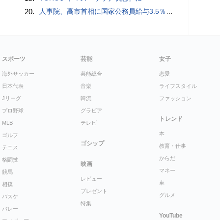
20.
人事院、高市首相に国家公務員給与3.5％超の大幅ベースアップを勧告
スポーツ
芸能
女子
海外サッカー
芸能総合
恋愛
日本代表
音楽
ライフスタイル
Jリーグ
韓流
ファッション
プロ野球
グラビア
トレンド
MLB
テレビ
本
ゴルフ
ゴシップ
教育・仕事
テニス
からだ
格闘技
映画
マネー
競馬
レビュー
車
相撲
プレゼント
グルメ
バスケ
特集
バレー
YouTube