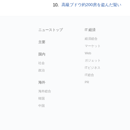
10.
高級ブドウ約200房を盗んだ疑い
ニューストップ
IT 経済
経済総合
主要
マーケット
Web
国内
ガジェット
社会
ITビジネス
政治
IT総合
海外
PR
海外総合
韓国
中国