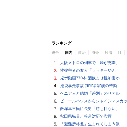
ランキング
総合
国内
政治
海外
経済
IT
1.
大阪メトロの列車で「煙が充満」
2.
性被害者の友人「ラッキーやん」
3.
児ポ動画770本 酒飲ませ性加害か
4.
池袋暴走事故 加害者家族の苦悩
5.
ケニア人と結婚「差別」のリアル
6.
ビニールハウスからシャインマスカット約200房を盗んだ疑い ネットで販売か 無職の男（42）逮捕 
7.
飯塚幸三氏に長男「勝ち目ない」
8.
秋田県職員、報道対応で喫煙
9.
「避難所格差」生まれてしまう訳