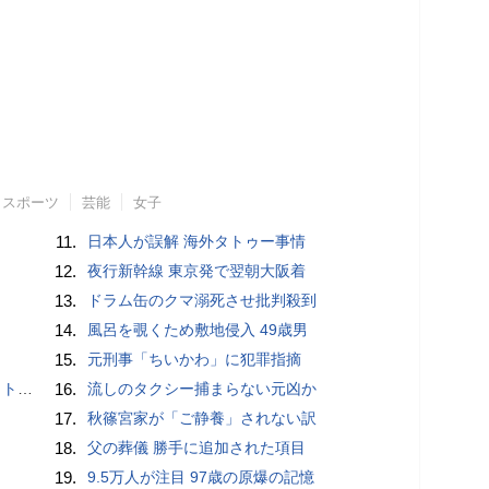
スポーツ
芸能
女子
11.
日本人が誤解 海外タトゥー事情
12.
夜行新幹線 東京発で翌朝大阪着
13.
ドラム缶のクマ溺死させ批判殺到
14.
風呂を覗くため敷地侵入 49歳男
15.
元刑事「ちいかわ」に犯罪指摘
岡山県警
16.
流しのタクシー捕まらない元凶か
17.
秋篠宮家が「ご静養」されない訳
18.
父の葬儀 勝手に追加された項目
19.
9.5万人が注目 97歳の原爆の記憶