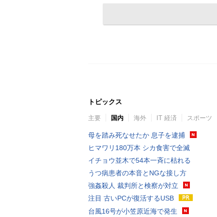
トピックス
主要
国内
海外
IT 経済
スポーツ
母を踏み死なせたか 息子を逮捕
ヒマワリ180万本 シカ食害で全滅
イチョウ並木で54本一斉に枯れる
うつ病患者の本音とNGな接し方
強姦殺人 裁判所と検察が対立
注目 古いPCが復活するUSB
台風16号が小笠原近海で発生