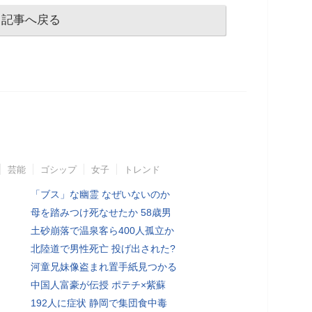
記事へ戻る
芸能
ゴシップ
女子
トレンド
「ブス」な幽霊 なぜいないのか
母を踏みつけ死なせたか 58歳男
土砂崩落で温泉客ら400人孤立か
北陸道で男性死亡 投げ出された?
河童兄妹像盗まれ置手紙見つかる
中国人富豪が伝授 ポテチ×紫蘇
192人に症状 静岡で集団食中毒