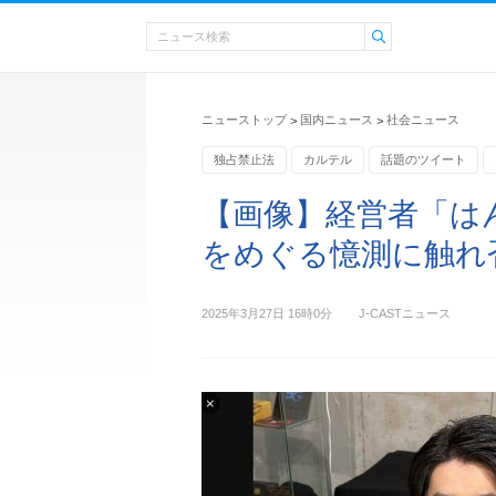
ニューストップ
国内ニュース
社会ニュース
>
>
独占禁止法
カルテル
話題のツイート
【画像】経営者「は
をめぐる憶測に触れ
2025年3月27日 16時0分
J-CASTニュース