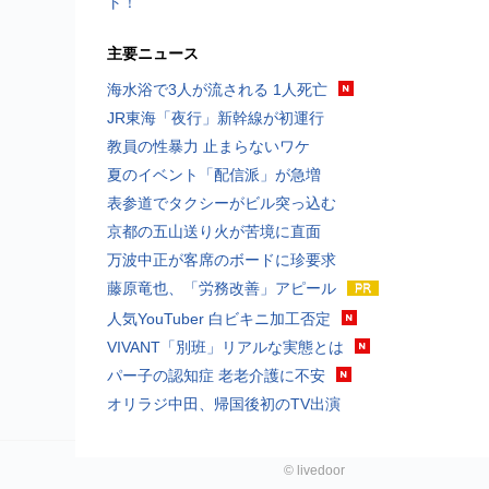
ト！
主要ニュース
海水浴で3人が流される 1人死亡
JR東海「夜行」新幹線が初運行
教員の性暴力 止まらないワケ
夏のイベント「配信派」が急増
表参道でタクシーがビル突っ込む
京都の五山送り火が苦境に直面
万波中正が客席のボードに珍要求
藤原竜也、「労務改善」アピール
人気YouTuber 白ビキニ加工否定
VIVANT「別班」リアルな実態とは
パー子の認知症 老老介護に不安
オリラジ中田、帰国後初のTV出演
©
livedoor