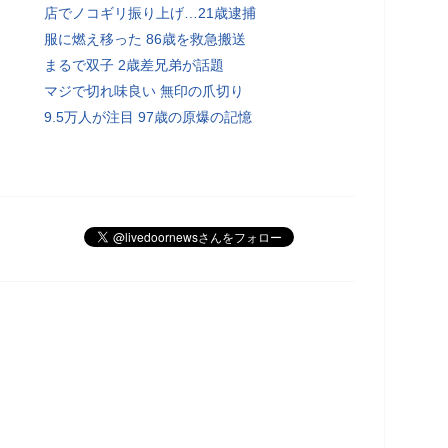
店でノコギリ振り上げ…21歳逮捕
服に燃え移った 86歳を救急搬送
まるで双子 2歳差兄弟が話題
マジで切れ味良い 無印の爪切り
9.5万人が注目 97歳の原爆の記憶