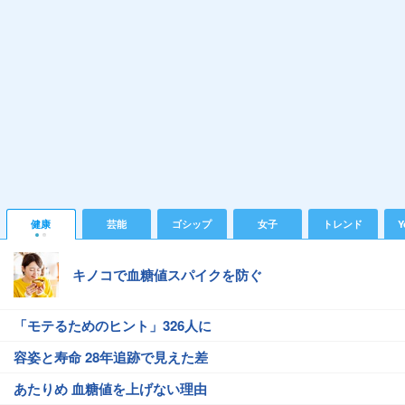
健康
芸能
ゴシップ
女子
トレンド
Y
キノコで血糖値スパイクを防ぐ
「モテるためのヒント」326人に
容姿と寿命 28年追跡で見えた差
あたりめ 血糖値を上げない理由