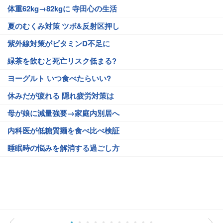
体重62kg→82kgに 寺田心の生活
夏のむくみ対策 ツボ&反射区押し
紫外線対策がビタミンD不足に
緑茶を飲むと死亡リスク低まる?
ヨーグルト いつ食べたらいい?
休みだが疲れる 隠れ疲労対策は
母が娘に減量強要→家庭内別居へ
内科医が低糖質麺を食べ比べ検証
睡眠時の悩みを解消する過ごし方