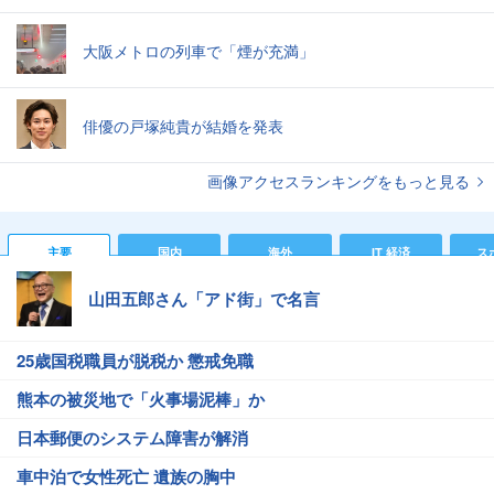
大阪メトロの列車で「煙が充満」
俳優の戸塚純貴が結婚を発表
画像アクセスランキングをもっと見る
主要
国内
海外
IT 経済
ス
山田五郎さん「アド街」で名言
25歳国税職員が脱税か 懲戒免職
熊本の被災地で「火事場泥棒」か
日本郵便のシステム障害が解消
車中泊で女性死亡 遺族の胸中