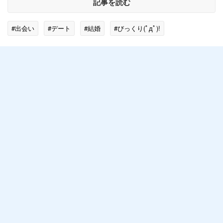
記事を読む
#出会い
#デート
#結婚
#びっくり(ﾟдﾟ)!