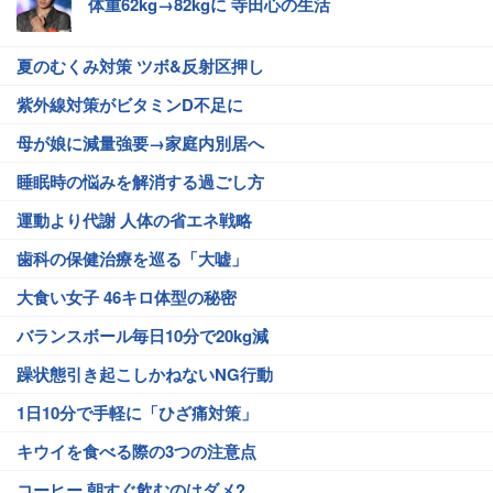
体重62kg→82kgに 寺田心の生活
夏のむくみ対策 ツボ&反射区押し
紫外線対策がビタミンD不足に
母が娘に減量強要→家庭内別居へ
睡眠時の悩みを解消する過ごし方
運動より代謝 人体の省エネ戦略
歯科の保健治療を巡る「大嘘」
大食い女子 46キロ体型の秘密
バランスボール毎日10分で20kg減
躁状態引き起こしかねないNG行動
1日10分で手軽に「ひざ痛対策」
キウイを食べる際の3つの注意点
コーヒー 朝すぐ飲むのはダメ?