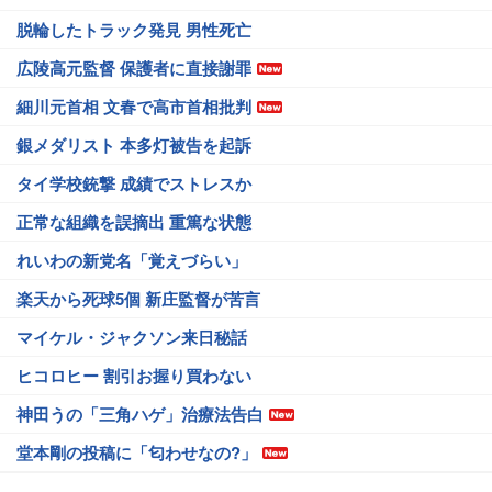
脱輪したトラック発見 男性死亡
広陵高元監督 保護者に直接謝罪
細川元首相 文春で高市首相批判
銀メダリスト 本多灯被告を起訴
タイ学校銃撃 成績でストレスか
正常な組織を誤摘出 重篤な状態
れいわの新党名「覚えづらい」
楽天から死球5個 新庄監督が苦言
マイケル・ジャクソン来日秘話
ヒコロヒー 割引お握り買わない
神田うの「三角ハゲ」治療法告白
堂本剛の投稿に「匂わせなの?」