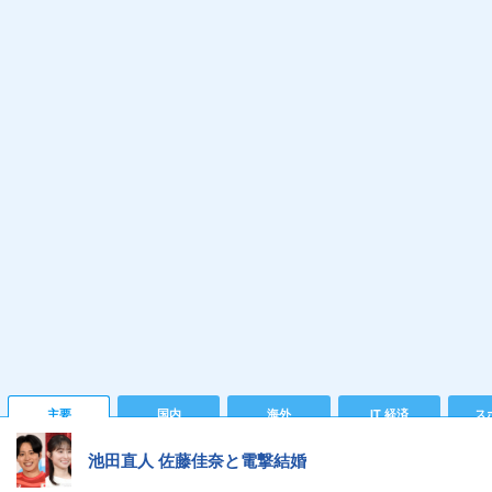
主要
国内
海外
IT 経済
ス
池田直人 佐藤佳奈と電撃結婚