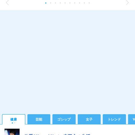
健康
芸能
ゴシップ
女子
トレンド
Y