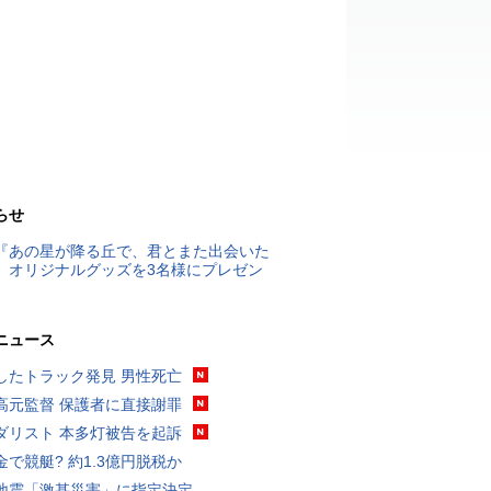
らせ
『あの星が降る丘で、君とまた出会いた
』オリジナルグッズを3名様にプレゼン
ニュース
したトラック発見 男性死亡
高元監督 保護者に直接謝罪
ダリスト 本多灯被告を起訴
金で競艇? 約1.3億円脱税か
地震「激甚災害」に指定決定