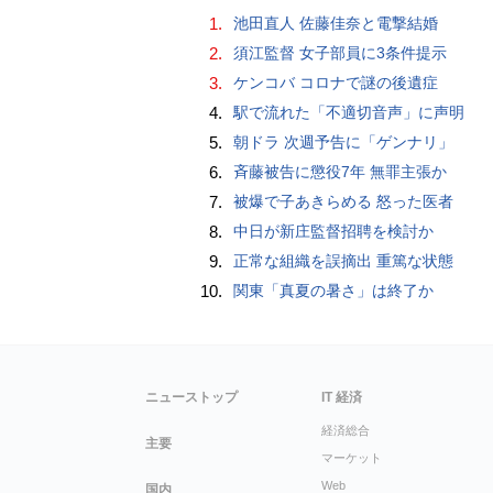
1.
池田直人 佐藤佳奈と電撃結婚
2.
須江監督 女子部員に3条件提示
3.
ケンコバ コロナで謎の後遺症
4.
駅で流れた「不適切音声」に声明
5.
朝ドラ 次週予告に「ゲンナリ」
6.
斉藤被告に懲役7年 無罪主張か
7.
被爆で子あきらめる 怒った医者
8.
中日が新庄監督招聘を検討か
9.
正常な組織を誤摘出 重篤な状態
10.
関東「真夏の暑さ」は終了か
ニューストップ
IT 経済
経済総合
主要
マーケット
Web
国内