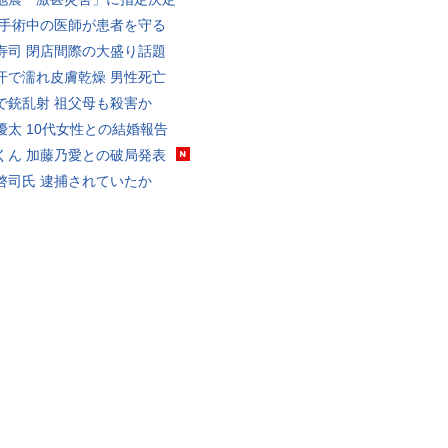
 手術中の医師が患者を守る
寿司 閉店間際の大盛り話題
汗で濡れ皮膚乾燥 男性死亡
で銃乱射 祖父母も殺害か
優太 10代女性との結婚報告
くん 加藤乃愛との破局発表
啓司氏 逮捕されていたか