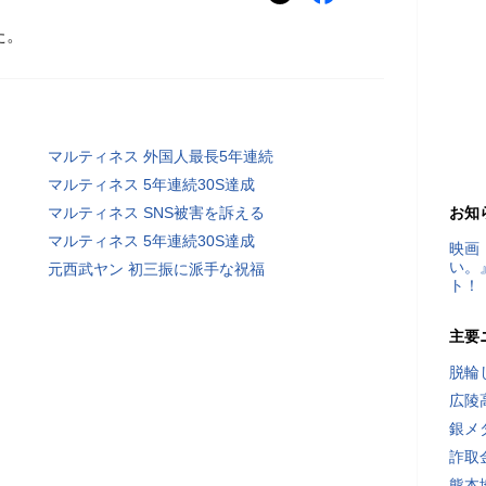
た。
マルティネス 外国人最長5年連続
マルティネス 5年連続30S達成
マルティネス SNS被害を訴える
お知
マルティネス 5年連続30S達成
映画
い。
元西武ヤン 初三振に派手な祝福
ト！
主要
脱輪
広陵
銀メ
詐取
熊本