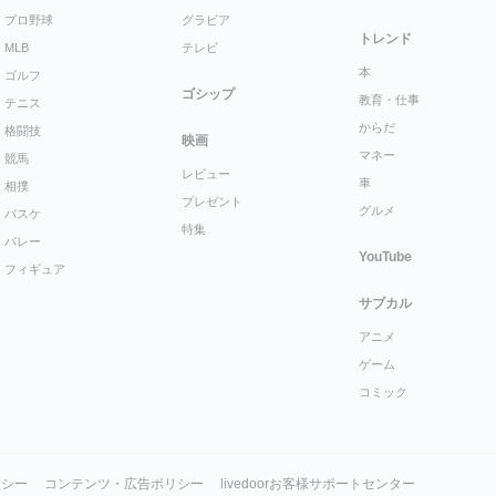
プロ野球
グラビア
トレンド
MLB
テレビ
本
ゴルフ
ゴシップ
教育・仕事
テニス
からだ
格闘技
映画
マネー
競馬
レビュー
車
相撲
プレゼント
グルメ
バスケ
特集
バレー
YouTube
フィギュア
サブカル
アニメ
ゲーム
コミック
リシー
コンテンツ・広告ポリシー
livedoorお客様サポートセンター