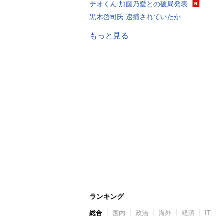
テオくん 加藤乃愛との破局発表
黒木啓司氏 逮捕されていたか
もっと見る
ランキング
総合
国内
政治
海外
経済
IT