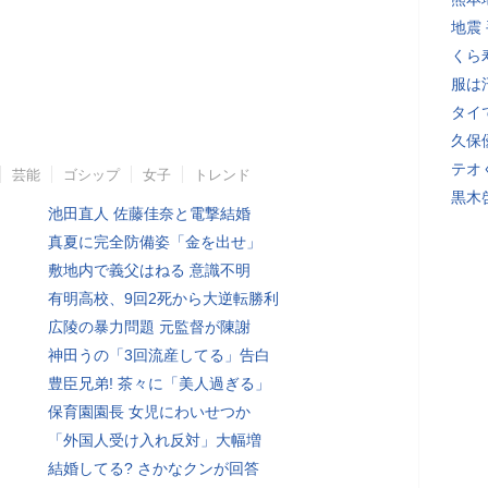
地震
くら
服は
タイ
久保
テオ
芸能
ゴシップ
女子
トレンド
黒木
池田直人 佐藤佳奈と電撃結婚
真夏に完全防備姿「金を出せ」
敷地内で義父はねる 意識不明
有明高校、9回2死から大逆転勝利
広陵の暴力問題 元監督が陳謝
神田うの「3回流産してる」告白
豊臣兄弟! 茶々に「美人過ぎる」
保育園園長 女児にわいせつか
「外国人受け入れ反対」大幅増
結婚してる? さかなクンが回答