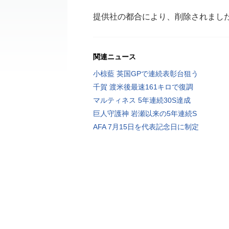
提供社の都合により、削除されまし
関連ニュース
小椋藍 英国GPで連続表彰台狙う
千賀 渡米後最速161キロで復調
マルティネス 5年連続30S達成
巨人守護神 岩瀬以来の5年連続S
AFA 7月15日を代表記念日に制定