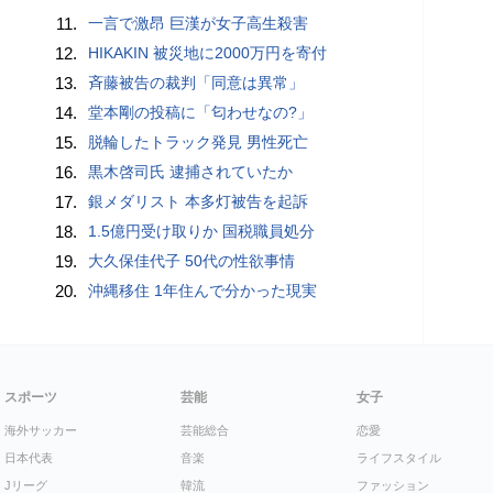
11.
一言で激昂 巨漢が女子高生殺害
12.
HIKAKIN 被災地に2000万円を寄付
13.
斉藤被告の裁判「同意は異常」
14.
堂本剛の投稿に「匂わせなの?」
15.
脱輪したトラック発見 男性死亡
16.
黒木啓司氏 逮捕されていたか
17.
銀メダリスト 本多灯被告を起訴
18.
1.5億円受け取りか 国税職員処分
19.
大久保佳代子 50代の性欲事情
20.
沖縄移住 1年住んで分かった現実
スポーツ
芸能
女子
海外サッカー
芸能総合
恋愛
日本代表
音楽
ライフスタイル
Jリーグ
韓流
ファッション