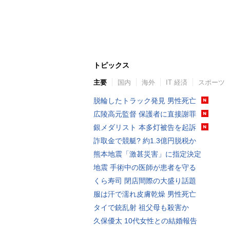
トピックス
主要
国内
海外
IT 経済
スポーツ
脱輪したトラック発見 男性死亡
広陵高元監督 保護者に直接謝罪
銀メダリスト 本多灯被告を起訴
詐取金で競艇? 約1.3億円脱税か
熊本地震「激甚災害」に指定決定
地震 手術中の医師が患者を守る
くら寿司 閉店間際の大盛り話題
服は汗で濡れ皮膚乾燥 男性死亡
タイで銃乱射 祖父母も殺害か
久保優太 10代女性との結婚報告