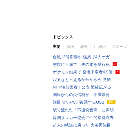
トピックス
主要
国内
海外
IT 経済
スポーツ
台風13号影響か 強風で4人ケガ
態度に不満で…夫の弟を暴行死
ポケモン効果で 空港来場者4.5倍
戻るなと言えるか分からぬ 見解
NHK性加害者非公表 波紋広がる
国民からの受信料が…不満爆発
注目 古いPCが復活するUSB
駅で流れた「不適切音声」に声明
韓国サッカー協会に性的接待過去
超人の軌道に戻った 大谷再注目