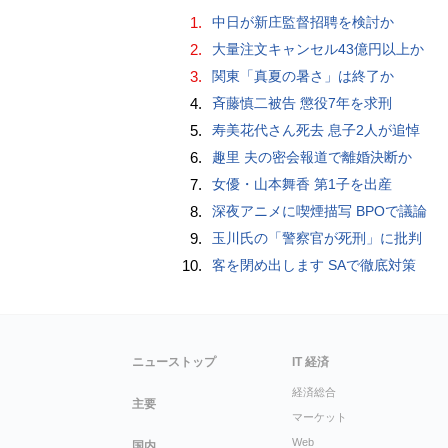
1.
中日が新庄監督招聘を検討か
2.
大量注文キャンセル43億円以上か
3.
関東「真夏の暑さ」は終了か
4.
斉藤慎二被告 懲役7年を求刑
5.
寿美花代さん死去 息子2人が追悼
6.
趣里 夫の密会報道で離婚決断か
7.
女優・山本舞香 第1子を出産
8.
深夜アニメに喫煙描写 BPOで議論
9.
玉川氏の「警察官が死刑」に批判
10.
客を閉め出します SAで徹底対策
ニューストップ
IT 経済
経済総合
主要
マーケット
Web
国内