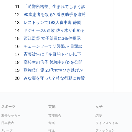
11.
「避難所格差」生まれてしまう訳
12.
90歳患者を殴る? 看護助手を逮捕
13.
レストランで192人食中毒 静岡
14.
ドジャース6連敗 佐々木が止める
15.
須江監督 女子部員に3条件提示
16.
チェーンソーで父襲撃か 目撃談
17.
斉藤被告に「多目的トイレ以下」
18.
高校生の信子 勉強中の姿を公開
19.
歌舞伎俳優 20代女性ひき逃げか
20.
みな実を守った? 粋な行動に称賛
スポーツ
芸能
女子
海外サッカー
芸能総合
恋愛
日本代表
音楽
ライフスタイル
Jリーグ
韓流
ファッション