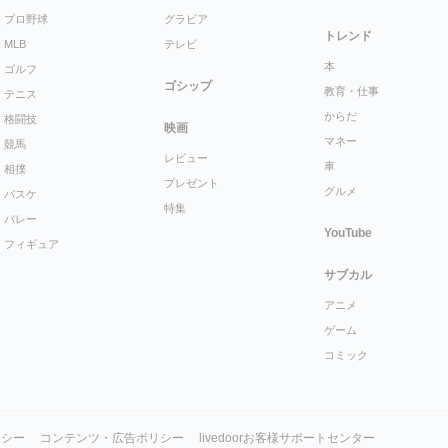
プロ野球
グラビア
トレンド
MLB
テレビ
本
ゴルフ
ゴシップ
教育・仕事
テニス
からだ
格闘技
映画
マネー
競馬
レビュー
車
相撲
プレゼント
グルメ
バスケ
特集
バレー
YouTube
フィギュア
サブカル
アニメ
ゲーム
コミック
リシー
コンテンツ・広告ポリシー
livedoorお客様サポートセンター