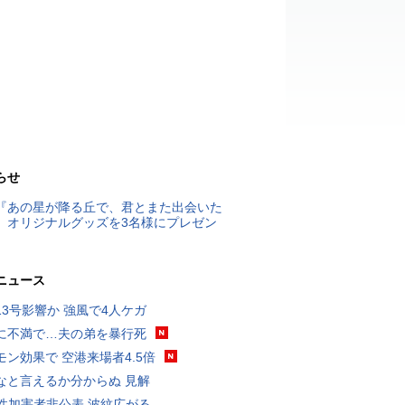
らせ
『あの星が降る丘で、君とまた出会いた
』オリジナルグッズを3名様にプレゼン
ニュース
13号影響か 強風で4人ケガ
に不満で…夫の弟を暴行死
モン効果で 空港来場者4.5倍
なと言えるか分からぬ 見解
K性加害者非公表 波紋広がる