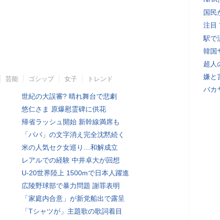
国民
注目
駅で
韓国
超人
嫌と
芸能
ゴシップ
女子
トレンド
バカ
世紀の大誤審? 晴れ舞台で悲劇
悠仁さま 原爆慰霊碑に供花
帰省ラッシュ開始 新幹線満席も
「パパ」の文字消え完全沈黙続く
米の人気セク女巡り…和解成立
レアルでの経験 中井卓大が回想
U-20世界陸上 1500mで日本人躍進
広陵野球部で暴力問題 謝罪表明
「家庭内合意」が新党船出で露呈
「Tシャツが」主題歌の歌詞着目