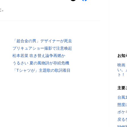
た。
「超合金の男」デザイナーが死去
プリキュアショー撮影で注意喚起
松本若菜 吹き替え論争再燃か
お知
うるさい 夏の風物詩が存続危機
映画
い。
「Tシャツが」主題歌の歌詞着目
ト！
主要
台風
態度
ポケ
戻る
NH