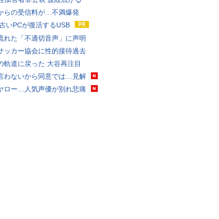
からの受信料が…不満爆発
 古いPCが復活するUSB
流れた「不適切音声」に声明
サッカー協会に性的接待過去
の軌道に戻った 大谷再注目
言わないから同意では…見解
ヤロー…人気声優が別れ悲痛