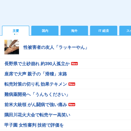
主要
国内
海外
IT 経済
ス
性被害者の友人「ラッキーやん」
長野県で土砂崩れ 約390人孤立か
座席で大声 親子の「滑稽」末路
転売対策の切り札 効果テキメン
難病薬開発へ「うんちください」
前米大統領 がん闘病で強い痛み
隅田川花火大会で転売ヤー高笑い
甲子園 女性審判 技術で評価を