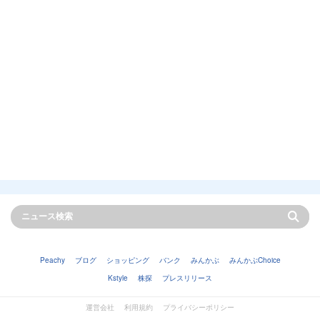
Peachy
ブログ
ショッピング
バンク
みんかぶ
みんかぶChoice
Kstyle
株探
プレスリリース
運営会社
利用規約
プライバシーポリシー