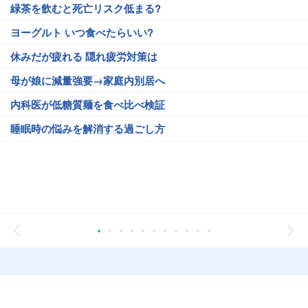
緑茶を飲むと死亡リスク低まる?
ヨーグルト いつ食べたらいい?
休みだが疲れる 隠れ疲労対策は
母が娘に減量強要→家庭内別居へ
内科医が低糖質麺を食べ比べ検証
睡眠時の悩みを解消する過ごし方