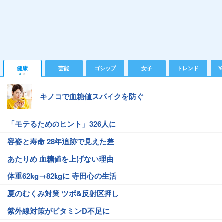
健康
芸能
ゴシップ
女子
トレンド
Y
キノコで血糖値スパイクを防ぐ
「モテるためのヒント」326人に
容姿と寿命 28年追跡で見えた差
あたりめ 血糖値を上げない理由
体重62kg→82kgに 寺田心の生活
夏のむくみ対策 ツボ&反射区押し
紫外線対策がビタミンD不足に