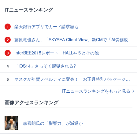
ITニュースランキング
楽天銀行アプリでカード請求額も
1
藤原竜也さん、「SKYSEA Client View」新CMで「AI労務改善」をアピール 働き方をAIが分析したら「すぐに休んで」と言われる？
2
InterBEE2015レポート HALL4-５とその他
3
「iOS14」さっそく脱獄される?
4
マスクが年賀ノベルティに変身！ お正月特別パッケージの注文受付開始
5
ITニュースランキングをもっと見る
画像アクセスランキング
森喜朗氏の「影響力」が減退か