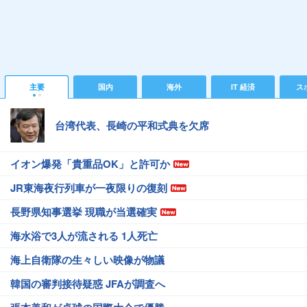
主要
国内
海外
IT 経済
ス
台湾代表、長崎の平和式典を欠席
イオン爆発「貴重品OK」と許可か
JR東海夜行列車が一夜限りの復刻
長野県知事選挙 現職が当選確実
海水浴で3人が流される 1人死亡
海上自衛隊の生々しい映像が物議
韓国の審判接待疑惑 JFAが調査へ