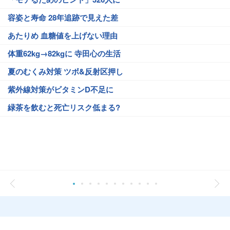
容姿と寿命 28年追跡で見えた差
あたりめ 血糖値を上げない理由
体重62kg→82kgに 寺田心の生活
夏のむくみ対策 ツボ&反射区押し
紫外線対策がビタミンD不足に
緑茶を飲むと死亡リスク低まる?