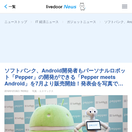
一覧
>
>
>
ソフトバンク、And
ニューストップ
IT 経済ニュース
ガジェットニュース
ソフトバンク、Android開発者もパーソナルロボッ
ト「Pepper」の開発ができる「Pepper meets
Android」を7月より販売開始！発表会を写真で紹
介【レポート】
2016年5月26日 7時55分
写真：エスマックス