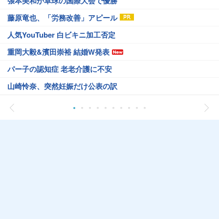
張本美和が卓球の国際大会で優勝
藤原竜也、「労務改善」アピール
人気YouTuber 白ビキニ加工否定
重岡大毅&濱田崇裕 結婚W発表
パー子の認知症 老老介護に不安
山崎怜奈、突然妊娠だけ公表の訳