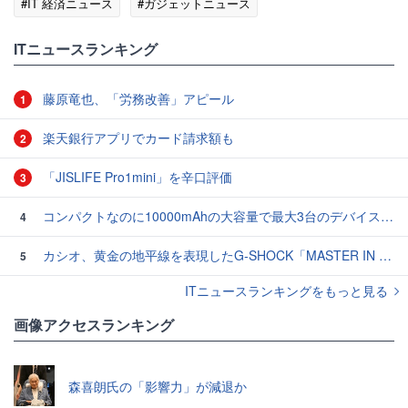
#IT 経済ニュース
#ガジェットニュース
ITニュースランキング
藤原竜也、「労務改善」アピール
1
楽天銀行アプリでカード請求額も
2
「JISLIFE Pro1mini」を辛口評価
3
コンパクトなのに10000mAhの大容量で最大3台のデバイスを同時充電できる半固体モバイルバッテリー「SMARTCOBY Pro SLIM SS」レビュー
4
カシオ、黄金の地平線を表現したG-SHOCK「MASTER IN HORIZON GOLD」3モデル
5
ITニュースランキングをもっと見る
画像アクセスランキング
森喜朗氏の「影響力」が減退か