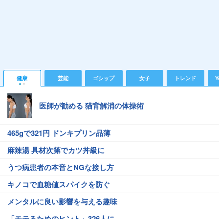
健康
芸能
ゴシップ
女子
トレンド
Y
医師が勧める 猫背解消の体操術
465gで321円 ドンキプリン品薄
麻辣湯 具材次第でカツ丼級に
うつ病患者の本音とNGな接し方
キノコで血糖値スパイクを防ぐ
メンタルに良い影響を与える趣味
「モテるためのヒント」326人に