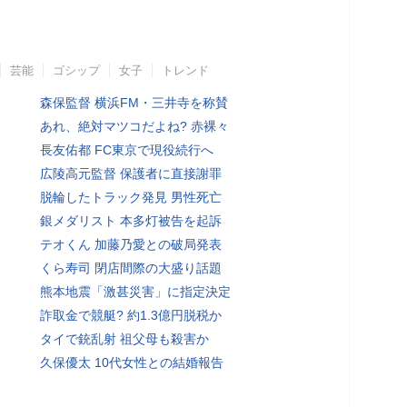
芸能
ゴシップ
女子
トレンド
森保監督 横浜FM・三井寺を称賛
あれ、絶対マツコだよね? 赤裸々
長友佑都 FC東京で現役続行へ
広陵高元監督 保護者に直接謝罪
脱輪したトラック発見 男性死亡
銀メダリスト 本多灯被告を起訴
テオくん 加藤乃愛との破局発表
くら寿司 閉店間際の大盛り話題
熊本地震「激甚災害」に指定決定
詐取金で競艇? 約1.3億円脱税か
タイで銃乱射 祖父母も殺害か
久保優太 10代女性との結婚報告