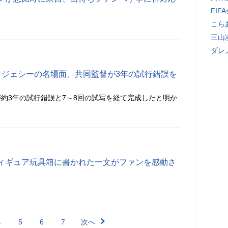
FI
こら
三山
ダレ
」ジェシーの名場面、共同監督が3年の試行錯誤を
約3年の試行錯誤と7～8回の試写を経て完成したと明か
ィギュア玩具箱に書かれた一文がファンを感動さ
4
5
6
7
次へ