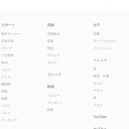
スポーツ
芸能
女子
海外サッカー
芸能総合
恋愛
日本代表
音楽
ライフスタイル
Jリーグ
韓流
ファッション
プロ野球
グラビア
トレンド
MLB
テレビ
本
ゴルフ
ゴシップ
教育・仕事
テニス
からだ
格闘技
映画
マネー
競馬
レビュー
車
相撲
プレゼント
グルメ
バスケ
特集
バレー
YouTube
フィギュア