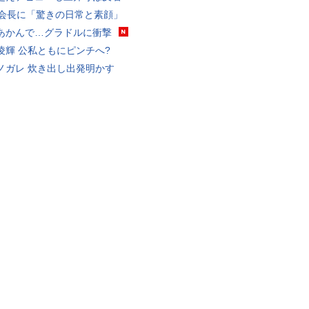
FA会長に「驚きの日常と素顔」
あかんで…グラドルに衝撃
凌輝 公私ともにピンチへ?
ノガレ 炊き出し出発明かす