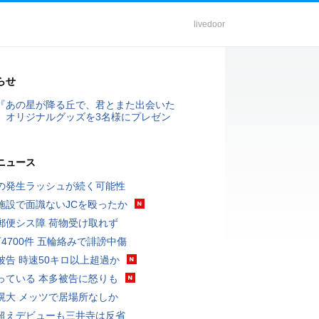
livedoor
らせ
『あの星が降る丘で、君とまた出会いた
』オリジナルグッズを3名様にプレゼン
ニュース
の発生ラッシュが続く可能性
施設で面識ないJCを殴ったか
郵便シス障 荷物受け取れず
万4700件 五輪絡みで誹謗中傷
被告 時速50キロ以上超過か
っている 本多被告に怒りも
滉大 メッツで居場所なしか
超えデビューも三井寺は反省