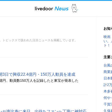
お知
映画
。トピックスで扱われた注目ニュースを掲載しています。
い。
ト！
主要
台風
商業
3日で興収22.4億円・150万人動員を達成
日本
4億円、動員数150万人を記録したと東宝が発表した
計2
本多
何や
千賀
久保
ンが恵比寿に来日、出待ちファンへ丁寧に神対応