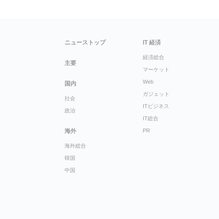
ニューストップ
IT 経済
経済総合
主要
マーケット
Web
国内
ガジェット
社会
ITビジネス
政治
IT総合
海外
PR
海外総合
韓国
中国