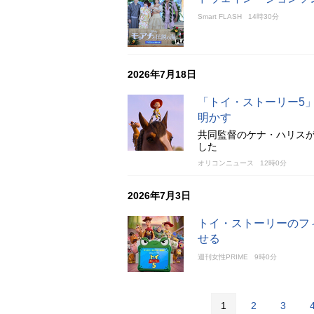
Smart FLASH
14時30分
2026年7月18日
「トイ・ストーリー5
明かす
共同監督のケナ・ハリスが
した
オリコンニュース
12時0分
2026年7月3日
トイ・ストーリーのフ
せる
週刊女性PRIME
9時0分
1
2
3