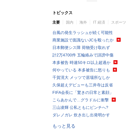
トピックス
主要
国内
海外
IT 経済
スポーツ
台風の発生ラッシュが続く可能性
商業施設で面識ないJCを殴ったか
日本郵便シス障 荷物受け取れず
計2万4700件 五輪絡みで誹謗中傷
本多被告 時速50キロ以上超過か
何やっている 本多被告に怒りも
千賀滉大 メッツで居場所なしか
久保超えデビューも三井寺は反省
FIFA会長に「驚きの日常と素顔」
こらあかんで…グラドルに衝撃
三山凌輝 公私ともにピンチへ?
ダレノガレ 炊き出し出発明かす
もっと見る