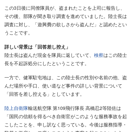
この3日後に同僚隊員が、盗まれたことを上司に報告し、
その後、部隊が聞き取り調査を進めていました。陸士長は
調査に対し、「遊興費の欲しさから盗んだ」と認めたとい
うことです。
詳しい背景は「回答差し控え」
陸士長は盗んだ現金を隊員に返していて、
検察
はこの陸士
長を不起訴処分にしたということです。
一方で、健軍駐屯地は、この陸士長の性別や名前の他、盗
んだ場所や手口、使い道など事件の詳しい背景について
「回答を差し控える」としています。
陸上
自衛隊
輸送航空隊 第109飛行隊長 高橋忍2等陸佐は
「国民の信頼を得るべき自衛官がこのような服務事故を起
こしたことを、申し訳なく思っている。今後は服務指導・