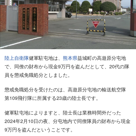
陸上
自衛隊
健軍駐屯地は、
熊本県
益城町の高遊原分屯地
で、同僚の財布から現金9万円を盗んだとして、20代の隊
員を懲戒免職処分としました。
懲戒免職処分を受けたのは、高遊原分屯地の輸送航空隊
第109飛行隊に所属する23歳の陸士長です。
健軍駐屯地によりますと、陸士長は業務時間外だった
2024年2月10日の夜、分屯地内で同僚隊員の財布から現金
9万円を盗んだということです。