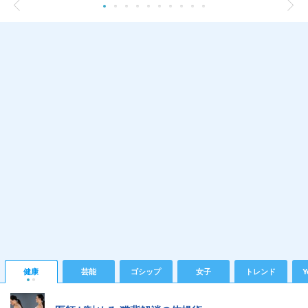
健康
芸能
ゴシップ
女子
トレンド
Y