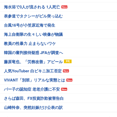
海水浴で3人が流される 1人死亡
表参道でタクシーがビル突っ込む
台風16号が小笠原近海で発生
海上自衛隊の生々しい映像が物議
教員の性暴力 止まらないワケ
韓国の審判接待疑惑 JFAが調査へ
藤原竜也、「労務改善」アピール
人気YouTuber 白ビキニ加工否定
VIVANT「別班」リアルな実態とは
パー子の認知症 老老介護に不安
さらば森田、FX投資詐欺被害告白
山崎怜奈、突然妊娠だけ公表の訳