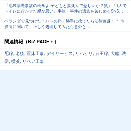
『池袋暴走事故の松永よ 子どもと妻死んで悲しいか？笑』『1人で
トイレに行かせた親が悪い』事故・事件の遺族を苦しめるSNS
の“言葉の刃”
ベランダで見つけた「ハトの卵」勝手に捨てたら法律違反！？ 市
役所に聞いて、正しく処理してみたら意外と…
関連情報（BiZ PAGE＋）
配線
,
老後
,
置床工事
,
デイサービス
,
リハビリ
,
京王線
,
大船
,
法
要
,
横浜
,
リペア工事