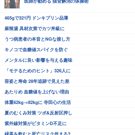
医師が勧める 猫背解消の体操術
465gで321円 ドンキプリン品薄
麻辣湯 具材次第でカツ丼級に
うつ病患者の本音とNGな接し方
キノコで血糖値スパイクを防ぐ
メンタルに良い影響を与える趣味
「モテるためのヒント」326人に
容姿と寿命 28年追跡で見えた差
あたりめ 血糖値を上げない理由
体重62kg→82kgに 寺田心の生活
夏のむくみ対策 ツボ&反射区押し
紫外線対策がビタミンD不足に
緑茶を飲むと死亡リスク低まる?