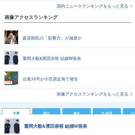
国内ニュースランキングをもっと見る
画像アクセスランキング
森喜朗氏の「影響力」が減退か
重岡大毅&濱田崇裕 結婚W発表
台風16号が小笠原近海で発生
画像アクセスランキングをもっと見る
主要
国内
海外
IT 経済
ス
重岡大毅&濱田崇裕 結婚W発表