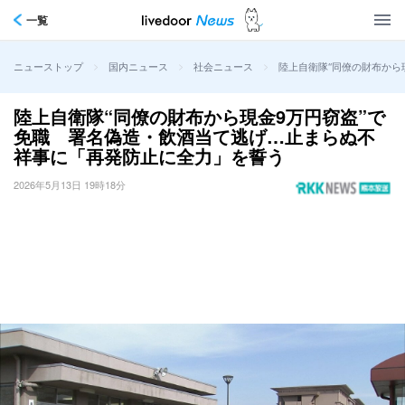
一覧
>
>
>
陸上自衛隊“同僚の財布から
ニューストップ
国内ニュース
社会ニュース
陸上自衛隊“同僚の財布から現金9万円窃盗”で
免職 署名偽造・飲酒当て逃げ…止まらぬ不
祥事に「再発防止に全力」を誓う
2026年5月13日 19時18分