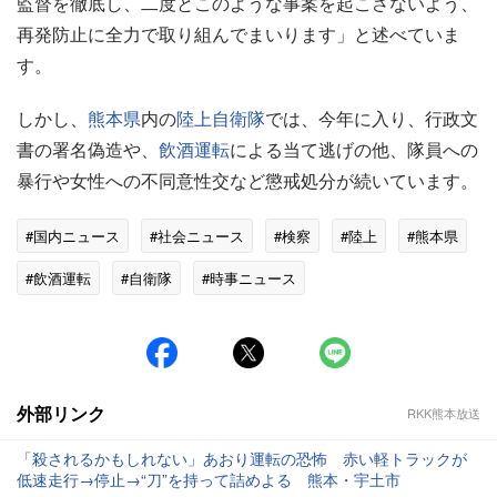
監督を徹底し、二度とこのような事案を起こさないよう、
再発防止に全力で取り組んでまいります」と述べていま
す。
しかし、
熊本県
内の
陸上
自衛隊
では、今年に入り、行政文
書の署名偽造や、
飲酒運転
による当て逃げの他、隊員への
暴行や女性への不同意性交など懲戒処分が続いています。
#国内ニュース
#社会ニュース
#検察
#陸上
#熊本県
#飲酒運転
#自衛隊
#時事ニュース
外部リンク
RKK熊本放送
「殺されるかもしれない」あおり運転の恐怖 赤い軽トラックが
低速走行→停止→“刀”を持って詰めよる 熊本・宇土市