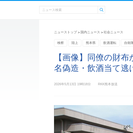
ニューストップ
国内ニュース
社会ニュース
>
>
検察
陸上
熊本県
飲酒運転
自衛
【画像】同僚の財布
名偽造・飲酒当て逃
2026年5月13日 19時18分
RKK熊本放送