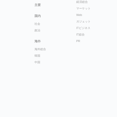
経済総合
主要
マーケット
Web
国内
ガジェット
社会
ITビジネス
政治
IT総合
海外
PR
海外総合
韓国
中国