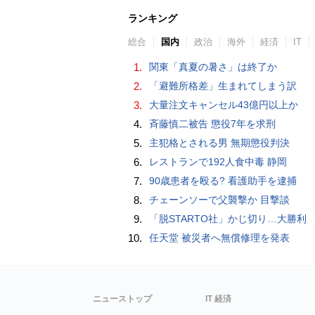
ランキング
総合
国内
政治
海外
経済
IT
1.
関東「真夏の暑さ」は終了か
2.
「避難所格差」生まれてしまう訳
3.
大量注文キャンセル43億円以上か
4.
斉藤慎二被告 懲役7年を求刑
5.
主犯格とされる男 無期懲役判決
6.
レストランで192人食中毒 静岡
7.
90歳患者を殴る? 看護助手を逮捕
8.
チェーンソーで父襲撃か 目撃談
9.
「脱STARTO社」かじ切り…大勝利
10.
任天堂 被災者へ無償修理を発表
ニューストップ
IT 経済