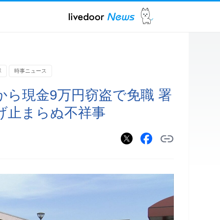
隊
時事ニュース
から現金9万円窃盗で免職 署
げ止まらぬ不祥事