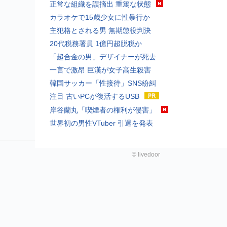
正常な組織を誤摘出 重篤な状態
カラオケで15歳少女に性暴行か
主犯格とされる男 無期懲役判決
20代税務署員 1億円超脱税か
「超合金の男」デザイナーが死去
一言で激昂 巨漢が女子高生殺害
韓国サッカー「性接待」SNS紛糾
注目 古いPCが復活するUSB
岸谷蘭丸「喫煙者の権利が侵害」
世界初の男性VTuber 引退を発表
©
livedoor