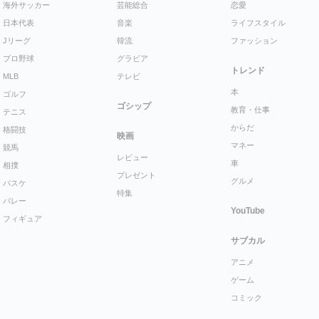
海外サッカー
芸能総合
恋愛
日本代表
音楽
ライフスタイル
Jリーグ
韓流
ファッション
プロ野球
グラビア
トレンド
MLB
テレビ
本
ゴルフ
ゴシップ
教育・仕事
テニス
からだ
格闘技
映画
マネー
競馬
レビュー
車
相撲
プレゼント
グルメ
バスケ
特集
バレー
YouTube
フィギュア
サブカル
アニメ
ゲーム
コミック