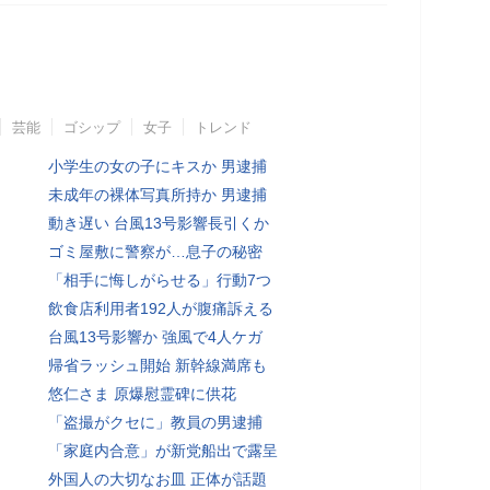
芸能
ゴシップ
女子
トレンド
小学生の女の子にキスか 男逮捕
未成年の裸体写真所持か 男逮捕
動き遅い 台風13号影響長引くか
ゴミ屋敷に警察が…息子の秘密
「相手に悔しがらせる」行動7つ
飲食店利用者192人が腹痛訴える
台風13号影響か 強風で4人ケガ
帰省ラッシュ開始 新幹線満席も
悠仁さま 原爆慰霊碑に供花
「盗撮がクセに」教員の男逮捕
「家庭内合意」が新党船出で露呈
外国人の大切なお皿 正体が話題