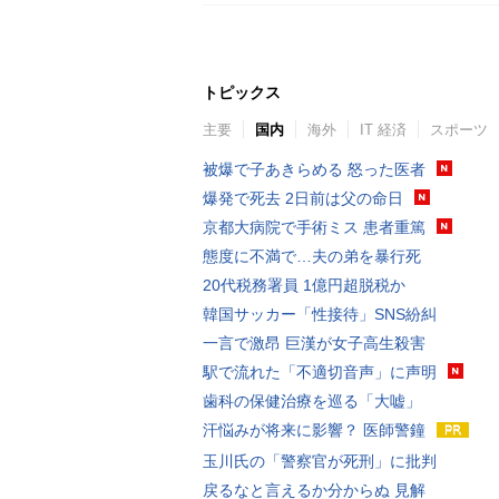
トピックス
主要
国内
海外
IT 経済
スポーツ
被爆で子あきらめる 怒った医者
爆発で死去 2日前は父の命日
京都大病院で手術ミス 患者重篤
態度に不満で…夫の弟を暴行死
20代税務署員 1億円超脱税か
韓国サッカー「性接待」SNS紛糾
一言で激昂 巨漢が女子高生殺害
駅で流れた「不適切音声」に声明
歯科の保健治療を巡る「大嘘」
汗悩みが将来に影響？ 医師警鐘
玉川氏の「警察官が死刑」に批判
戻るなと言えるか分からぬ 見解