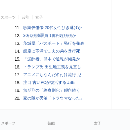
スポーツ
芸能
女子
11.
歌舞伎俳優 20代女性ひき逃げか
12.
20代税務署員 1億円超脱税か
13.
茨城県「パスポート」発行を発表
14.
態度に不満で…夫の弟を暴行死
15.
「泥酔者」熊本で通報が頻発か
16.
トランプ氏 出生地主義を見直し
17.
アニメにちなんだ名付け流行 尼
18.
注目 古いPCが復活するUSB
19.
無期刑の「終身刑化」傾向続く
20.
家の隣が民泊「トラウマなった」
スポーツ
芸能
女子