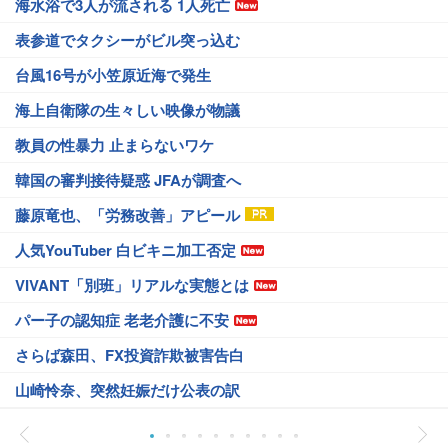
海水浴で3人が流される 1人死亡
表参道でタクシーがビル突っ込む
台風16号が小笠原近海で発生
海上自衛隊の生々しい映像が物議
教員の性暴力 止まらないワケ
韓国の審判接待疑惑 JFAが調査へ
藤原竜也、「労務改善」アピール
人気YouTuber 白ビキニ加工否定
VIVANT「別班」リアルな実態とは
パー子の認知症 老老介護に不安
さらば森田、FX投資詐欺被害告白
山崎怜奈、突然妊娠だけ公表の訳