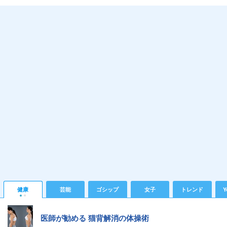
健康
芸能
ゴシップ
女子
トレンド
Y
医師が勧める 猫背解消の体操術