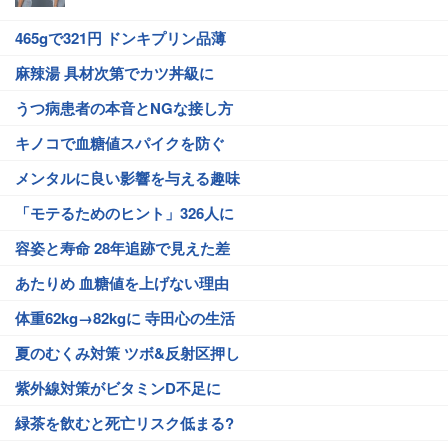
465gで321円 ドンキプリン品薄
麻辣湯 具材次第でカツ丼級に
うつ病患者の本音とNGな接し方
キノコで血糖値スパイクを防ぐ
メンタルに良い影響を与える趣味
「モテるためのヒント」326人に
容姿と寿命 28年追跡で見えた差
あたりめ 血糖値を上げない理由
体重62kg→82kgに 寺田心の生活
夏のむくみ対策 ツボ&反射区押し
紫外線対策がビタミンD不足に
緑茶を飲むと死亡リスク低まる?