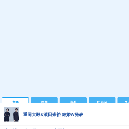
主要
国内
海外
IT 経済
ス
重岡大毅&濱田崇裕 結婚W発表