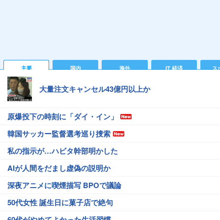
主要
国内
海外
IT 経済
ス
大量注文キャンセル43億円以上か
原爆投下の時刻に「ダイ・イン」
韓国サッカー監督選考巡り捜索
私の指示が…ハビタ幹部明かした
AIが人間をだまし虚偽の説明か
深夜アニメに喫煙描写 BPOで議論
50代女性 誕生日に菓子店で絶句
60代がやめてよかった生活習慣