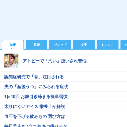
健康
芸能
ゴシップ
女子
トレンド
Y
アトピーで「汚い」扱いされ苦悩
認知症研究で「音」注目される
夫の「産後うつ」にみられる症状
1日10回 お腹引き締まる簡単習慣
太りにくいアイス 栄養士が解説
血圧を下げる飲みもの 選び方は
毎日早歩き 1年で何キロ痩せるか