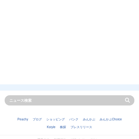
Peachy
ブログ
ショッピング
バンク
みんかぶ
みんかぶChoice
Kstyle
株探
プレスリリース