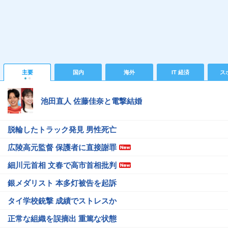
主要
国内
海外
IT 経済
ス
池田直人 佐藤佳奈と電撃結婚
脱輪したトラック発見 男性死亡
広陵高元監督 保護者に直接謝罪
細川元首相 文春で高市首相批判
銀メダリスト 本多灯被告を起訴
タイ学校銃撃 成績でストレスか
正常な組織を誤摘出 重篤な状態