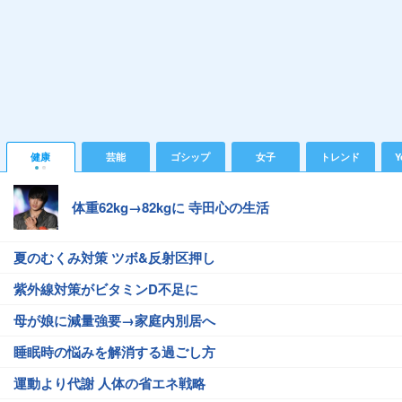
健康
芸能
ゴシップ
女子
トレンド
Y
体重62kg→82kgに 寺田心の生活
夏のむくみ対策 ツボ&反射区押し
紫外線対策がビタミンD不足に
母が娘に減量強要→家庭内別居へ
睡眠時の悩みを解消する過ごし方
運動より代謝 人体の省エネ戦略