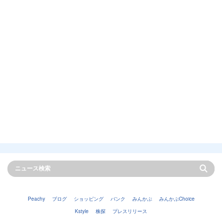
Peachy
ブログ
ショッピング
バンク
みんかぶ
みんかぶChoice
Kstyle
株探
プレスリリース