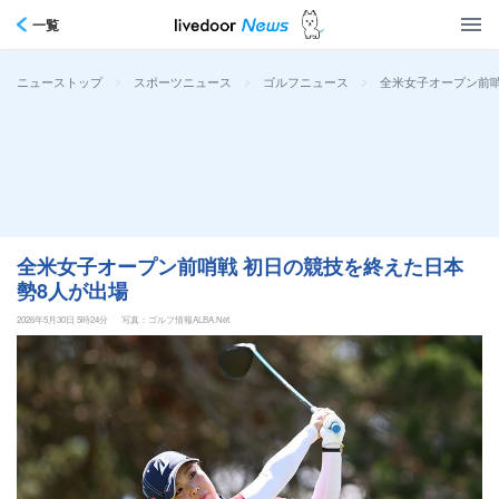
一覧
>
>
>
全米女子オープン前哨
ニューストップ
スポーツニュース
ゴルフニュース
全米女子オープン前哨戦 初日の競技を終えた日本
勢8人が出場
2026年5月30日 5時24分
写真：ゴルフ情報ALBA.Net