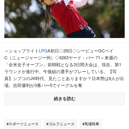
＜ショップライト
LPG
A初日◇29日◇シービューGCベイ
C（ニュージャージー州）◇6263ヤード・パー 71＞来週の
「全米女子オープン」前哨戦となる3日間大会は、現在、第1
ラウンドが進行中。午後組の選手がプレーしている。【写
真】シブコのJK時代、見たことありますか？日本勢は8人が出
場。吉田優利が3番パー5でイーグルを奪
続きを読む
#スポーツニュース
#ゴルフニュース
#馬場咲希