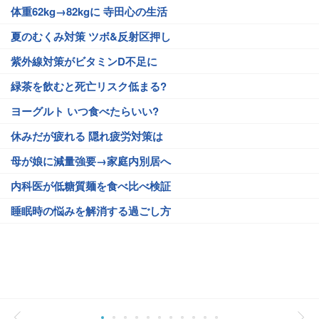
体重62kg→82kgに 寺田心の生活
夏のむくみ対策 ツボ&反射区押し
紫外線対策がビタミンD不足に
緑茶を飲むと死亡リスク低まる?
ヨーグルト いつ食べたらいい?
休みだが疲れる 隠れ疲労対策は
母が娘に減量強要→家庭内別居へ
内科医が低糖質麺を食べ比べ検証
睡眠時の悩みを解消する過ごし方