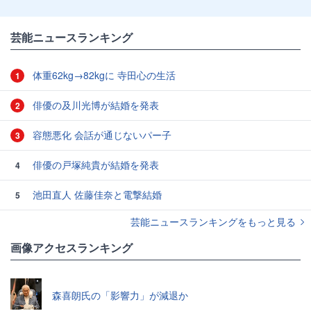
芸能ニュースランキング
体重62kg→82kgに 寺田心の生活
1
俳優の及川光博が結婚を発表
2
容態悪化 会話が通じないパー子
3
俳優の戸塚純貴が結婚を発表
4
池田直人 佐藤佳奈と電撃結婚
5
芸能ニュースランキングをもっと見る
画像アクセスランキング
森喜朗氏の「影響力」が減退か