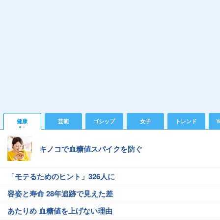
健康
芸能
ゴシップ
女子
トレンド
Y
キノコで血糖値スパイクを防ぐ
「モテるためのヒント」326人に
容姿と寿命 28年追跡で見えた差
あたりめ 血糖値を上げない理由