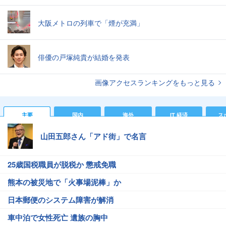
大阪メトロの列車で「煙が充満」
俳優の戸塚純貴が結婚を発表
画像アクセスランキングをもっと見る
主要
国内
海外
IT 経済
ス
山田五郎さん「アド街」で名言
25歳国税職員が脱税か 懲戒免職
熊本の被災地で「火事場泥棒」か
日本郵便のシステム障害が解消
車中泊で女性死亡 遺族の胸中