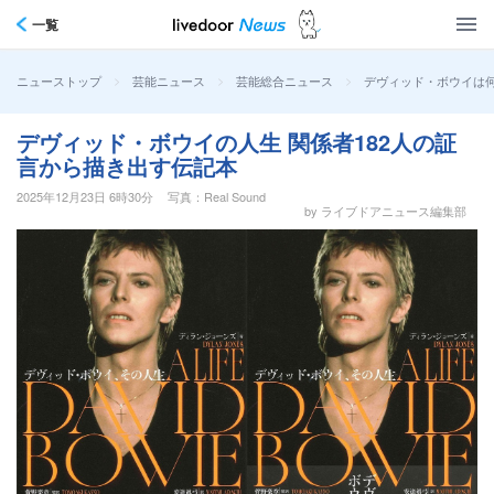
一覧
>
>
>
デヴィッド・ボウイは何
ニューストップ
芸能ニュース
芸能総合ニュース
デヴィッド・ボウイの人生 関係者182人の証
言から描き出す伝記本
2025年12月23日 6時30分
写真：Real Sound
by ライブドアニュース編集部