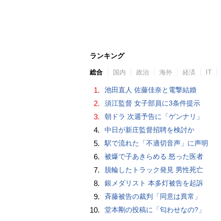
ランキング
総合
国内
政治
海外
経済
IT
1.
池田直人 佐藤佳奈と電撃結婚
2.
須江監督 女子部員に3条件提示
3.
朝ドラ 次週予告に「ゲンナリ」
4.
中日が新庄監督招聘を検討か
5.
駅で流れた「不適切音声」に声明
6.
被爆で子あきらめる 怒った医者
7.
脱輪したトラック発見 男性死亡
8.
銀メダリスト 本多灯被告を起訴
9.
斉藤被告の裁判「同意は異常」
10.
堂本剛の投稿に「匂わせなの?」