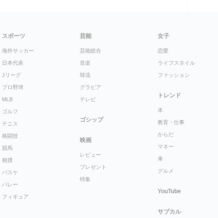
スポーツ
芸能
女子
海外サッカー
芸能総合
恋愛
日本代表
音楽
ライフスタイル
Jリーグ
韓流
ファッション
プロ野球
グラビア
トレンド
MLB
テレビ
本
ゴルフ
ゴシップ
教育・仕事
テニス
からだ
格闘技
映画
マネー
競馬
レビュー
車
相撲
プレゼント
グルメ
バスケ
特集
バレー
YouTube
フィギュア
サブカル