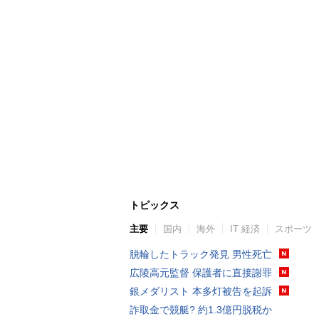
トピックス
主要
国内
海外
IT 経済
スポーツ
脱輪したトラック発見 男性死亡
広陵高元監督 保護者に直接謝罪
銀メダリスト 本多灯被告を起訴
詐取金で競艇? 約1.3億円脱税か