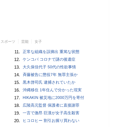
スポーツ
芸能
女子
11.
正常な組織を誤摘出 重篤な状態
12.
ケンコバ コロナで謎の後遺症
13.
大久保佳代子 50代の性欲事情
14.
斉藤被告に懲役7年 無罪主張か
15.
黒木啓司氏 逮捕されていたか
16.
沖縄移住 1年住んで分かった現実
17.
HIKAKIN 被災地に2000万円を寄付
18.
広陵高元監督 保護者に直接謝罪
19.
一言で激昂 巨漢が女子高生殺害
20.
ヒコロヒー 割引お握り買わない