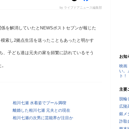
by ライブドアニュース編集部
関係を解消していたとNEWSポストセブンが報じた
を模索し2拠点生活を送ったこともあったと明かす
持ち、子ども達は元夫の家を頻繁に訪れているそう
お知
た。
映画
い。
ト！
主要
脱輪
相川七瀬 水着姿でプール満喫
広陵
離婚した相川七瀬 元夫との現在
銀メ
相川七瀬の次男に芸能界が注目か
詐取
熊本