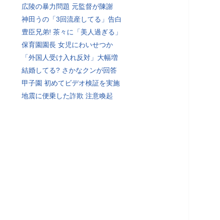
広陵の暴力問題 元監督が陳謝
神田うの「3回流産してる」告白
豊臣兄弟! 茶々に「美人過ぎる」
保育園園長 女児にわいせつか
「外国人受け入れ反対」大幅増
結婚してる? さかなクンが回答
甲子園 初めてビデオ検証を実施
地震に便乗した詐欺 注意喚起