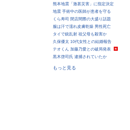
熊本地震「激甚災害」に指定決定
地震 手術中の医師が患者を守る
くら寿司 閉店間際の大盛り話題
服は汗で濡れ皮膚乾燥 男性死亡
タイで銃乱射 祖父母も殺害か
久保優太 10代女性との結婚報告
テオくん 加藤乃愛との破局発表
黒木啓司氏 逮捕されていたか
もっと見る