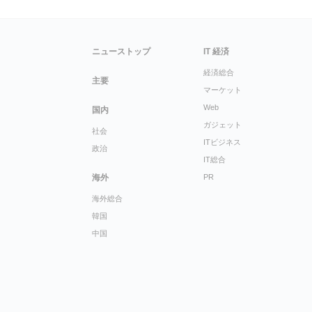
ニューストップ
IT 経済
経済総合
主要
マーケット
Web
国内
ガジェット
社会
ITビジネス
政治
IT総合
海外
PR
海外総合
韓国
中国