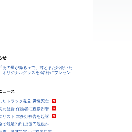
らせ
『あの星が降る丘で、君とまた出会いた
』オリジナルグッズを3名様にプレゼン
ニュース
したトラック発見 男性死亡
高元監督 保護者に直接謝罪
ダリスト 本多灯被告を起訴
金で競艇? 約1.3億円脱税か
地震「激甚災害」に指定決定