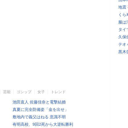
地震
くら
服は
タイ
久保
テオ
黒木
芸能
ゴシップ
女子
トレンド
池田直人 佐藤佳奈と電撃結婚
真夏に完全防備姿「金を出せ」
敷地内で義父はねる 意識不明
有明高校、9回2死から大逆転勝利