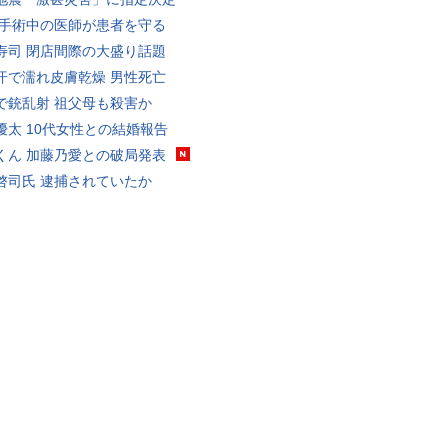
 手術中の医師が患者を守る
寿司 閉店間際の大盛り話題
汗で濡れ皮膚乾燥 男性死亡
で銃乱射 祖父母も殺害か
優太 10代女性との結婚報告
くん 加藤乃愛との破局発表
啓司氏 逮捕されていたか