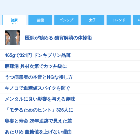
健康
芸能
ゴシップ
女子
トレンド
Y
医師が勧める 猫背解消の体操術
465gで321円 ドンキプリン品薄
麻辣湯 具材次第でカツ丼級に
うつ病患者の本音とNGな接し方
キノコで血糖値スパイクを防ぐ
メンタルに良い影響を与える趣味
「モテるためのヒント」326人に
容姿と寿命 28年追跡で見えた差
あたりめ 血糖値を上げない理由