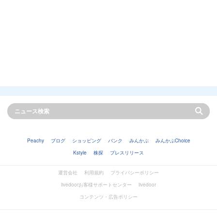
Peachy
ブログ
ショッピング
バンク
みんかぶ
みんかぶChoice
Kstyle
株探
プレスリリース
運営会社
利用規約
プライバシーポリシー
livedoorお客様サポートセンター
livedoor
コンテンツ・広告ポリシー