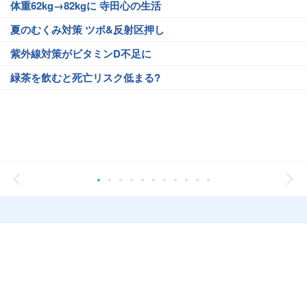
体重62kg→82kgに 寺田心の生活
夏のむくみ対策 ツボ&反射区押し
紫外線対策がビタミンD不足に
緑茶を飲むと死亡リスク低まる?