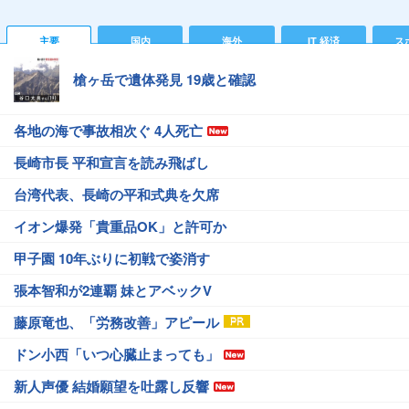
主要
国内
海外
IT 経済
ス
槍ヶ岳で遺体発見 19歳と確認
各地の海で事故相次ぐ 4人死亡
長崎市長 平和宣言を読み飛ばし
台湾代表、長崎の平和式典を欠席
イオン爆発「貴重品OK」と許可か
甲子園 10年ぶりに初戦で姿消す
張本智和が2連覇 妹とアベックV
藤原竜也、「労務改善」アピール
ドン小西「いつ心臓止まっても」
新人声優 結婚願望を吐露し反響