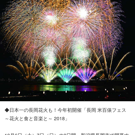
◆日本一の長岡花火も！今年初開催「長岡 米百俵フェス
～花火と食と音楽と～ 2018」