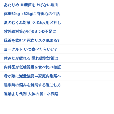
あたりめ 血糖値を上げない理由
体重62kg→82kgに 寺田心の生活
夏のむくみ対策 ツボ&反射区押し
紫外線対策がビタミンD不足に
緑茶を飲むと死亡リスク低まる?
ヨーグルト いつ食べたらいい?
休みだが疲れる 隠れ疲労対策は
内科医が低糖質麺を食べ比べ検証
母が娘に減量強要→家庭内別居へ
睡眠時の悩みを解消する過ごし方
運動より代謝 人体の省エネ戦略