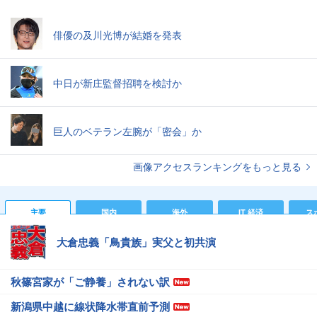
俳優の及川光博が結婚を発表
中日が新庄監督招聘を検討か
巨人のベテラン左腕が「密会」か
画像アクセスランキングをもっと見る
主要
国内
海外
IT 経済
ス
大倉忠義「鳥貴族」実父と初共演
秋篠宮家が「ご静養」されない訳
新潟県中越に線状降水帯直前予測