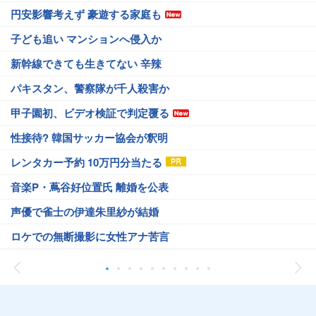
円安影響考えず 豪遊する家庭も
子ども追い マンションへ侵入か
新幹線できても生きてない 辛辣
パキスタン、警察隊が千人殺害か
甲子園初、ビデオ検証で判定覆る
性接待? 韓国サッカー協会が釈明
レンタカー予約 10万円分当たる
音楽P・蔦谷好位置氏 離婚を公表
声優で雀士の伊達朱里紗が結婚
ロケでの無断撮影に女性アナ苦言