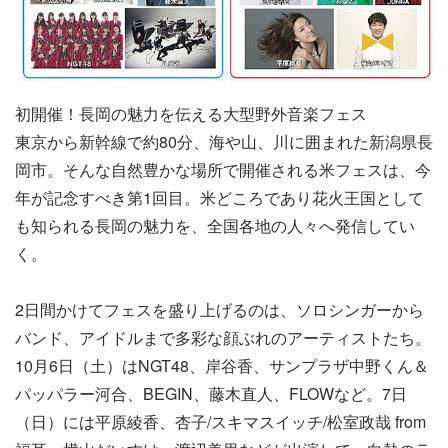
初開催！長岡の魅力を伝える大型野外音楽フェス
東京から新幹線で約80分、海や山、川に囲まれた新潟県長
岡市。そんな自然豊かな場所で開催される米フェスは、今
年が記念すべき第1回目。米どころであり花火王国として
も知られる長岡の魅力を、全国各地の人々へ発信してい
く。
2日間かけてフェスを盛り上げるのは、ソロシンガーから
バンド、アイドルまで多彩な顔ぶれのアーティストたち。
10月6日（土）はNGT48、岸谷香、サンプラザ中野くん＆
パッパラー河合、BEGIN、藤木直人、FLOWなど。7日
（日）には平原綾香、杏子/スキマスイッチ/松室政哉 from