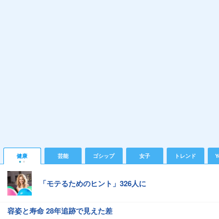
健康
芸能
ゴシップ
女子
トレンド
Y
「モテるためのヒント」326人に
容姿と寿命 28年追跡で見えた差