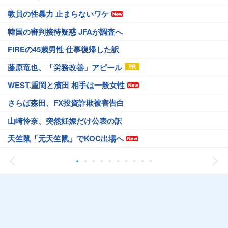
教員の性暴力 止まらないワケ
韓国の審判接待疑惑 JFAが調査へ
FIREの45歳男性 仕事復帰した訳
藤原竜也、「労務改善」アピール
WEST.重岡と濱田 相手は一般女性
さらば森田、FX投資詐欺被害告白
山崎怜奈、突然妊娠だけ公表の訳
天竺鼠「元天竺鼠」でKOC出場へ