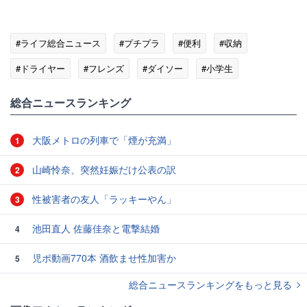
#ライフ総合ニュース
#プチプラ
#便利
#収納
#ドライヤー
#フレンズ
#ダイソー
#小学生
総合ニュースランキング
大阪メトロの列車で「煙が充満」
1
山崎怜奈、突然妊娠だけ公表の訳
2
性被害者の友人「ラッキーやん」
3
池田直人 佐藤佳奈と電撃結婚
4
児ポ動画770本 酒飲ませ性加害か
5
総合ニュースランキングをもっと見る