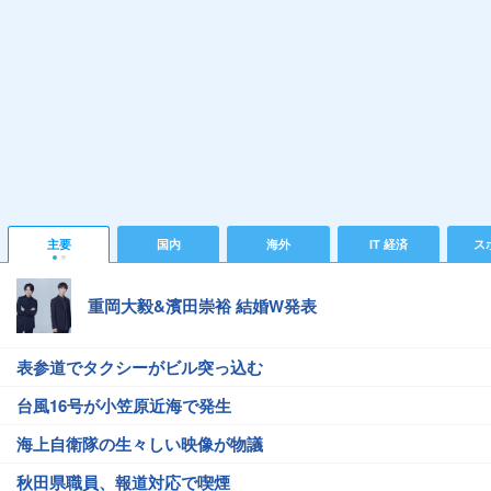
主要
国内
海外
IT 経済
ス
重岡大毅&濱田崇裕 結婚W発表
表参道でタクシーがビル突っ込む
台風16号が小笠原近海で発生
海上自衛隊の生々しい映像が物議
秋田県職員、報道対応で喫煙