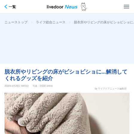
一覧
>
>
脱衣所やリビングの床がビショビショに.
ニューストップ
ライフ総合ニュース
脱衣所やリビングの床がビショビショに...解消して
くれるグッズを紹介
2026年4月29日 16時0分
写真：ESSE-online
by ライブドアニュース編集部