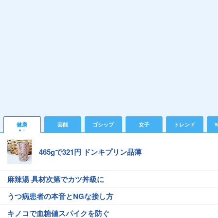
健康
芸能
ゴシップ
女子
トレンド
Y
465gで321円 ドンキプリン品薄
麻辣湯 具材次第でカツ丼級に
うつ病患者の本音とNGな接し方
キノコで血糖値スパイクを防ぐ