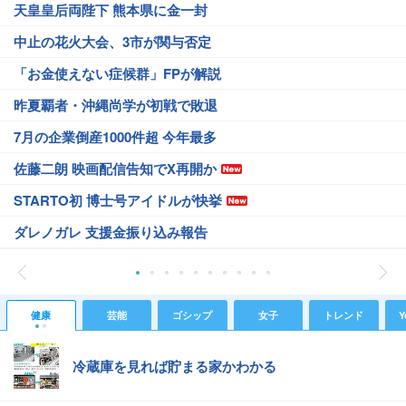
天皇皇后両陛下 熊本県に金一封
中止の花火大会、3市が関与否定
「お金使えない症候群」FPが解説
昨夏覇者・沖縄尚学が初戦で敗退
7月の企業倒産1000件超 今年最多
佐藤二朗 映画配信告知でX再開か
STARTO初 博士号アイドルが快挙
ダレノガレ 支援金振り込み報告
健康
芸能
ゴシップ
女子
トレンド
Y
冷蔵庫を見れば貯まる家かわかる