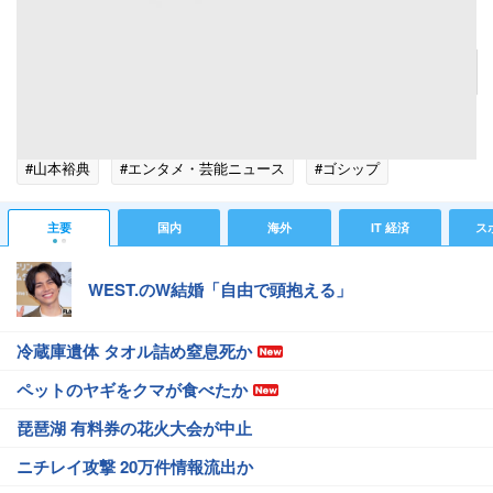
'15年10月、映画『結婚式の前日に』の制作発表に出席する山本
記事へ戻る
#芸能ニュース
#芸能総合ニュース
#山本裕典の契約解除
#山本裕典
#エンタメ・芸能ニュース
#ゴシップ
主要
国内
海外
IT 経済
ス
WEST.のW結婚「自由で頭抱える」
冷蔵庫遺体 タオル詰め窒息死か
ペットのヤギをクマが食べたか
琵琶湖 有料券の花火大会が中止
ニチレイ攻撃 20万件情報流出か