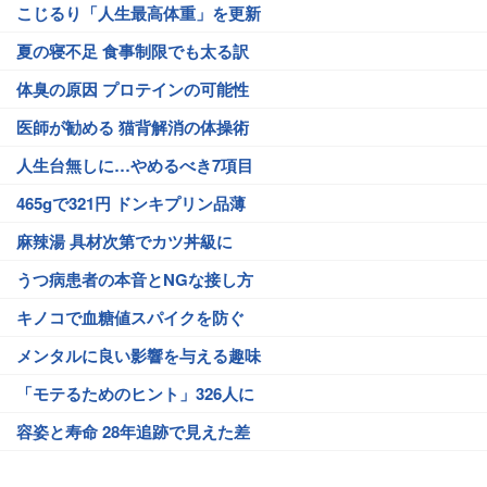
こじるり「人生最高体重」を更新
夏の寝不足 食事制限でも太る訳
体臭の原因 プロテインの可能性
医師が勧める 猫背解消の体操術
人生台無しに…やめるべき7項目
465gで321円 ドンキプリン品薄
麻辣湯 具材次第でカツ丼級に
うつ病患者の本音とNGな接し方
キノコで血糖値スパイクを防ぐ
メンタルに良い影響を与える趣味
「モテるためのヒント」326人に
容姿と寿命 28年追跡で見えた差