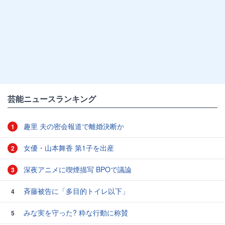
芸能ニュースランキング
趣里 夫の密会報道で離婚決断か
1
女優・山本舞香 第1子を出産
2
深夜アニメに喫煙描写 BPOで議論
3
斉藤被告に「多目的トイレ以下」
4
みな実を守った? 粋な行動に称賛
5