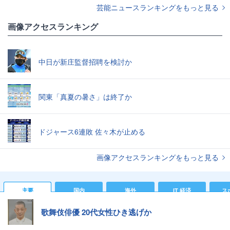
芸能ニュースランキングをもっと見る
画像アクセスランキング
中日が新庄監督招聘を検討か
関東「真夏の暑さ」は終了か
ドジャース6連敗 佐々木が止める
画像アクセスランキングをもっと見る
主要
国内
海外
IT 経済
ス
歌舞伎俳優 20代女性ひき逃げか