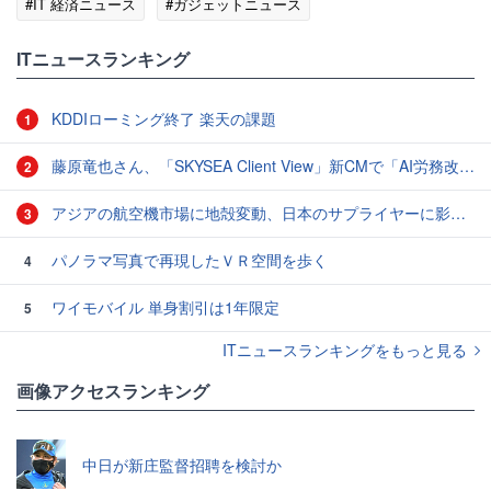
#IT 経済ニュース
#ガジェットニュース
ITニュースランキング
KDDIローミング終了 楽天の課題
1
藤原竜也さん、「SKYSEA Client View」新CMで「AI労務改善」をアピール 働き方をAIが分析したら「すぐに休んで」と言われる？
2
アジアの航空機市場に地殻変動、日本のサプライヤーに影響も
3
パノラマ写真で再現したＶＲ空間を歩く
4
ワイモバイル 単身割引は1年限定
5
ITニュースランキングをもっと見る
画像アクセスランキング
中日が新庄監督招聘を検討か