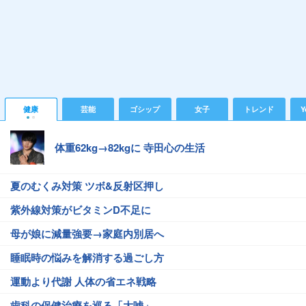
健康
芸能
ゴシップ
女子
トレンド
Y
体重62kg→82kgに 寺田心の生活
夏のむくみ対策 ツボ&反射区押し
紫外線対策がビタミンD不足に
母が娘に減量強要→家庭内別居へ
睡眠時の悩みを解消する過ごし方
運動より代謝 人体の省エネ戦略
歯科の保健治療を巡る「大嘘」