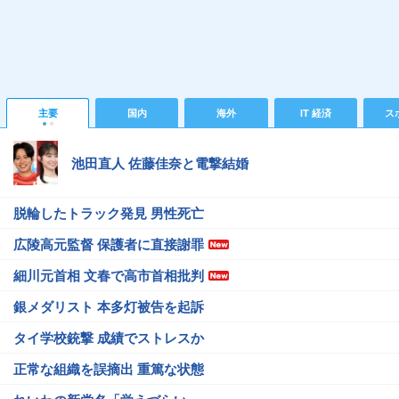
主要
国内
海外
IT 経済
ス
池田直人 佐藤佳奈と電撃結婚
脱輪したトラック発見 男性死亡
広陵高元監督 保護者に直接謝罪
細川元首相 文春で高市首相批判
銀メダリスト 本多灯被告を起訴
タイ学校銃撃 成績でストレスか
正常な組織を誤摘出 重篤な状態