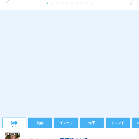
健康
芸能
ゴシップ
女子
トレンド
Y