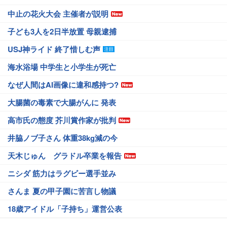
中止の花火大会 主催者が説明
子ども3人を2日半放置 母親逮捕
USJ神ライド 終了惜しむ声
海水浴場 中学生と小学生が死亡
なぜ人間はAI画像に違和感持つ?
大腸菌の毒素で大腸がんに 発表
高市氏の態度 芥川賞作家が批判
井脇ノブ子さん 体重38kg減の今
天木じゅん グラドル卒業を報告
ニシダ 筋力はラグビー選手並み
さんま 夏の甲子園に苦言し物議
18歳アイドル「子持ち」運営公表