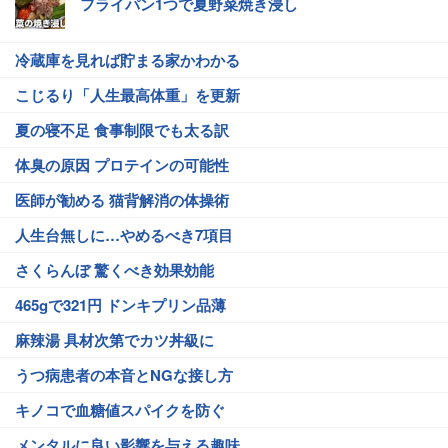
フライパン1つで夏野菜焼き浸し
冷蔵庫を見れば貯まる家かわかる
こじるり「人生最高体重」を更新
夏の寝不足 食事制限でも太る訳
体臭の原因 プロテインの可能性
医師が勧める 猫背解消の体操術
人生台無しに…やめるべき7項目
さくらんぼ 驚くべき効果効能
465gで321円 ドンキプリン品薄
麻辣湯 具材次第でカツ丼級に
うつ病患者の本音とNGな接し方
キノコで血糖値スパイクを防ぐ
メンタルに良い影響を与える趣味