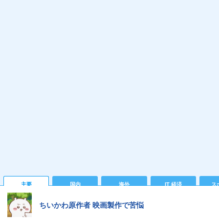
主要
国内
海外
IT 経済
ス
ちいかわ原作者 映画製作で苦悩