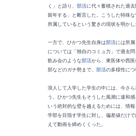
く」と語り、
部活
に代々蓄積された過去
留年する」と断言した。こうした特殊な
所属しているという驚きの現状を明かし
一方で、ひかつ先生自身は
部活
には所属
については「独自のコミュ力」で過去問
飲み会のような
部活
から、東医体や西医
部などのガチ勢まで、
部活
の多様性につ
浪人して入学した学生の中には、今さら
う。ひかつ先生もそうした風潮に違和感
いう絶対的な壁を越えるためには、情報
学部を目指す学生に対し、偏差値だけで
えて動画を締めくくった。