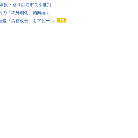
原爆投下巡り広島市長を批判
刑の「終身刑化」傾向続く
竜也「労務改善」をアピール