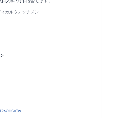
裏口入学の手口を話します。
メディカルウォッチメン
メン
D1T2aOHCoTw