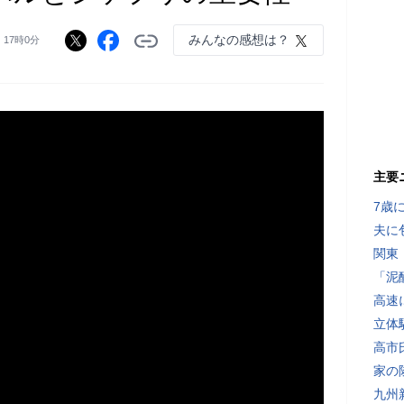
みんなの感想は？
 17時0分
主要
7歳
夫に
関東
「泥
高速
立体
高市
家の
九州