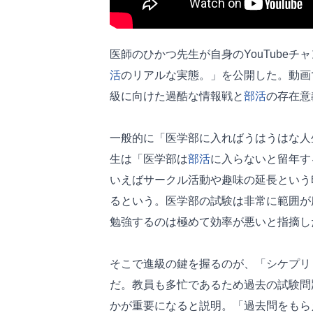
医師のひかつ先生が自身のYouTube
活
のリアルな実態。」を公開した。動画
級に向けた過酷な情報戦と
部活
の存在意
一般的に「医学部に入ればうはうはな人
生は「医学部は
部活
に入らないと留年す
いえばサークル活動や趣味の延長という
るという。医学部の試験は非常に範囲が
勉強するのは極めて効率が悪いと指摘し
そこで進級の鍵を握るのが、「シケプリ
だ。教員も多忙であるため過去の試験問
かが重要になると説明。「過去問をもら