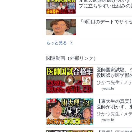
元東大病院医師が明かす
プに立ちやすい仕組みの
「6回目のデートでサイ
もっと見る
関連動画（外部リンク）
医師国家試験、
役医師が医学部
ひかつ先生 / 
youtu.be
【東大生の真実
医師が明かす、
ひかつ先生 / 
youtu.be