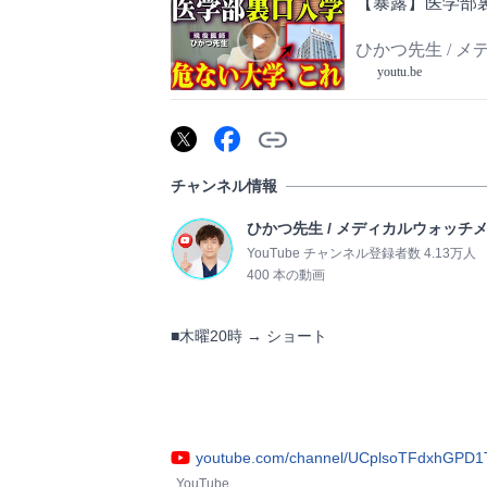
【暴露】医学部
ひかつ先生 / 
youtu.be
チャンネル情報
ひかつ先生 / メディカルウォッチ
YouTube チャンネル登録者数 4.13万人
400 本の動画
■木曜20時 → ショート

youtube.com/channel/UCplsoTFdxhGP
YouTube