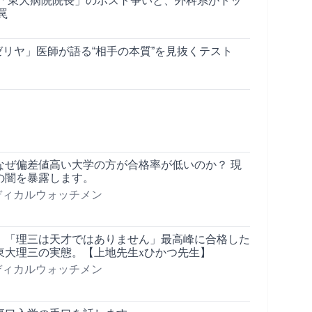
「東大病院院長」のポスト争いと、外科系がトッ
罠
ゼリヤ」医師が語る“相手の本質”を見抜くテスト
なぜ偏差値高い大学の方が合格率が低いのか？ 現
の闇を暴露します。
メディカルウォッチメン
】「理三は天才ではありません」最高峰に合格した
東大理三の実態。【上地先生xひかつ先生】
メディカルウォッチメン