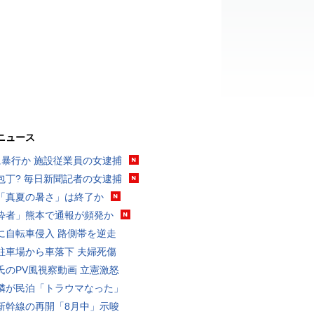
ニュース
に暴行か 施設従業員の女逮捕
包丁? 毎日新聞記者の女逮捕
「真夏の暑さ」は終了か
酔者」熊本で通報が頻発か
に自転車侵入 路側帯を逆走
駐車場から車落下 夫婦死傷
氏のPV風視察動画 立憲激怒
隣が民泊「トラウマなった」
新幹線の再開「8月中」示唆