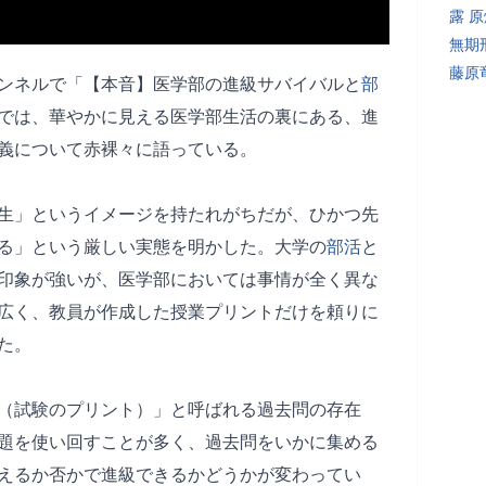
露 
無期
藤原
チャンネルで「【本音】医学部の進級サバイバルと
部
では、華やかに見える医学部生活の裏にある、進
義について赤裸々に語っている。
生」というイメージを持たれがちだが、ひかつ先
る」という厳しい実態を明かした。大学の
部活
と
印象が強いが、医学部においては事情が全く異な
広く、教員が作成した授業プリントだけを頼りに
た。
（試験のプリント）」と呼ばれる過去問の存在
題を使い回すことが多く、過去問をいかに集める
えるか否かで進級できるかどうかが変わってい