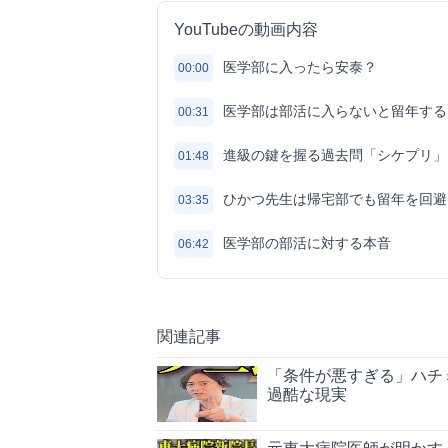
YouTubeの動画内容
医学部に入ったら安泰？
00:00
医学部は部活に入らないと留年する
00:31
進級の鍵を握る過去問「シケプリ」
01:48
ひかつ先生は帰宅部でも留年を回避
03:35
医学部の部活に対する本音
06:42
関連記事
「条件が悪すぎる」ハチ
過酷な現実