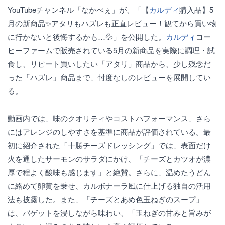
YouTubeチャンネル「なかべぇ」が、「【
カルディ
購入品】5
月の新商品✨アタリもハズレも正直レビュー！観てから買い物
に行かないと後悔するかも…💦」を公開した。
カルディ
コー
ヒーファームで販売されている5月の新商品を実際に調理・試
食し、リピート買いしたい「アタリ」商品から、少し残念だ
った「ハズレ」商品まで、忖度なしのレビューを展開してい
る。
動画内では、味のクオリティやコストパフォーマンス、さら
にはアレンジのしやすさを基準に商品が評価されている。最
初に紹介された「十勝チーズドレッシング」では、表面だけ
火を通したサーモンのサラダにかけ、「チーズとカツオが濃
厚で程よく酸味も感じます」と絶賛。さらに、温めたうどん
に絡めて卵黄を乗せ、カルボナーラ風に仕上げる独自の活用
法も披露した。また、「チーズとあめ色玉ねぎのスープ」
は、バゲットを浸しながら味わい、「玉ねぎの甘みと旨みが