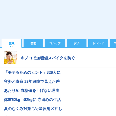
健康
芸能
ゴシップ
女子
トレンド
Y
キノコで血糖値スパイクを防ぐ
「モテるためのヒント」326人に
容姿と寿命 28年追跡で見えた差
あたりめ 血糖値を上げない理由
体重62kg→82kgに 寺田心の生活
夏のむくみ対策 ツボ&反射区押し