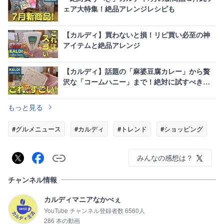
ェア大特集！絶品アレンジレシピも
【カルディ】買わないと損！リピ買い必至の神
アイテムと絶品アレンジ
【カルディ】話題の「麻婆豆腐カレー」から贅
沢な「コームハニー」まで！絶対に試すべき新
商品＆定番11選
もっと見る
#グルメニュース
#カルディ
#トレンド
#ショッピング
みんなの感想は？
チャンネル情報
カルディマニアなかべぇ
YouTube チャンネル登録者数 6560人
286 本の動画