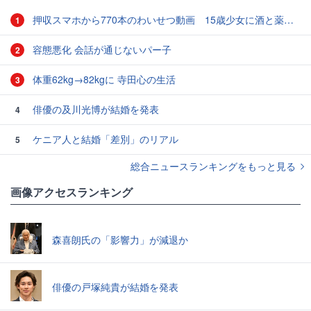
押収スマホから770本のわいせつ動画 15歳少女に酒と薬飲ませ性的暴行か 54歳男を再逮捕 「薬もありますよ」とSNSで誘い出し
1
容態悪化 会話が通じないパー子
2
体重62kg→82kgに 寺田心の生活
3
俳優の及川光博が結婚を発表
4
ケニア人と結婚「差別」のリアル
5
総合ニュースランキングをもっと見る
画像アクセスランキング
森喜朗氏の「影響力」が減退か
俳優の戸塚純貴が結婚を発表