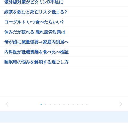
紫外線対策がビタミンD不足に
緑茶を飲むと死亡リスク低まる?
ヨーグルト いつ食べたらいい?
休みだが疲れる 隠れ疲労対策は
母が娘に減量強要→家庭内別居へ
内科医が低糖質麺を食べ比べ検証
睡眠時の悩みを解消する過ごし方