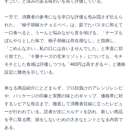
すごい」と深みのある味わいを高く評価している。
一方で、消費者の参考になる辛口な評価も包み隠さず伝えら
れた。「柚子胡椒カチョエペペ」は、茹でたパスタに和えて
一口食べると、うーんと悩みながら首を傾げる。「チーズも
ぼんやりとした味で、柚子胡椒は存在感なし」と指摘し、
「ごめんなさい…私の口には合いませんでした」と率直に切
り捨てた。「十勝チーズの玄米リゾット」についても、モチ
モチとした食感は評価しつつも「483円は高すぎるー」と価格
設定に難色を示している。
単なる商品紹介にとどまらず、プロ顔負けのアレンジレシピ
や、パッケージの印象と実際の味とのギャップ、価格帯に対
するシビアな視点まで、徹底して消費者目線に立ったレビュ
ーが行われている。読者が次に
カルディ
を訪れ、新しい商品
を手に取る際、損をしないための大きなヒントとなる内容で
ある。