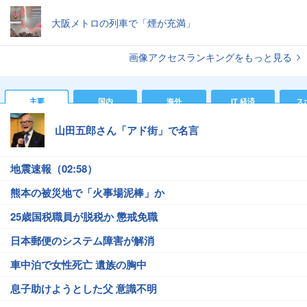
大阪メトロの列車で「煙が充満」
画像アクセスランキングをもっと見る
主要
国内
海外
IT 経済
ス
山田五郎さん「アド街」で名言
地震速報（02:58）
熊本の被災地で「火事場泥棒」か
25歳国税職員が脱税か 懲戒免職
日本郵便のシステム障害が解消
車中泊で女性死亡 遺族の胸中
息子助けようとした父 意識不明