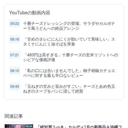
YouTubeの動画内容
十勝チーズドレッシングの登場、サラダやカルボナ
00:22
ーラ風うどんへの絶品アレンジ
「甘めのタレににんにくが効いていて美味しい」ス
06:16
タミナにんにく油そばを実食
「483円は高すぎる」十勝チーズの玄米リゾットへの
07:21
シビアな価格評価
「私の口には合いませんでした」柚子胡椒カチョエ
08:15
ペペに対する最も辛口なレビュー
「玉ねぎの甘みと旨みがすごい」チーズとあめ色玉
09:45
ねぎのスープをパンに浸して絶賛
関連記事
「絶対買うべき」カルディ7月の新商品＆沖縄フ