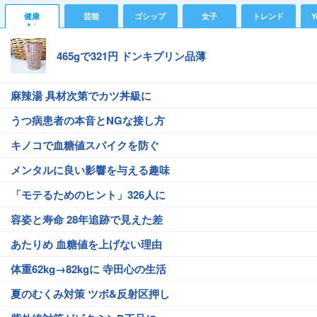
健康
芸能
ゴシップ
女子
トレンド
Y
465gで321円 ドンキプリン品薄
麻辣湯 具材次第でカツ丼級に
うつ病患者の本音とNGな接し方
キノコで血糖値スパイクを防ぐ
メンタルに良い影響を与える趣味
「モテるためのヒント」326人に
容姿と寿命 28年追跡で見えた差
あたりめ 血糖値を上げない理由
体重62kg→82kgに 寺田心の生活
夏のむくみ対策 ツボ&反射区押し