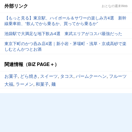
外部リンク
おとなの週末Web
【もっと見る】東京駅、ハイボール＆サワーの楽しみ方4選 新幹
線乗車前、“飲んでから乗るか、買ってから乗るか”
池袋駅で大満足な地下飲み4選 東武エリアがコスパ最強だった
東京下町のかつ呑み店4選｜新小岩・茅場町・浅草・京成高砂で楽
しむとんかつとお酒
関連情報（BiZ PAGE＋）
お菓子
,
どら焼き
,
スイーツ
,
タコス
,
バームクーヘン
,
フルーツ
大福
,
ラーメン
,
和菓子
,
麺