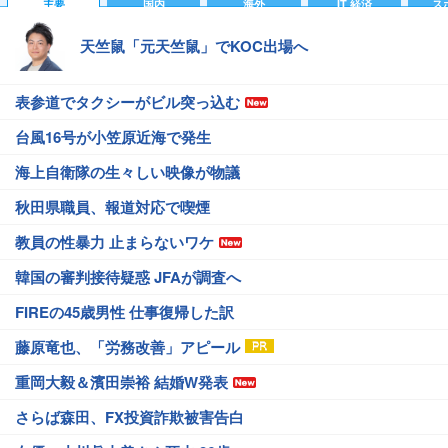
主要
国内
海外
IT 経済
ス
天竺鼠「元天竺鼠」でKOC出場へ
表参道でタクシーがビル突っ込む
台風16号が小笠原近海で発生
海上自衛隊の生々しい映像が物議
秋田県職員、報道対応で喫煙
教員の性暴力 止まらないワケ
韓国の審判接待疑惑 JFAが調査へ
FIREの45歳男性 仕事復帰した訳
藤原竜也、「労務改善」アピール
重岡大毅＆濱田崇裕 結婚W発表
さらば森田、FX投資詐欺被害告白