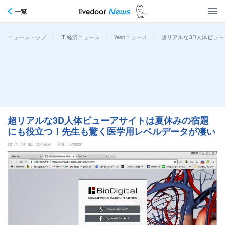
一覧
>
>
>
超リアルな3D人体ビュ
ニューストップ
IT 経済ニュース
Webニュース
超リアルな3D人体ビューアサイトは夏休みの宿題
にも役立つ！先生も驚く医学用レベルデータが凄い
2017年7月18日 12時56分
写真：livedoor