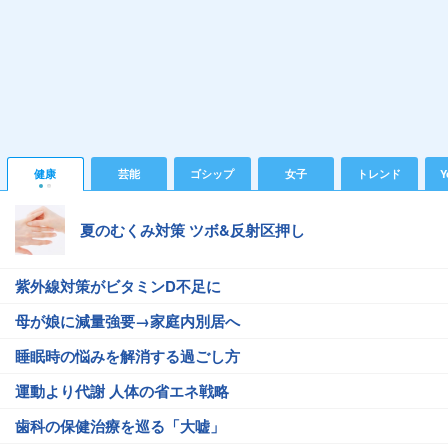
健康
芸能
ゴシップ
女子
トレンド
Y
夏のむくみ対策 ツボ&反射区押し
紫外線対策がビタミンD不足に
母が娘に減量強要→家庭内別居へ
睡眠時の悩みを解消する過ごし方
運動より代謝 人体の省エネ戦略
歯科の保健治療を巡る「大嘘」