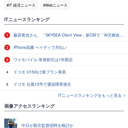
#IT 経済ニュース
#Webニュース
ITニュースランキング
藤原竜也さん、「SKYSEA Client View」新CMで「AI労務改善」をアピール 働き方をAIが分析したら「すぐに休んで」と言われる？
1
iPhone高騰 ペイディで月払い
2
ワイモバイル 単身割引は1年限定
3
ドコモ U15向け新プラン発表
4
ドコモ 台風13号で通信障害発生
5
ITニュースランキングをもっと見る
画像アクセスランキング
中日が新庄監督招聘を検討か