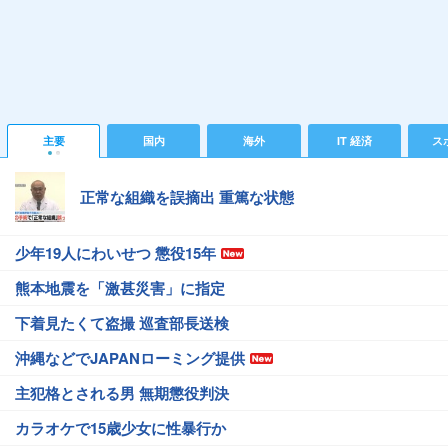
主要
国内
海外
IT 経済
ス
正常な組織を誤摘出 重篤な状態
少年19人にわいせつ 懲役15年
熊本地震を「激甚災害」に指定
下着見たくて盗撮 巡査部長送検
沖縄などでJAPANローミング提供
主犯格とされる男 無期懲役判決
カラオケで15歳少女に性暴行か