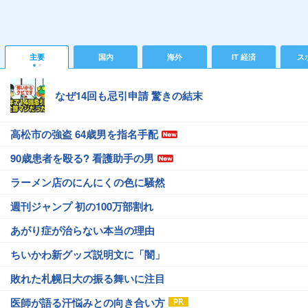
主要
国内
海外
IT 経済
ス
なぜ14回も忌引申請 驚きの結末
高松市の強盗 64歳男を指名手配
90歳患者を殴る? 看護助手の男
ラーメン店のにんにくの色に騒然
週刊ジャンプ 初の100万部割れ
あがり症が治らない本当の理由
ちいかわ新グッズ説明文に「闇」
敗れた札幌日大の振る舞いに注目
医師が語る汗悩みとの向き合い方