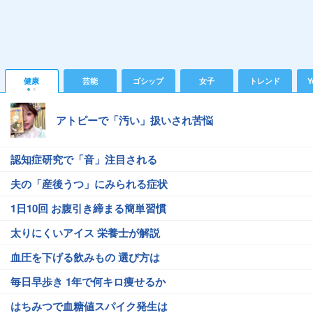
健康
芸能
ゴシップ
女子
トレンド
Y
アトピーで「汚い」扱いされ苦悩
認知症研究で「音」注目される
夫の「産後うつ」にみられる症状
1日10回 お腹引き締まる簡単習慣
太りにくいアイス 栄養士が解説
血圧を下げる飲みもの 選び方は
毎日早歩き 1年で何キロ痩せるか
はちみつで血糖値スパイク発生は