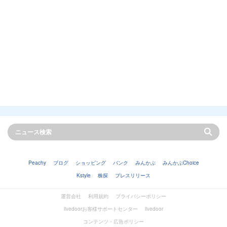
Peachy
ブログ
ショッピング
バンク
みんかぶ
みんかぶChoice
Kstyle
株探
プレスリリース
運営会社
利用規約
プライバシーポリシー
livedoorお客様サポートセンター
livedoor
コンテンツ・広告ポリシー